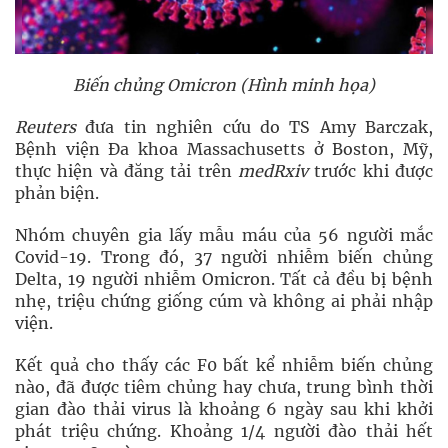
Biến chủng Omicron (Hình minh họa)
Reuters
đưa tin nghiên cứu do TS Amy Barczak,
Bệnh viện Đa khoa Massachusetts ở Boston, Mỹ,
thực hiện và đăng tải trên
medRxiv
trước khi được
phản biện.
Nhóm chuyên gia lấy mẫu máu của 56 người mắc
Covid-19. Trong đó, 37 người nhiễm biến chủng
Delta, 19 người nhiễm Omicron. Tất cả đều bị bệnh
nhẹ, triệu chứng giống cúm và không ai phải nhập
viện.
Kết quả cho thấy các F0 bất kể nhiễm biến chủng
nào, đã được tiêm chủng hay chưa, trung bình thời
gian đào thải virus là khoảng 6 ngày sau khi khởi
phát triệu chứng. Khoảng 1/4 người đào thải hết