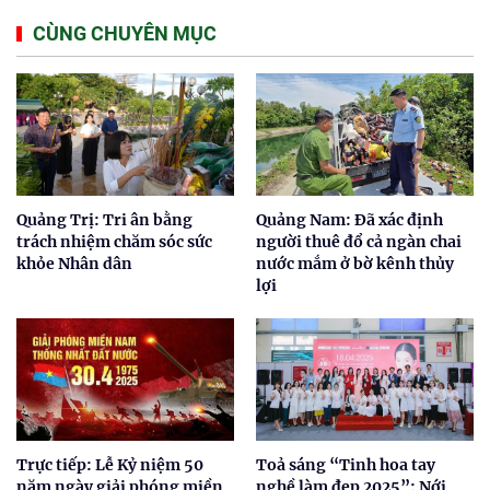
CÙNG CHUYÊN MỤC
Quảng Trị: Tri ân bằng
Quảng Nam: Đã xác định
trách nhiệm chăm sóc sức
người thuê đổ cả ngàn chai
khỏe Nhân dân
nước mắm ở bờ kênh thủy
lợi
Trực tiếp: Lễ Kỷ niệm 50
Toả sáng “Tinh hoa tay
năm ngày giải phóng miền
nghề làm đẹp 2025”: Nới