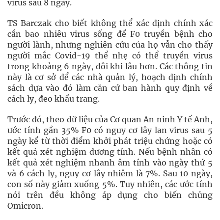
virus sau 8 ngày.
TS Barczak cho biết không thể xác định chính xác
cần bao nhiêu virus sống để F0 truyền bệnh cho
người lành, nhưng nghiên cứu của họ vẫn cho thấy
người mắc Covid-19 thể nhẹ có thể truyền virus
trong khoảng 6 ngày, đôi khi lâu hơn. Các thông tin
này là cơ sở để các nhà quản lý, hoạch định chính
sách dựa vào đó làm căn cứ ban hành quy định về
cách ly, đeo khẩu trang.
Trước đó, theo dữ liệu của Cơ quan An ninh Y tế Anh,
ước tính gần 35% F0 có nguy cơ lây lan virus sau 5
ngày kể từ thời điểm khởi phát triệu chứng hoặc có
kết quả xét nghiệm dương tính. Nếu bệnh nhân có
kết quả xét nghiệm nhanh âm tính vào ngày thứ 5
và 6 cách ly, nguy cơ lây nhiễm là 7%. Sau 10 ngày,
con số này giảm xuống 5%. Tuy nhiên, các ước tính
nói trên đều không áp dụng cho biến chủng
Omicron.