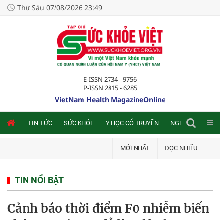
Thứ Sáu 07/08/2026 23:49
E-ISSN 2734 - 9756
P-ISSN 2815 - 6285
VietNam Health MagazineOnline
NLINE
TIN TỨC
SỨC KHỎE
Y HỌC CỔ TRUYỀN
NGHIÊN CỨU TRA
MỚI NHẤT
ĐỌC NHIỀU
TIN NỔI BẬT
Cảnh báo thời điểm F0 nhiễm biến