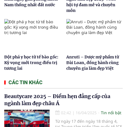
Nam thống nhất đất nước
hội tự đam mê và chuyên
môn
Đột phá y học từ tế bào gốc:
Anruti – Dược mỹ phẩm từ
Kỳ vọng mới trong điều trị
Đài Loan, đồng hành cùng
tương lai
chuyên gia làm đẹp Việt
CÁC TIN KHÁC
Beautycare 2025 – Điểm hẹn đẳng cấp của
ngành làm đẹp châu Á
02:42
|
16/04/2025
Tin nổi bật
Từ ngày 17 đến ngày 18 tháng 4,
tại Trung tâm triển lãm quốc tế ICE