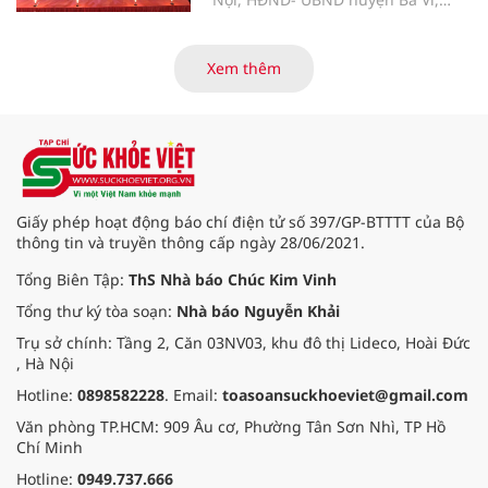
UBND xã Cẩm Lĩnh cùng đông đảo
nhân dân đã long trọng tổ chức Lễ
Khánh thành Công trình tu bổ, tôn
Xem thêm
tạo Di tích Lịch sử Văn hóa Đền
Cẩm An.
Giấy phép hoạt động báo chí điện tử số 397/GP-BTTTT của Bộ
thông tin và truyền thông cấp ngày 28/06/2021.
Tổng Biên Tập:
ThS Nhà báo Chúc Kim Vinh
Tổng thư ký tòa soạn:
Nhà báo Nguyễn Khải
Trụ sở chính: Tầng 2, Căn 03NV03, khu đô thị Lideco, Hoài Đức
, Hà Nội
Hotline:
0898582228
. Email:
toasoansuckhoeviet@gmail.com
Văn phòng TP.HCM: 909 Âu cơ, Phường Tân Sơn Nhì, TP Hồ
Chí Minh
Hotline:
0949.737.666