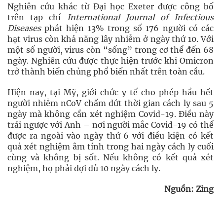
Nghiên cứu khác từ Đại học Exeter được công bố
trên tạp chí
International Journal of Infectious
Diseases
phát hiện 13% trong số 176 người có các
hạt virus còn khả năng lây nhiễm ở ngày thứ 10. Với
một số người, virus còn “sống” trong cơ thể đến 68
ngày. Nghiên cứu được thực hiện trước khi Omicron
trở thành biến chủng phổ biến nhất trên toàn cầu.
Hiện nay, tại Mỹ, giới chức y tế cho phép hầu hết
người nhiễm nCoV chấm dứt thời gian cách ly sau 5
ngày mà không cần xét nghiệm Covid-19. Điều này
trái ngược với Anh – nơi người mắc Covid-19 có thể
được ra ngoài vào ngày thứ 6 với điều kiện có kết
quả xét nghiệm âm tính trong hai ngày cách ly cuối
cùng và không bị sốt. Nếu không có kết quả xét
nghiệm, họ phải đợi đủ 10 ngày cách ly.
Nguồn: Zing