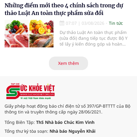
Những điểm mới theo 4 chính sách trong dự
thảo Luật An toàn thực phẩm sửa đổi
07:07
|
03/08/2026
Tin tức
Dự thảo Luật An toàn thực phẩm
(sửa đổi) đang tiếp tục được Bộ Y
tế lấy ý kiến đóng góp và hoàn
thiện với nhiều chính sách nhằm
đổi mới phương thức quản lý, tăng
cường hậu kiểm, ứng dụng chuyển
Xem thêm
đổi số, kiểm soát nguy cơ theo toàn
bộ chuỗi cung ứng và nâng cao
hiệu quả quản lý loại hình thức ăn
đường phố, bếp ăn tập thể, góp
phần nâng cao hiệu quả bảo đảm
an toàn thực phẩm trong giai đoạn
mới.
Giấy phép hoạt động báo chí điện tử số 397/GP-BTTTT của Bộ
thông tin và truyền thông cấp ngày 28/06/2021.
Tổng Biên Tập:
ThS Nhà báo Chúc Kim Vinh
Tổng thư ký tòa soạn:
Nhà báo Nguyễn Khải