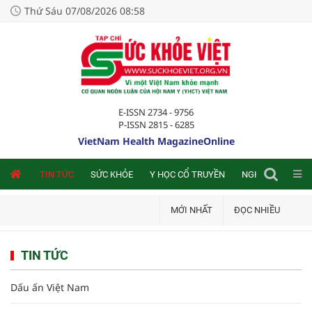
Thứ Sáu 07/08/2026 08:58
E-ISSN 2734 - 9756
P-ISSN 2815 - 6285
VietNam Health MagazineOnline
NLINE
TIN TỨC
SỨC KHỎE
Y HỌC CỔ TRUYỀN
NGHIÊN CỨU TRA
MỚI NHẤT
ĐỌC NHIỀU
TIN TỨC
Dấu ấn Việt Nam