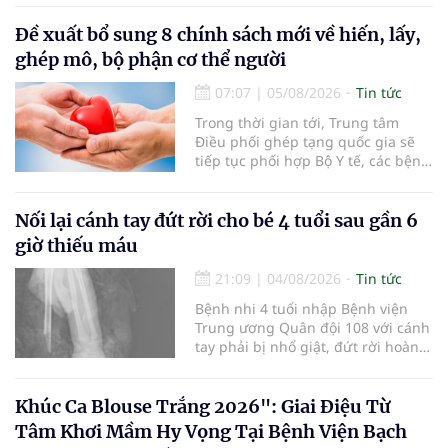
lọc miễn phí cho người dân, ghi
nhận 32.286.360 người, chiếm gần
Đề xuất bổ sung 8 chính sách mới về hiến, lấy,
30% dân số cả nước đã được khám
ghép mô, bộ phận cơ thể người
sức khỏe định kỳ năm nay.
07:07
|
05/08/2026
Tin tức
Trong thời gian tới, Trung tâm
Điều phối ghép tạng quốc gia sẽ
tiếp tục phối hợp Bộ Y tế, các bệnh
viện và các cơ quan liên quan để
mở rộng mạng lưới điều phối, tăng
cường truyền thông, hoàn thiện
Nối lại cánh tay đứt rời cho bé 4 tuổi sau gần 6
quy trình chuyên môn và hệ thống
giờ thiếu máu
pháp luật để thúc đẩy lĩnh vực
hiến và ghép mô tạng.
21:09
|
04/08/2026
Tin tức
Bệnh nhi 4 tuổi nhập Bệnh viện
Trung ương Quân đội 108 với cánh
tay phải bị nhổ giật, đứt rời hoàn
toàn do tai nạn giao thông. Dù
mạch máu, thần kinh bị tổn
thương nặng và thời gian thiếu
Khúc Ca Blouse Trắng 2026": Giai Điệu Từ
máu kéo dài, các bác sĩ đã tái lập
Tâm Khơi Mầm Hy Vọng Tại Bệnh Viện Bạch
tuần hoàn thành công sau ca vi