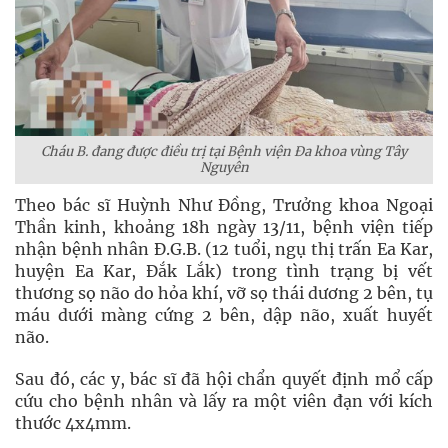
Cháu B. đang được điều trị tại Bệnh viện Đa khoa vùng Tây
Nguyên
Theo bác sĩ Huỳnh Như Đồng, Trưởng khoa Ngoại
Thần kinh, khoảng 18h ngày 13/11, bệnh viện tiếp
nhận bệnh nhân Đ.G.B. (12 tuổi, ngụ thị trấn Ea Kar,
huyện Ea Kar, Đắk Lắk) trong tình trạng bị vết
thương sọ não do hỏa khí, vỡ sọ thái dương 2 bên, tụ
máu dưới màng cứng 2 bên, dập não, xuất huyết
não.
Sau đó, các y, bác sĩ đã hội chẩn quyết định mổ cấp
cứu cho bệnh nhân và lấy ra một viên đạn với kích
thước 4x4mm.