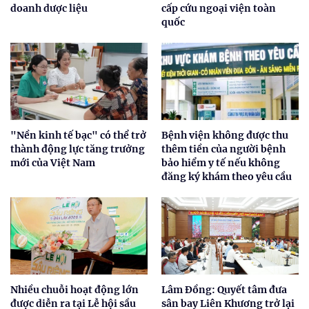
doanh dược liệu
cấp cứu ngoại viện toàn
quốc
"Nền kinh tế bạc" có thể trở
Bệnh viện không được thu
thành động lực tăng trưởng
thêm tiền của người bệnh
mới của Việt Nam
bảo hiểm y tế nếu không
đăng ký khám theo yêu cầu
Nhiều chuỗi hoạt động lớn
Lâm Đồng: Quyết tâm đưa
được diễn ra tại Lễ hội sầu
sân bay Liên Khương trở lại