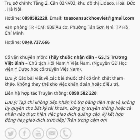
Trụ sở chính: Tầng 2, Căn 03NV03, khu đô thị Lideco, Hoài Đức
, Hà Nội
Hotline:
0898582228
. Email:
toasoansuckhoeviet@gmail.com
Văn phòng TP.HCM: 909 Âu cơ, Phường Tân Sơn Nhì, TP Hồ
Chí Minh
Hotline:
0949.737.666
Cố vấn chuyên môn:
Thầy thuốc nhân dân - GS.TS Trương
Việt Bình
– Chủ tịch Hội Nam Y Việt Nam. (Nguyên GĐ Học
viện Y Dược học cổ truyền Việt Nam).
Lưu ý: Các bài viết về các bài thuốc chỉ có tính chất tham
khảo, không thay thế cho việc chẩn đoán hoặc điều trị.
Liên hệ hợp tác Truyền thông:
0898 582 228
Lưu ý: Tạp chí không tiếp nhận hỗ trợ bằng tiền mặt và không
ủy quyền cho bất kỳ tài khoản, công ty truyền thông hoặc cá
nhân nào thực hiện việc giao dịch quảng cáo, ký kết hợp
đồng hay giao dịch trực tiếp! Trân trọng cảm ơn!