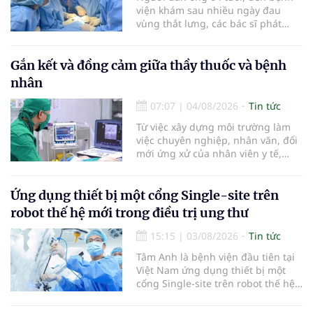
viện khám sau nhiều ngày đau
vùng thắt lưng, các bác sĩ phát
hiện khối u thận phải kích thước
khoảng 3cm, nghi ngờ ung thư
biểu mô tế bào thận. Với khối u còn
Gắn kết và đồng cảm giữa thầy thuốc và bệnh
ở giai đoạn sớm, người bệnh được
nhân
chỉ định cắt bán phần thận phải
bằng phẫu thuật robot thay vì phải
07:07
|
04/08/2026
Tin tức
cắt bỏ toàn bộ quả thận như trước
Từ việc xây dựng môi trường làm
đây.
việc chuyên nghiệp, nhân văn, đổi
mới ứng xử của nhân viên y tế,
Bệnh viện đa khoa khu vực Phúc
Yên (tỉnh Phú Thọ) đã tạo nên sự
đồng cảm, gắn kết cao giữa thầy
Ứng dụng thiết bị một cổng Single-site trên
thuốc với bệnh nhân.
robot thế hệ mới trong điều trị ung thư
15:15
|
03/08/2026
Tin tức
Tâm Anh là bệnh viện đầu tiên tại
Việt Nam ứng dụng thiết bị một
cổng Single-site trên robot thế hệ
mới điều trị ung thư tuyến tiền liệt,
nhân đôi hiệu quả.