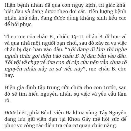
Hiện bệnh nhân đã qua cơn nguy kịch, tri giác khá,
biết đau và đang được theo dõi sát. Tiên lượng bệnh
nhân khá dần, đang được dùng kháng sinh liều cao
để hồi phục.
Theo mẹ của cháu B., chiều 13-11, cháu B. đi học về
và qua nhà một người bạn chơi, sau đó xảy ra vụ việc
cháu bị đạn bắn vào đầu. “
Tôi đang đi làm thì nghe
người thân gọi điện báo cháu B. bị đạn bắn vào đầu.
Tôi vội vã chạy về đưa con đi cấp cứu nên vẫn chưa rõ
nguyên nhân xảy ra sự việc này
”, mẹ cháu B. cho
hay.
Hiện gia đình tập trung cứu chữa cho con trước, sau
đó sẽ tìm hiểu nguyên nhân sự việc và yêu cầu làm
rõ.
Được biết, phía Bệnh viện Đa khoa vùng Tây Nguyên
đang lưu giữ viên đạn tại Khoa Gây mê hồi sức để
phục vụ công tác điều tra của cơ quan chức năng.