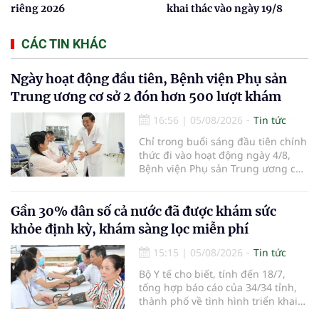
riêng 2026
khai thác vào ngày 19/8
CÁC TIN KHÁC
Ngày hoạt động đầu tiên, Bệnh viện Phụ sản
Trung ương cơ sở 2 đón hơn 500 lượt khám
16:56
|
05/08/2026
Tin tức
Chỉ trong buổi sáng đầu tiên chính
thức đi vào hoạt động ngày 4/8,
Bệnh viện Phụ sản Trung ương cơ
sở 2 đã tiếp đón hơn 500 lượt
người đến khám, điều trị và đón
em bé đầu tiên chào đời.
Gần 30% dân số cả nước đã được khám sức
khỏe định kỳ, khám sàng lọc miễn phí
15:15
|
05/08/2026
Tin tức
Bộ Y tế cho biết, tính đến 18/7,
tổng hợp báo cáo của 34/34 tỉnh,
thành phố về tình hình triển khai
khám sức khỏe định kỳ, khám sàng