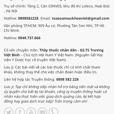
Trụ sở chính: Tầng 2, Căn 03NV03, khu đô thị Lideco, Hoài Đức
, Hà Nội
Hotline:
0898582228
. Email:
toasoansuckhoeviet@gmail.com
Văn phòng TP.HCM: 909 Âu cơ, Phường Tân Sơn Nhì, TP Hồ
Chí Minh
Hotline:
0949.737.666
Cố vấn chuyên môn:
Thầy thuốc nhân dân - GS.TS Trương
Việt Bình
– Chủ tịch Hội Nam Y Việt Nam. (Nguyên GĐ Học
viện Y Dược học cổ truyền Việt Nam).
Lưu ý: Các bài viết về các bài thuốc chỉ có tính chất tham
khảo, không thay thế cho việc chẩn đoán hoặc điều trị.
Liên hệ hợp tác Truyền thông:
0898 582 228
Lưu ý: Tạp chí không tiếp nhận hỗ trợ bằng tiền mặt và không
ủy quyền cho bất kỳ tài khoản, công ty truyền thông hoặc cá
nhân nào thực hiện việc giao dịch quảng cáo, ký kết hợp
đồng hay giao dịch trực tiếp! Trân trọng cảm ơn!