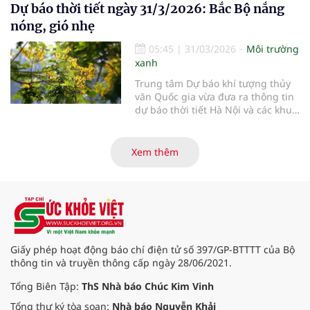
Dự báo thời tiết ngày 31/3/2026: Bắc Bộ nắng
nóng, gió nhẹ
05:45
|
31/03/2026
Môi trường
xanh
Trung tâm Dự báo khí tượng thủy
văn Quốc gia vừa đưa ra thông tin
dự báo thời tiết Hà Nội và các khu
vực khác trên cả nước ngày
31/3/2026.
Xem thêm
Giấy phép hoạt động báo chí điện tử số 397/GP-BTTTT của Bộ
thông tin và truyền thông cấp ngày 28/06/2021.
Tổng Biên Tập:
ThS Nhà báo Chúc Kim Vinh
Tổng thư ký tòa soạn:
Nhà báo Nguyễn Khải