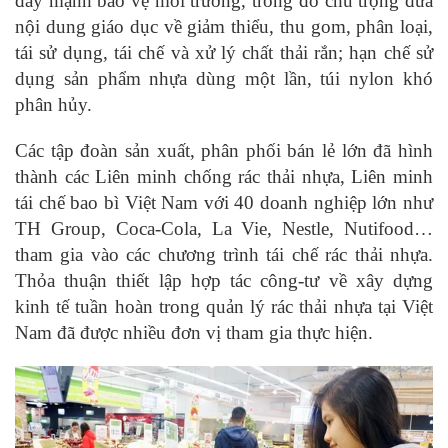
đẩy mạnh bảo vệ môi trường, trong đó chú trọng đưa
nội dung giáo dục về giảm thiểu, thu gom, phân loại,
tái sử dụng, tái chế và xử lý chất thải rắn; hạn chế sử
dụng sản phẩm nhựa dùng một lần, túi nylon khó
phân hủy.
Các tập đoàn sản xuất, phân phối bán lẻ lớn đã hình
thành các Liên minh chống rác thải nhựa, Liên minh
tái chế bao bì Việt Nam với 40 doanh nghiệp lớn như
TH Group, Coca-Cola, La Vie, Nestle, Nutifood…
tham gia vào các chương trình tái chế rác thải nhựa.
Thỏa thuận thiết lập hợp tác công-tư về xây dựng
kinh tế tuần hoàn trong quản lý rác thải nhựa tại Việt
Nam đã được nhiều đơn vị tham gia thực hiện.