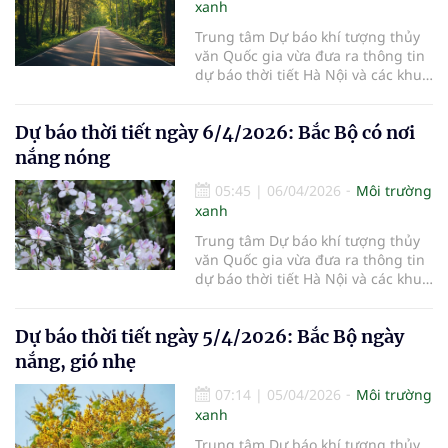
xanh
Trung tâm Dự báo khí tượng thủy
văn Quốc gia vừa đưa ra thông tin
dự báo thời tiết Hà Nội và các khu
vực khác trên cả nước ngày
7/4/2026.
Dự báo thời tiết ngày 6/4/2026: Bắc Bộ có nơi
nắng nóng
05:45
|
06/04/2026
Môi trường
xanh
Trung tâm Dự báo khí tượng thủy
văn Quốc gia vừa đưa ra thông tin
dự báo thời tiết Hà Nội và các khu
vực khác trên cả nước ngày
6/4/2026.
Dự báo thời tiết ngày 5/4/2026: Bắc Bộ ngày
nắng, gió nhẹ
07:14
|
05/04/2026
Môi trường
xanh
Trung tâm Dự báo khí tượng thủy