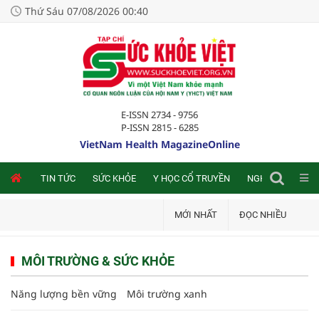
Thứ Sáu 07/08/2026 00:40
E-ISSN 2734 - 9756
P-ISSN 2815 - 6285
VietNam Health MagazineOnline
NLINE
TIN TỨC
SỨC KHỎE
Y HỌC CỔ TRUYỀN
NGHIÊN CỨU TRA
MỚI NHẤT
ĐỌC NHIỀU
MÔI TRƯỜNG & SỨC KHỎE
Năng lượng bền vững
Môi trường xanh