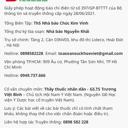
Giấy phép hoạt động báo chí điện tử số 397/GP-BTTTT của Bộ
thông tin và truyền thông cấp ngày 28/06/2021.
Tổng Biên Tập:
ThS Nhà báo Chúc Kim Vinh
Tổng thư ký tòa soạn:
Nhà báo Nguyễn Khải
Trụ sở chính: Tầng 2, Căn 03NV03, khu đô thị Lideco, Hoài Đức
, Hà Nội
Hotline:
0898582228
. Email:
toasoansuckhoeviet@gmail.com
Văn phòng TP.HCM: 909 Âu cơ, Phường Tân Sơn Nhì, TP Hồ
Chí Minh
Hotline:
0949.737.666
Cố vấn chuyên môn:
Thầy thuốc nhân dân - GS.TS Trương
Việt Bình
– Chủ tịch Hội Nam Y Việt Nam. (Nguyên GĐ Học
viện Y Dược học cổ truyền Việt Nam).
Lưu ý: Các bài viết về các bài thuốc chỉ có tính chất tham
khảo, không thay thế cho việc chẩn đoán hoặc điều trị.
Liên hệ hợp tác Truyền thông:
0898 582 228