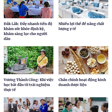
Đắk Lắk: Đẩy nhanh tiến độ
Nhiều lợi thế để nâng chất
khám sức khỏe định kỳ,
lượng y tế
khám sàng lọc cho người
dân
Vương Thành Công: Khi việc
Chấn chỉnh hoạt động kinh
học bắt đầu từ trải nghiệm
doanh dược liệu
thực tế