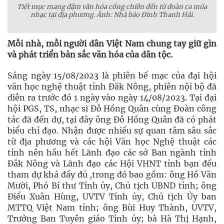
Tiết mục mang đậm văn hóa cồng chiên đến từ đoàn ca múa
nhạc tại địa phương. Ảnh: Nhà báo Đinh Thanh Hải.
Mỗi nhà, mỗi người dân Việt Nam chung tay giữ gìn
và phát triển bản sắc văn hóa của dân tộc.
Sáng ngày 15/08/2023 là phiên bế mạc của đại hội
văn học nghệ thuật tỉnh Đăk Nông, phiên nội bộ đã
diễn ra trước đó 1 ngày vào ngày 14/08/2023. Tại đại
hội PGS, TS, nhạc sĩ Đỗ Hồng Quân cùng Đoàn công
tác đã đến dự, tại đây ông Đỗ Hồng Quân đã có phát
biểu chỉ đạo. Nhận được nhiều sự quan tâm sâu sắc
từ địa phương và các hội Văn học Nghệ thuật các
tỉnh nên hầu hết Lãnh đạo các sở Ban ngành tỉnh
Đắk Nông và Lãnh đạo các Hội VHNT tỉnh bạn đều
tham dự khá đầy đủ ,trong đó bao gồm: ông Hồ Văn
Mười, Phó Bí thư Tỉnh ủy, Chủ tịch UBND tỉnh; ông
Điểu Xuân Hùng, UVTV Tỉnh ủy, Chủ tịch Ủy ban
MTTQ Việt Nam tỉnh; ông Bùi Huy Thành, UVTV,
Trưởng Ban Tuyên giáo Tỉnh ủy; bà Hà Thị Hạnh,