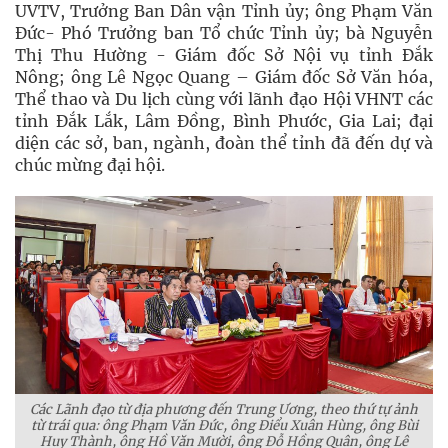
UVTV, Trưởng Ban Dân vận Tỉnh ủy; ông Phạm Văn
Đức- Phó Trưởng ban Tổ chức Tỉnh ủy; bà Nguyễn
Thị Thu Hường - Giám đốc Sở Nội vụ tỉnh Đắk
Nông; ông Lê Ngọc Quang – Giám đốc Sở Văn hóa,
Thể thao và Du lịch cùng với lãnh đạo Hội VHNT các
tỉnh Ðắk Lắk, Lâm Ðồng, Bình Phước, Gia Lai; đại
diện các sở, ban, ngành, đoàn thể tỉnh đã đến dự và
chúc mừng đại hội.
Các Lãnh đạo từ địa phương đến Trung Ương, theo thứ tự ảnh
từ trái qua: ông Phạm Văn Đức, ông Điểu Xuân Hùng, ông Bùi
Huy Thành, ông Hồ Văn Mười, ông Đỗ Hồng Quân, ông Lê