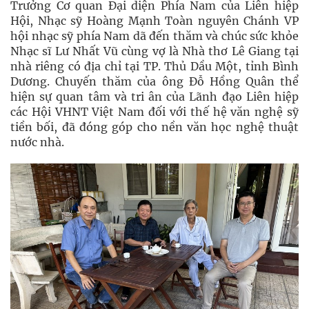
Trưởng Cơ quan Đại diện Phía Nam của Liên hiệp
Hội, Nhạc sỹ Hoàng Mạnh Toàn nguyên Chánh VP
hội nhạc sỹ phía Nam dã đến thăm và chúc sức khỏe
Nhạc sĩ Lư Nhất Vũ cùng vợ là Nhà thơ Lê Giang tại
nhà riêng có địa chỉ tại TP. Thủ Dầu Một, tỉnh Bình
Dương. Chuyến thăm của ông Đỗ Hồng Quân thể
hiện sự quan tâm và tri ân của Lãnh đạo Liên hiệp
các Hội VHNT Việt Nam đối với thế hệ văn nghệ sỹ
tiền bối, đã đóng góp cho nền văn học nghệ thuật
nước nhà.