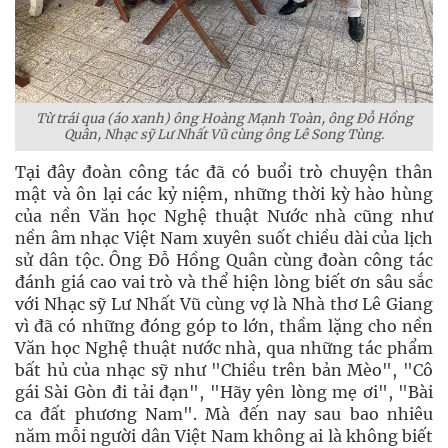
Từ trái qua (áo xanh) ông Hoàng Mạnh Toàn, ông Đỗ Hồng
Quân, Nhạc sỹ Lư Nhất Vũ cùng ông Lê Song Tùng.
Tại đây đoàn công tác đã có buổi trò chuyện thân
mật và ôn lại các kỷ niệm, những thời kỳ hào hùng
của nền Văn học Nghệ thuật Nước nhà cũng như
nền âm nhạc Việt Nam xuyên suốt chiều dài của lịch
sử dân tộc. Ông Đỗ Hồng Quân cùng đoàn công tác
đánh giá cao vai trò và thể hiện lòng biết ơn sâu sắc
với Nhạc sỹ Lư Nhất Vũ cùng vợ là Nhà thơ Lê Giang
vì đã có những đóng góp to lớn, thầm lặng cho nền
Văn học Nghệ thuật nước nhà, qua những tác phẩm
bất hủ của nhạc sỹ như "Chiều trên bản Mèo", "Cô
gái Sài Gòn đi tải đạn", "Hãy yên lòng mẹ ơi", "Bài
ca đất phương Nam". Mà đến nay sau bao nhiêu
năm mỗi người dân Việt Nam không ai là không biết