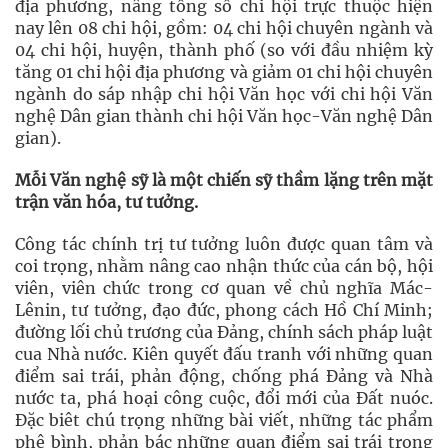
địa phương, nâng tổng số chi hội trực thuộc hiện
nay lên 08 chi hội, gồm: 04 chi hội chuyên ngành và
04 chi hội, huyện, thành phố (so với đầu nhiệm kỳ
tăng 01 chi hội địa phương và giảm 01 chi hội chuyên
ngành do sáp nhập chi hội Văn học với chi hội Văn
nghệ Dân gian thành chi hội Văn học-Văn nghệ Dân
gian).
Mỗi Văn nghệ sỹ là một chiến sỹ thầm lặng trên mặt
trận văn hóa, tư tưởng.
Công tác chính trị tư tưởng luôn được quan tâm và
coi trọng, nhằm nâng cao nhận thức của cán bộ, hội
viên, viên chức trong cơ quan về chủ nghĩa Mác-
Lênin, tư tưởng, đạo đức, phong cách Hồ Chí Minh;
đường lối chủ trương của Đảng, chính sách pháp luật
cua Nhà nước. Kiên quyết đấu tranh với những quan
điểm sai trái, phản động, chống phá Đảng và Nhà
nước ta, phá hoại công cuộc, đổi mới của Đất nuóc.
Đặc biêt chú trọng những bài viết, những tác phẩm
phê bình, phản bác những quan điểm sai trái trong