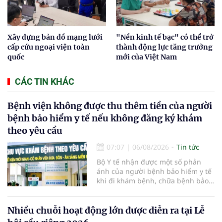
Xây dựng bản đồ mạng lưới
"Nền kinh tế bạc" có thể trở
cấp cứu ngoại viện toàn
thành động lực tăng trưởng
quốc
mới của Việt Nam
CÁC TIN KHÁC
Bệnh viện không được thu thêm tiền của người
bệnh bảo hiểm y tế nếu không đăng ký khám
theo yêu cầu
07:07
|
06/08/2026
Tin tức
Bộ Y tế nhận được một số phản
ánh của người bệnh bảo hiểm y tế
khi đi khám bệnh, chữa bệnh bảo
hiểm y tế đúng trình tự, thủ tục
quy định, không đăng ký khám
bệnh, chữa bệnh theo yêu cầu
Nhiều chuỗi hoạt động lớn được diễn ra tại Lễ
nhưng vẫn phải nộp thêm các chi