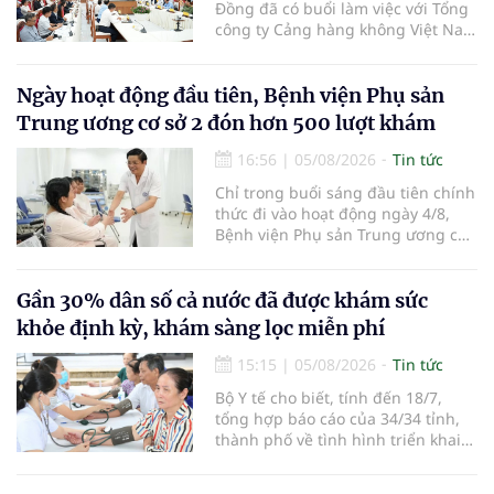
Đồng đã có buổi làm việc với Tổng
công ty Cảng hàng không Việt Nam
(ACV) và các hãng hàng không để
triển khai công tác xúc tiến và hợp
tác giữa tỉnh Lâm Đồng và ACV
Ngày hoạt động đầu tiên, Bệnh viện Phụ sản
trong việc phục hồi hoạt động
Trung ương cơ sở 2 đón hơn 500 lượt khám
hàng không, thúc đẩy mở mới các
đường bay nội địa và quốc tế.
16:56
|
05/08/2026
Tin tức
Chỉ trong buổi sáng đầu tiên chính
thức đi vào hoạt động ngày 4/8,
Bệnh viện Phụ sản Trung ương cơ
sở 2 đã tiếp đón hơn 500 lượt
người đến khám, điều trị và đón
em bé đầu tiên chào đời.
Gần 30% dân số cả nước đã được khám sức
khỏe định kỳ, khám sàng lọc miễn phí
15:15
|
05/08/2026
Tin tức
Bộ Y tế cho biết, tính đến 18/7,
tổng hợp báo cáo của 34/34 tỉnh,
thành phố về tình hình triển khai
khám sức khỏe định kỳ, khám sàng
lọc miễn phí cho người dân, ghi