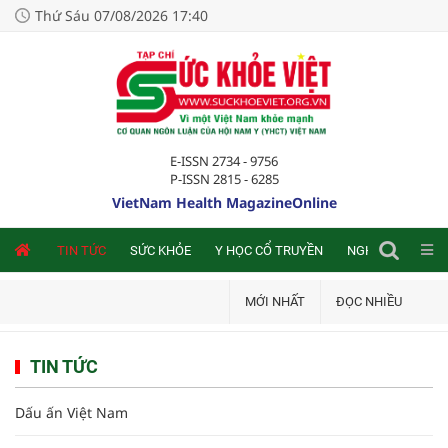
Thứ Sáu 07/08/2026 17:40
E-ISSN 2734 - 9756
P-ISSN 2815 - 6285
VietNam Health MagazineOnline
NLINE
TIN TỨC
SỨC KHỎE
Y HỌC CỔ TRUYỀN
NGHIÊN CỨU TRA
MỚI NHẤT
ĐỌC NHIỀU
TIN TỨC
Dấu ấn Việt Nam