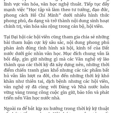
lĩnh vực văn hóa, văn học nghệ thuât. Tiếp tục đẩy
mạnh việc "Học tập và làm theo tư tưởng, đạo đức,
phong cách Hồ Chí Minh" dưới nhiều hình thức
phong phú, đa dạng và trở thành nội dung sinh hoạt
chính trị, văn hóa sâu rộng trong cán bộ, hội viên.
Tại Đại hội các hội viên cũng tham gia chia sẻ những
bài tham luận cực kỳ sâu sắc, nội dung phong phú
phản ánh đúng tình hình xã hội, kinh tế của Đất
nước dưới góc nhìn văn học. Mục đích chung vẫn là
bồi đắp, gìn giữ những gì mà các Văn nghệ sỹ lão
thành qua các thời kỳ đã xây dựng nên, những thời
điểm chiến tranh gian khổ nhưng các tác phẩm bất
hủ vẫn lần lượt ra đời, cho đến những thời kỳ khó
khăn như thiên tai, dịch bệnh nhưng các hội viên,
văn nghệ sỹ đã cùng với Đảng và Nhà nước luôn
vững vàng trong công cuộc gìn giữ, bảo tồn và phát
triển nền Văn học nước nhà.
Ngoài ra để bắt kịp xu hướng trong thời kỳ kỹ thuật