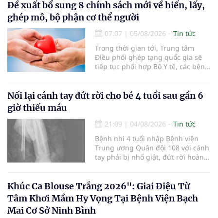
nhận 32.286.360 người, chiếm gần
Đề xuất bổ sung 8 chính sách mới về hiến, lấy,
30% dân số cả nước đã được khám
ghép mô, bộ phận cơ thể người
sức khỏe định kỳ năm nay.
07:07
|
05/08/2026
Tin tức
Trong thời gian tới, Trung tâm
Điều phối ghép tạng quốc gia sẽ
tiếp tục phối hợp Bộ Y tế, các bệnh
viện và các cơ quan liên quan để
mở rộng mạng lưới điều phối, tăng
cường truyền thông, hoàn thiện
Nối lại cánh tay đứt rời cho bé 4 tuổi sau gần 6
quy trình chuyên môn và hệ thống
giờ thiếu máu
pháp luật để thúc đẩy lĩnh vực
hiến và ghép mô tạng.
21:09
|
04/08/2026
Tin tức
Bệnh nhi 4 tuổi nhập Bệnh viện
Trung ương Quân đội 108 với cánh
tay phải bị nhổ giật, đứt rời hoàn
toàn do tai nạn giao thông. Dù
mạch máu, thần kinh bị tổn
thương nặng và thời gian thiếu
Khúc Ca Blouse Trắng 2026": Giai Điệu Từ
máu kéo dài, các bác sĩ đã tái lập
Tâm Khơi Mầm Hy Vọng Tại Bệnh Viện Bạch
tuần hoàn thành công sau ca vi
Mai Cơ Sở Ninh Bình
phẫu kéo dài 3 giờ.