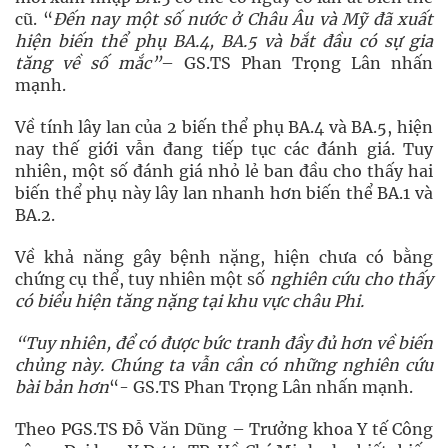
cũ. “
Đến nay một số nước ở Châu Âu và Mỹ đã xuất
hiện biến thể phụ BA.4, BA.5 và bắt đầu có sự gia
tăng về số mắc”
– GS.TS Phan Trọng Lân nhấn
mạnh.
Về tính lây lan của 2 biến thể phụ BA.4 và BA.5, hiện
nay thế giới vẫn đang tiếp tục các đánh giá. Tuy
nhiên, một số đánh giá nhỏ lẻ ban đầu cho thấy hai
biến thể phụ này lây lan nhanh hơn biến thể BA.1 và
BA.2.
Về khả năng gây bệnh nặng, hiện chưa có bằng
chứng cụ thể, tuy nhiên một số
nghiên cứu cho thấy
có biểu hiện tăng nặng tại khu vực châu Phi.
“Tuy nhiên, để có được bức tranh đầy đủ hơn về biến
chủng này. Chúng ta vẫn cần có những nghiên cứu
bài bản hơn
“- GS.TS Phan Trọng Lân nhấn mạnh.
Theo PGS.TS Đỗ Văn Dũng – Trưởng khoa Y tế Công