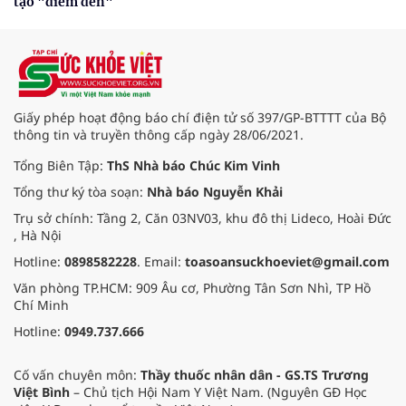
tạo "điểm đến"
Giấy phép hoạt động báo chí điện tử số 397/GP-BTTTT của Bộ
thông tin và truyền thông cấp ngày 28/06/2021.
Tổng Biên Tập:
ThS Nhà báo Chúc Kim Vinh
Tổng thư ký tòa soạn:
Nhà báo Nguyễn Khải
Trụ sở chính: Tầng 2, Căn 03NV03, khu đô thị Lideco, Hoài Đức
, Hà Nội
Hotline:
0898582228
. Email:
toasoansuckhoeviet@gmail.com
Văn phòng TP.HCM: 909 Âu cơ, Phường Tân Sơn Nhì, TP Hồ
Chí Minh
Hotline:
0949.737.666
Cố vấn chuyên môn:
Thầy thuốc nhân dân - GS.TS Trương
Việt Bình
– Chủ tịch Hội Nam Y Việt Nam. (Nguyên GĐ Học