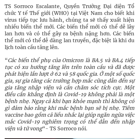
TS Sorroco Escalante, Quyền Trưởng Đại diện Tổ
chức Y tế Thế giới (WHO) tại Việt Nam cho biết khi
virus tiếp tục lưu hành, chúng ta sẽ thấy xuất hiện
nhiều biến thể mới. Các biến thể mới có thể dễ lây
lan hơn và có thể gây ra bệnh nặng hơn. Các biến
thể mới có thể dễ dàng lan truyền, đặc biệt là khi du
lịch toàn cầu tăng lên.
“
Các biến thể phụ của Omicron là BA.5 và BA.4 tiếp
tục có xu hướng tăng lên trên toàn cầu và đã được
phát hiện lần lượt ở 62 và 58 quốc gia. Ở một số quốc
gia, sự gia tăng các trường hợp mắc cũng dẫn đến sự
gia tăng nhập viện và cần chăm sóc tích cực. Một
điều cần khẳng định là Covid-19 không phải là một
bệnh nhẹ. Ngay cả khi bạn khỏe mạnh thì không có
gì đảm bảo rằng khi mắc bệnh bạn sẽ bị nhẹ. Tiêm
vaccine bao gồm cả liều nhắc lại giúp ngăn ngừa việc
mắc Covid-19 nghiêm trọng có thể dẫn đến nhập
viện và tử vong
“- TS Sorroco nói.