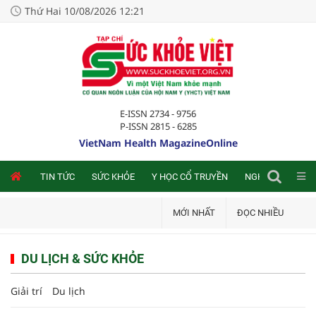
Thứ Hai 10/08/2026 12:21
E-ISSN 2734 - 9756
P-ISSN 2815 - 6285
VietNam Health MagazineOnline
NLINE
TIN TỨC
SỨC KHỎE
Y HỌC CỔ TRUYỀN
NGHIÊN CỨU TRA
MỚI NHẤT
ĐỌC NHIỀU
DU LỊCH & SỨC KHỎE
Giải trí
Du lịch