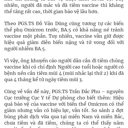
nhiên, người đã mắc và đã tiêm vaccine thì kháng
thể tăng rất cao, thời gian bảo vệ lâu hơn.
Theo PGS.TS Đỗ Văn Dũng cũng tương tự các biến
thể phụ Omicron trước, BA.5 có khả năng né tránh
vaccine một phần. Tuy nhiên, vaccine vẫn giữ được
hiệu quả giảm diễn biến nặng và tử vong đối với
người nhiễm BA.5.
Vì vậy, ông khuyến cáo người dân cần đi tiêm chủng
vaccine khi có chỉ định Người cao tuổi hoặc người có
bệnh nền cần tiêm mũi 4 (mũi nhắc lại thứ 2) khi đã
qua 4 tháng kể từ ngày tiêm mũi 3.
Cũng về vấn đề này, PGS.TS Trần Đắc Phu – nguyên
Cục trưởng Cục Y tế Dự phòng cho biết thêm: Hiệu
quả bảo vệ của vaccine với biến thể Omicron có thể
giảm nhưng vẫn có hiệu lực, vẫn tốt. So sánh 2 đợt
bùng phát dịch vừa qua tại miền Nam và miền Bắc,
chưa tiêm và đã tiêm, chúng ta có thể thấy năm