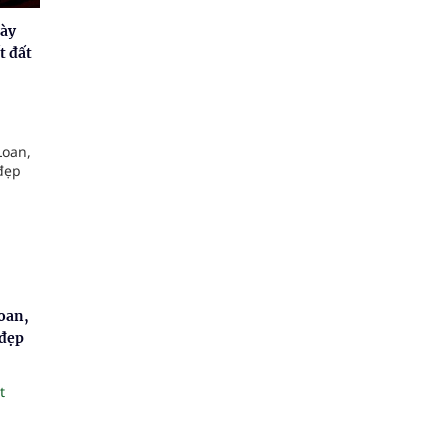
gày
t đất
oan,
 đẹp
t