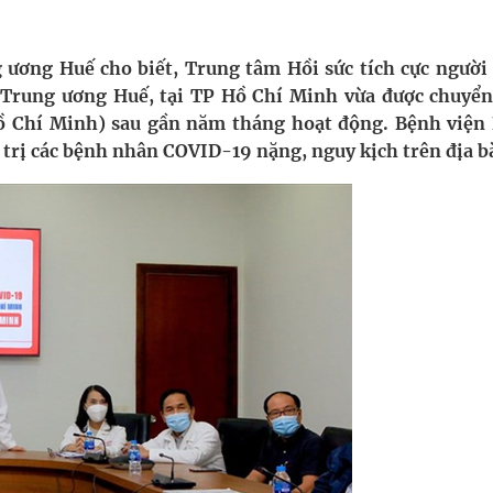
 Máu Của Các Loài Nhân Sâm (Panax Spp.): Tổng
 ương Huế cho biết, Trung tâm Hồi sức tích cực người
Trung ương Huế, tại TP Hồ Chí Minh vừa được chuyển
oàn quốc
ồ Chí Minh) sau gần năm tháng hoạt động. Bệnh viện
ều trị các bệnh nhân COVID-19 nặng, nguy kịch trên địa b
g, nhiệt độ cao nhất 35 độ
kỳ, khám sàng lọc cho người dân