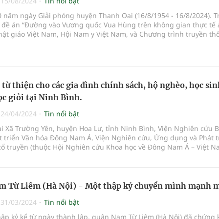
|
15/08/2024
Tin nổi bật
0 năm ngày Giải phóng huyện Thanh Oai (16/8/1954 - 16/8/2024). T
 đề án “Đường vào Vương quốc Vua Hùng trên không gian thực tế 
hật giáo Việt Nam, Hội Nam y Việt Nam, và Chương trình truyền th
 hành cùng doanh nghiệp chủ trì, nhiều hoạt động văn hóa cội ng
 khai trong suốt hai năm qua.
 từ thiện cho các gia đình chính sách, hộ nghèo, học sin
c giỏi tại Ninh Bình.
|
24/04/2024
Tin nổi bật
ại Xã Trường Yên, huyện Hoa Lư, tỉnh Ninh Bình, Viện Nghiên cứu 
t triển Văn hóa Đông Nam Á, Viện Nghiên cứu, Ứng dụng và Phát t
cổ truyền (thuộc Hội Nghiên cứu Khoa học về Đông Nam Á – Việt N
với các cơ quan hữu quan tổ chức chương trình:“Du Xuân đón lộc G
, Dựlễ dâng hương Đền thờ Vua Đinh Tiên Hoàng và làm từ thiện tạ
, huyện Hoa Lư, tỉnh Ninh Bình”.
m Từ Liêm (Hà Nội) - Một thập kỷ chuyển mình mạnh 
|
31/03/2024
Tin nổi bật
ập kỷ kể từ ngày thành lập, quận Nam Từ Liêm (Hà Nội) đã chứng 