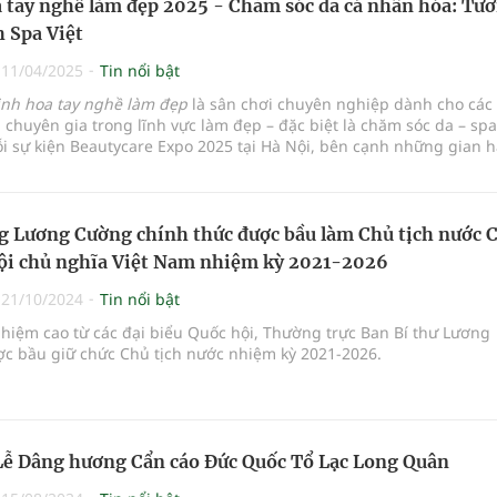
 tay nghề làm đẹp 2025 - Chăm sóc da cá nhân hóa: Tư
h Spa Việt
|
11/04/2025
Tin nổi bật
inh hoa tay nghề làm đẹp
là sân chơi chuyên nghiệp dành cho các 
, chuyên gia trong lĩnh vực làm đẹp – đặc biệt là chăm sóc da – sp
i sự kiện Beautycare Expo 2025 tại Hà Nội, bên cạnh những gian 
đẹp chuẩn quốc tế, những buổi hội thảo chuyên sâu, thì cuộc thi 
ghề làm đẹp chuyên đề 'Đón đầu xu hướng chăm sóc da cá nhân hóa
g Lương Cường chính thức được bầu làm Chủ tịch nước 
ội chủ nghĩa Việt Nam nhiệm kỳ 2021-2026
|
21/10/2024
Tin nổi bật
hiệm cao từ các đại biểu Quốc hội, Thường trực Ban Bí thư Lương
c bầu giữ chức Chủ tịch nước nhiệm kỳ 2021-2026.
Lễ Dâng hương Cẩn cáo Đức Quốc Tổ Lạc Long Quân