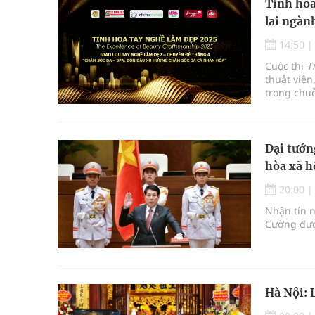
Tinh hoa
lai ngàn
14:50
Cuộc thi
T
thuật viên
trong chuỗ
ngành làm 
lưu tay n
Đại tướn
hòa xã h
20:00
Nhận tín n
Cường đượ
Hà Nội: 