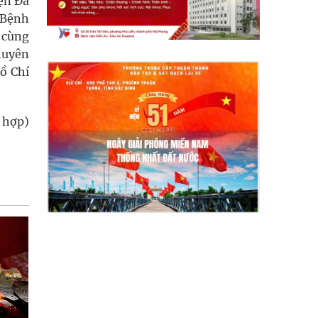
iện Đa
 Bệnh
 cùng
huyên
ồ Chí
 hợp)