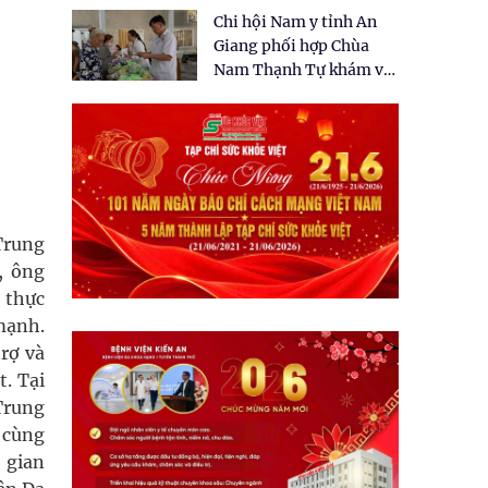
tặng quà cho 150 người
Chi hội Nam y tỉnh An
dân tại xã Tân Tập
Giang phối hợp Chùa
Nam Thạnh Tự khám và
cấp thuốc miễn phí cho
nhân dân
Trung
, ông
 thực
mạnh.
rợ và
t. Tại
Trung
 cùng
 gian