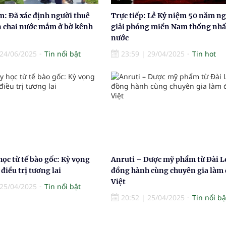
: Đã xác định người thuê
Trực tiếp: Lễ Kỷ niệm 50 năm n
n chai nước mắm ở bờ kênh
giải phóng miền Nam thống nhấ
nước
24/06/2025
Tin nổi bật
23:59
|
29/04/2025
Tin hot
học từ tế bào gốc: Kỳ vọng
Anruti – Dược mỹ phẩm từ Đài L
điều trị tương lai
đồng hành cùng chuyên gia làm
Việt
25/04/2025
Tin nổi bật
20:52
|
25/04/2025
Tin nổi bậ