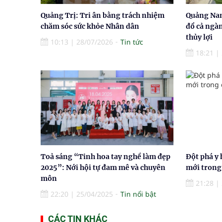
Quảng Trị: Tri ân bằng trách nhiệm
Quảng Nam
chăm sóc sức khỏe Nhân dân
đổ cả ngà
thủy lợi
10:13
|
28/07/2026
Tin tức
18:21
|
Toả sáng “Tinh hoa tay nghề làm đẹp
Đột phá y 
2025”: Nới hội tự đam mê và chuyên
mới trong 
môn
21:28
|
22:20
|
25/04/2025
Tin nổi bật
CÁC TIN KHÁC