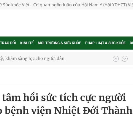
tử Sức khỏe Việt - Cơ quan ngôn luận của Hội Nam Y (Hội YDHCT) V
 TRAO ĐỔI
KINH TẾ
MÔI TRƯỜNG & SỨC KHỎE
PHÁP LUẬT & SỨC KHỎE
D
ông cực hiệu quả
 chuyên gia
tâm hồi sức tích cực người
nghiệm thực tế
 bệnh viện Nhiệt Đới Thành
ngừa ung thư