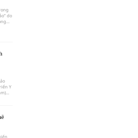
rong
ảo” do
ông
uồn đã
h
Bảo
riển Y
am)
iáp
i xã
mẽ
kiến