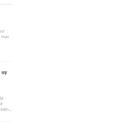
 sự
i mạc
 uy
ột
sẽ
 kiện
 và
ện,