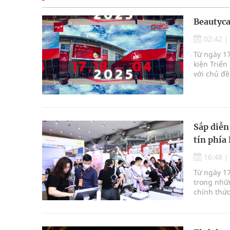
Beautyca
02:42
Từ ngày 17
kiện Triể
với chủ đề
Sắp diễn
tín phía
16:48
Từ ngày 1
trong nhữn
chính thức
quan trọn
quốc tế đ
tóc, móng 