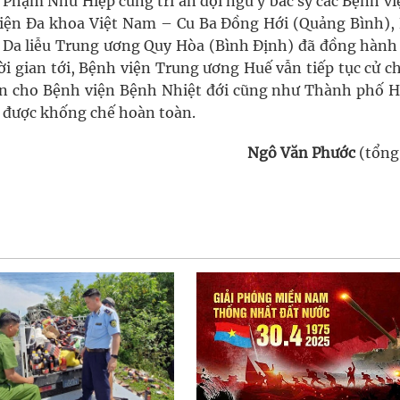
ỹ Phạm Như Hiệp cũng tri ân đội ngũ y bác sỹ các Bệnh v
ện Đa khoa Việt Nam – Cu Ba Đồng Hới (Quảng Bình),
 Da liễu Trung ương Quy Hòa (Bình Định) đã đồng hành
i gian tới, Bệnh viện Trung ương Huế vẫn tiếp tục cử c
môn cho Bệnh viện Bệnh Nhiệt đới cũng như Thành phố H
h được khống chế hoàn toàn.
Ngô Văn Phước
(tổng