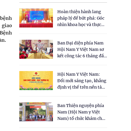
Hoàn thiện hành lang
 bệnh
pháp lý để bứt phá: Góc
nhìn khoa học và thực
 giao
tiễn tại Tọa đàm " Đề
 Bệnh
xuất một số nội dung
àn.
Ban Đại diện phía Nam
cho Luật Y dược cổ
Hội Nam Y Việt Nam sơ
truyền Việt Nam"
kết công tác 6 tháng đầu
năm 2026
Hội Nam Y Việt Nam:
Đổi mới sáng tạo, khẳng
định vị thế trên nền tảng
y học cổ truyền và khoa
học hiện đại
Ban Thiện nguyện phía
Nam (Hội Nam y Việt
Nam) tổ chức khám chữa
bệnh y học cổ truyền và