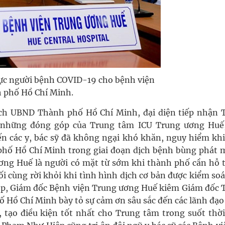
cực người bệnh COVID-19 cho bệnh viện
 phố Hồ Chí Minh.
ch UBND Thành phố Hồ Chí Minh, đại diện tiếp nhận 
 những đóng góp của Trung tâm ICU Trung ương Huế
n các y, bác sỹ đã không ngại khó khăn, nguy hiểm khi
phố Hồ Chí Minh trong giai đoạn dịch bệnh bùng phát 
ơng Huế là người có mặt từ sớm khi thành phố cần hỗ t
i cùng rời khỏi khi tình hình dịch cơ bản được kiểm soá
iệp, Giám đốc Bệnh viện Trung ương Huế kiêm Giám đốc 
 Hồ Chí Minh bày tỏ sự cảm ơn sâu sắc đến các lãnh đạo
 tạo điều kiện tốt nhất cho Trung tâm trong suốt thời