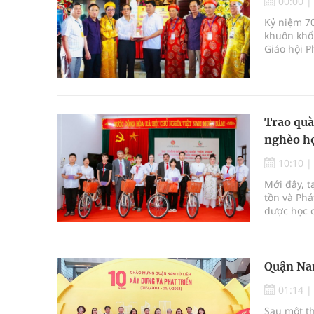
00:00
Kỷ niệm 7
khuôn khổ
Giáo hội P
Việt đồng
được triển
Trao quà
nghèo họ
10:10
Mới đây, t
tồn và Phá
dược học 
phối hợp 
Thìn 2024”
Trường Yên
Quận Na
01:14
Sau một th