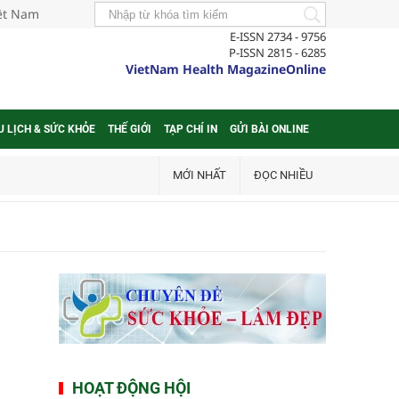
iệt Nam
E-ISSN 2734 - 9756
P-ISSN 2815 - 6285
VietNam Health MagazineOnline
U LỊCH & SỨC KHỎE
THẾ GIỚI
TẠP CHÍ IN
GỬI BÀI ONLINE
MỚI NHẤT
ĐỌC NHIỀU
HOẠT ĐỘNG HỘI