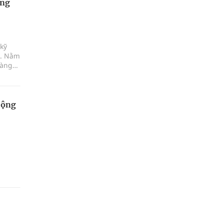
ơng
kỹ
a. Nằm
hàng
giao
'.
Cộng