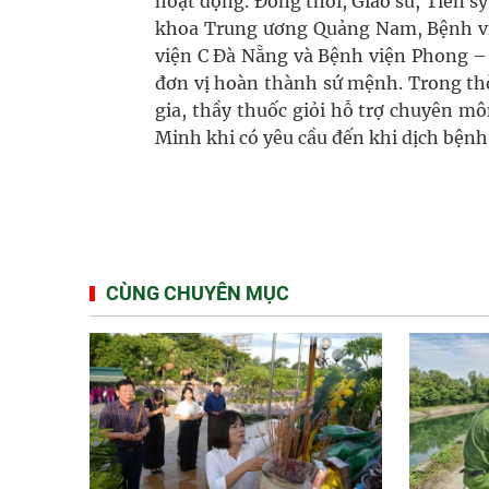
hoạt động. Đồng thời, Giáo sư, Tiến s
khoa Trung ương Quảng Nam, Bệnh vi
viện C Đà Nẵng và Bệnh viện Phong –
đơn vị hoàn thành sứ mệnh. Trong thờ
gia, thầy thuốc giỏi hỗ trợ chuyên 
Minh khi có yêu cầu đến khi dịch bện
CÙNG CHUYÊN MỤC