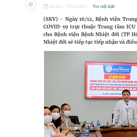
Tác Dụng Chống Kết Tập Tiểu Cầu Và Chống Đông
03:03
|
17/12/2021
Tin nổi bật
Quan Bằng Chứng Dược Lý Và Cơ Chế Phân Tử
(SKV) – Ngày 16/12, Bệnh viện Trung
COVID-19 trực thuộc Trung tâm ICU 
Xây dựng bản đồ mạng lưới cấp cứu ngoại viện t
cho Bệnh viện Bệnh Nhiệt đới (TP H
Nhiệt đới sẽ tiếp tục tiếp nhận và đi
Dự báo thời tiết ngày 08/8/2026: Bắc Bộ nắng nón
Đắk Lắk: Đẩy nhanh tiến độ khám sức khỏe định 