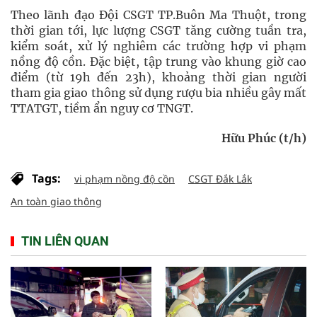
Theo lãnh đạo Đội CSGT TP.Buôn Ma Thuột, trong
thời gian tới, lực lượng CSGT tăng cường tuần tra,
kiểm soát, xử lý nghiêm các trường hợp vi phạm
nồng độ cồn. Đặc biệt, tập trung vào khung giờ cao
điểm (từ 19h đến 23h), khoảng thời gian người
tham gia giao thông sử dụng rượu bia nhiều gây mất
TTATGT, tiềm ẩn nguy cơ TNGT.
Hữu Phúc (t/h)
Tags:
vi phạm nồng độ cồn
CSGT Đắk Lắk
An toàn giao thông
TIN LIÊN QUAN