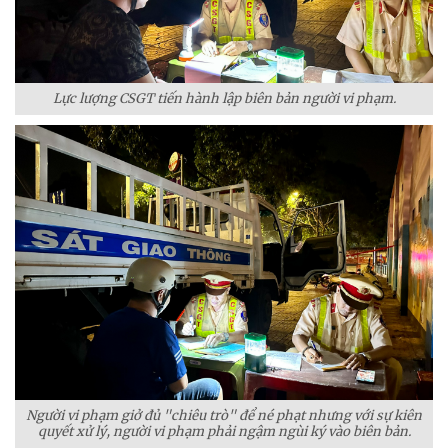
Lực lượng CSGT tiến hành lập biên bản người vi phạm.
Người vi phạm giở đủ "chiêu trò" để né phạt nhưng với sự kiên
quyết xử lý, người vi phạm phải ngậm ngùi ký vào biên bản.