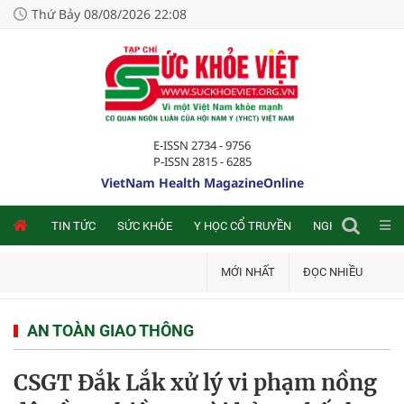
Thứ Bảy 08/08/2026 22:08
E-ISSN 2734 - 9756
P-ISSN 2815 - 6285
VietNam Health MagazineOnline
NLINE
TIN TỨC
SỨC KHỎE
Y HỌC CỔ TRUYỀN
NGHIÊN CỨU TRA
MỚI NHẤT
ĐỌC NHIỀU
AN TOÀN GIAO THÔNG
CSGT Đắk Lắk xử lý vi phạm nồng