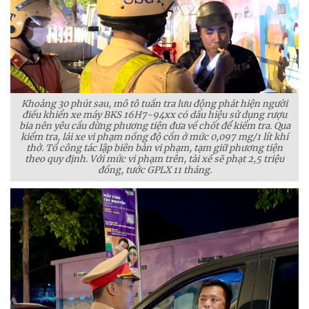
Khoảng 30 phút sau, mô tô tuần tra lưu động phát hiện người
điều khiển xe máy BKS 16H7-94xx có dấu hiệu sử dụng rượu
bia nên yêu cầu dừng phương tiện đưa về chốt để kiểm tra. Qua
kiểm tra, lái xe vi phạm nồng độ cồn ở mức 0,097 mg/1 lít khí
thở. Tổ công tác lập biên bản vi phạm, tạm giữ phương tiện
theo quy định. Với mức vi phạm trên, tài xế sẽ phạt 2,5 triệu
đồng, tước GPLX 11 tháng.