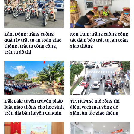
Lâm Đồng: Tăng cường
Kon Tum: Tăng cường công
quản lý trật tự an toàn giao
tác đảm bảo trật tự, an toàn
thông, trật tự công cộng,
giao thông
trật tự đô thị
Đắk Lắk: tuyên truyền pháp
TP. HCM sẽ mở rộng thí
luật giao thông cho học sinh
điểm vạch mắt võng để
trên địa bàn huyện Cư Kuin
giảm ùn tắc giao thông