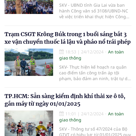
SKV - UBND tỉnh Gia Lai vừa ban
hành Công văn số 3108/UBND-NC
về việc triển khai thực hiện Công
điện số 132/CĐ-TTg ngày
12/12/2024 của Thủ tướng Chính
Trạm CSGT Krông Búk trong 1 buổi sáng bắt 3
phủ về nâng cao hiệu quả công tác
bảo đảm trật tự, an toàn giao
xe vận chuyển thuốc lá lậu và pháo nổ trái phép
thông (TTATGT).
18:53
|
24/12/2024
An toàn
giao thông
SKV- Thực hiện kế hoạch ra quân
cao điểm tấn công trấn áp tội
phạm, bảo đảm an ninh, trật tự dịp
Tết Nguyên đán Ất tỵ 2025 của
Công an tỉnh Đắk Lắk. Trong sáng
TP.HCM: Sẵn sàng kiểm định khí thải xe ô tô,
24/12, trạm Cảnh sát giao thông
Krông Búk thuộc phòng Cảnh sát
gắn máy từ ngày 01/01/2025
giao thông, Công an tỉnh Đắk Lắk
đã bắt 3 vụ vận chuyển 500 gói
11:01
|
24/12/2024
An toàn
thuốc lá lậu và hơn 28kg pháo nổ
giao thông
trái phép.
SKV - Thông tư số 47/2024 của Bộ
GTVT có hiệu lực từ 01/01/2025 quy