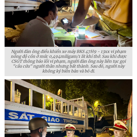
Người đàn ông điểu khiển xe máy BKS 47H9 - 13xx vi phạm
nồng độ cồn ở mức 0,494miligam/1 lít khí thở. Sau khi được
CSGT thông báo lỗi vi phạm, người đàn ông này liên tục gọi
"cầu cứu" người thân nhưng bất thành. Sau đó, người này
không ký biên bản và bỏ đi.