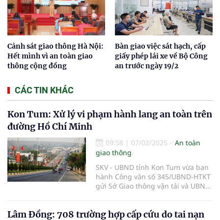
Cảnh sát giao thông Hà Nội:
Bàn giao việc sát hạch, cấp
Hết mình vì an toàn giao
giấy phép lái xe về Bộ Công
thông cộng đồng
an trước ngày 19/2
CÁC TIN KHÁC
Kon Tum: Xử lý vi phạm hành lang an toàn trên
đường Hồ Chí Minh
09:58
|
07/02/2025
An toàn
giao thông
SKV - UBND tỉnh Kon Tum vừa ban
hành Công văn số 345/UBND-HTKT
gửi Sở Giao thông vận tải và UBND
các huyện, thành phố về việc xử lý
vi phạm hành lang an toàn giao
Lâm Đồng: 708 trường hợp cấp cứu do tai nạn
thông đường bộ trên đường Hồ