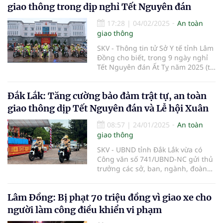
Chí Minh đoạn qua địa bàn huyện
giao thông trong dịp nghỉ Tết Nguyên đán
Đăk Hà.
17:28
|
04/02/2025
An toàn
giao thông
SKV - Thông tin tử Sở Y tế tỉnh Lâm
Đồng cho biết, trong 9 ngày nghỉ
Tết Nguyên đán Ất Tỵ năm 2025 (từ
7 giờ ngày 25/01/2025 đến 7 giờ
ngày 02/02/2025), trên địa bàn tỉnh
Đắk Lắk: Tăng cường bảo đảm trật tự, an toàn
có 708 trường hợp cấp cứu do tai
nạn giao thông.
giao thông dịp Tết Nguyên đán và Lễ hội Xuân
08:57
|
24/01/2025
An toàn
giao thông
SKV - UBND tỉnh Đắk Lắk vừa có
Công văn số 741/UBND-NC gửi thủ
trưởng các sở, ban, ngành, đoàn
thể; Chủ tịch UBND các huyện, thị
xã, thành phố về việc tăng cường
Lâm Đồng: Bị phạt 70 triệu đồng vì giao xe cho
bảo đảm trật tự, an toàn giao
thông dịp Tết Nguyên đán Ất Tỵ và
người làm công điều khiển vi phạm
Lễ hội Xuân 2025.