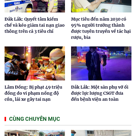
Đắk Lắk: Quyết tâm kiềm
Mục tiêu đến năm 2030 có
chế và kéo giảm tai nạn giao
95% người trưởng thành
thông trên cả 3 tiêu chí
được tuyên truyền về tác hại
rượu, bia
Lâm Đồng: Bị phạt 49 triệu
Đắk Lắk: Một sản phụ vỡ ối
đồng do vi phạm nồng độ
được lực lượng CSGT đưa
cồn, lái xe gây tai nạn
đến bệnh viện an toàn
CÙNG CHUYÊN MỤC