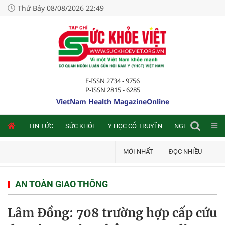
Thứ Bảy 08/08/2026 22:49
E-ISSN 2734 - 9756
P-ISSN 2815 - 6285
VietNam Health MagazineOnline
NLINE
TIN TỨC
SỨC KHỎE
Y HỌC CỔ TRUYỀN
NGHIÊN CỨU TRA
MỚI NHẤT
ĐỌC NHIỀU
AN TOÀN GIAO THÔNG
Lâm Đồng: 708 trường hợp cấp cứu