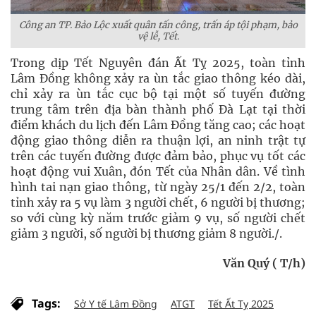
Công an TP. Bảo Lộc xuất quân tấn công, trấn áp tội phạm, bảo
vệ lễ, Tết.
Trong dịp Tết Nguyên đán Ất Tỵ 2025, toàn tỉnh
Lâm Đồng không xảy ra ùn tắc giao thông kéo dài,
chỉ xảy ra ùn tắc cục bộ tại một số tuyến đường
trung tâm trên địa bàn thành phố Đà Lạt tại thời
điểm khách du lịch đến Lâm Đồng tăng cao; các hoạt
động giao thông diễn ra thuận lợi, an ninh trật tự
trên các tuyến đường được đảm bảo, phục vụ tốt các
hoạt động vui Xuân, đón Tết của Nhân dân. Về tình
hình tai nạn giao thông, từ ngày 25/1 đến 2/2, toàn
tỉnh xảy ra 5 vụ làm 3 người chết, 6 người bị thương;
so với cùng kỳ năm trước giảm 9 vụ, số người chết
giảm 3 người, số người bị thương giảm 8 người./.
Văn Quý ( T/h)
Tags:
Sở Y tế Lâm Đồng
ATGT
Tết Ất Tỵ 2025