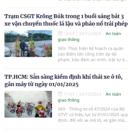
điện số 132/CĐ-TTg ngày
12/12/2024 của Thủ tướng Chính
Trạm CSGT Krông Búk trong 1 buổi sáng bắt 3
phủ về nâng cao hiệu quả công tác
bảo đảm trật tự, an toàn giao
xe vận chuyển thuốc lá lậu và pháo nổ trái phép
thông (TTATGT).
18:53
|
24/12/2024
An toàn
giao thông
SKV- Thực hiện kế hoạch ra quân
cao điểm tấn công trấn áp tội
phạm, bảo đảm an ninh, trật tự dịp
Tết Nguyên đán Ất tỵ 2025 của
Công an tỉnh Đắk Lắk. Trong sáng
TP.HCM: Sẵn sàng kiểm định khí thải xe ô tô,
24/12, trạm Cảnh sát giao thông
Krông Búk thuộc phòng Cảnh sát
gắn máy từ ngày 01/01/2025
giao thông, Công an tỉnh Đắk Lắk
đã bắt 3 vụ vận chuyển 500 gói
11:01
|
24/12/2024
An toàn
thuốc lá lậu và hơn 28kg pháo nổ
giao thông
trái phép.
SKV - Thông tư số 47/2024 của Bộ
GTVT có hiệu lực từ 01/01/2025 quy
định, đối với xe mô tô, xe gắn máy
có thời gian sản xuất trên 5 năm
đến 12 năm, chu kỳ kiểm định khí