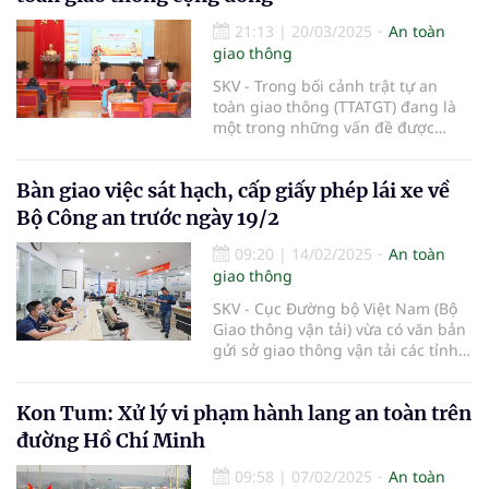
21:13
|
20/03/2025
An toàn
giao thông
SKV - Trong bối cảnh trật tự an
toàn giao thông (TTATGT) đang là
một trong những vấn đề được
quan tâm hàng đầu, lực lượng
Cảnh sát giao thông (CSGT) Hà Nội
Bàn giao việc sát hạch, cấp giấy phép lái xe về
không ngừng nỗ lực nhằm nâng
cao nhận thức và ý thức chấp hành
Bộ Công an trước ngày 19/2
pháp luật của người dân.
09:20
|
14/02/2025
An toàn
giao thông
SKV - Cục Đường bộ Việt Nam (Bộ
Giao thông vận tải) vừa có văn bản
gửi sở giao thông vận tải các tỉnh,
thành phố trực thuộc Trung ương
chuẩn bị bàn giao nhiệm vụ quản
Kon Tum: Xử lý vi phạm hành lang an toàn trên
lý Nhà nước về sát hạch, cấp giấy
phép lái xe từ Bộ Giao thông vận
đường Hồ Chí Minh
tải (Bộ GTVT) sang Bộ Công an.
09:58
|
07/02/2025
An toàn