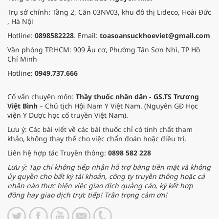
Trụ sở chính: Tầng 2, Căn 03NV03, khu đô thị Lideco, Hoài Đức
, Hà Nội
Hotline:
0898582228
. Email:
toasoansuckhoeviet@gmail.com
Văn phòng TP.HCM: 909 Âu cơ, Phường Tân Sơn Nhì, TP Hồ
Chí Minh
Hotline:
0949.737.666
Cố vấn chuyên môn:
Thầy thuốc nhân dân - GS.TS Trương
Việt Bình
– Chủ tịch Hội Nam Y Việt Nam. (Nguyên GĐ Học
viện Y Dược học cổ truyền Việt Nam).
Lưu ý: Các bài viết về các bài thuốc chỉ có tính chất tham
khảo, không thay thế cho việc chẩn đoán hoặc điều trị.
Liên hệ hợp tác Truyền thông:
0898 582 228
Lưu ý: Tạp chí không tiếp nhận hỗ trợ bằng tiền mặt và không
ủy quyền cho bất kỳ tài khoản, công ty truyền thông hoặc cá
nhân nào thực hiện việc giao dịch quảng cáo, ký kết hợp
đồng hay giao dịch trực tiếp! Trân trọng cảm ơn!