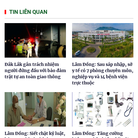
TIN LIÊN QUAN
Đắk Lắk gắn trách nhiệm
Lâm Đồng: Sau sáp nhập, sở
người đứng đầu với bảo đảm
y tế có 7 phòng chuyên môn,
trật tự an toàn giao thông
nghiệp vụ và 14 bệnh viện
trực thuộc
Lâm Đồng: Siết chặt kỷ luật,
Lâm Đồng: Tăng cường