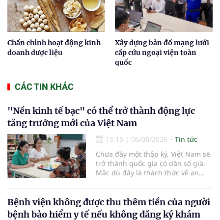
Chấn chỉnh hoạt động kinh
Xây dựng bản đồ mạng lưới
doanh dược liệu
cấp cứu ngoại viện toàn
quốc
CÁC TIN KHÁC
"Nền kinh tế bạc" có thể trở thành động lực
tăng trưởng mới của Việt Nam
15:15
|
06/08/2026
Tin tức
Chưa đầy một thập kỷ, Việt Nam sẽ
trở thành quốc gia có dân số già.
Mặc dù đây là thách thức về an
sinh xã hội, tuy nhiên cũng mở ra
"nền kinh tế bạc", lĩnh vực dự báo
có giá trị hàng tỷ USD.
Bệnh viện không được thu thêm tiền của người
bệnh bảo hiểm y tế nếu không đăng ký khám