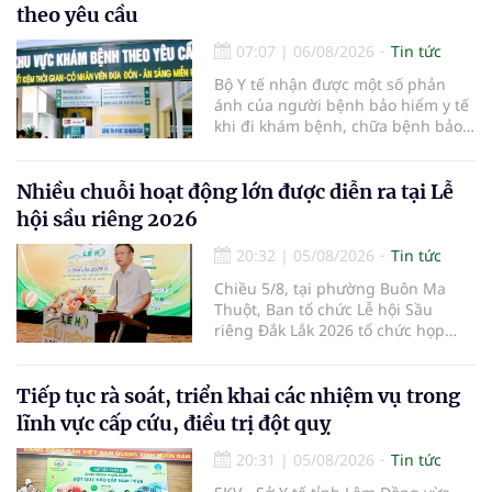
theo yêu cầu
07:07
|
06/08/2026
Tin tức
Bộ Y tế nhận được một số phản
ánh của người bệnh bảo hiểm y tế
khi đi khám bệnh, chữa bệnh bảo
hiểm y tế đúng trình tự, thủ tục
quy định, không đăng ký khám
bệnh, chữa bệnh theo yêu cầu
Nhiều chuỗi hoạt động lớn được diễn ra tại Lễ
nhưng vẫn phải nộp thêm các chi
hội sầu riêng 2026
phí khám bệnh, chữa bệnh ngoài
phần cùng chi trả.
20:32
|
05/08/2026
Tin tức
Chiều 5/8, tại phường Buôn Ma
Thuột, Ban tổ chức Lễ hội Sầu
riêng Đắk Lắk 2026 tổ chức họp
báo thông tin về các hoạt động của
Lễ hội Sầu riêng Đắk Lắk 2026.Lễ
hội Sầu riêng Đắk Lắk năm 2026 có
Tiếp tục rà soát, triển khai các nhiệm vụ trong
chủ đề “Sầu riêng Đắk Lắk – Kết nối
lĩnh vực cấp cứu, điều trị đột quỵ
vươn xa”, được tổ chức từ ngày
15/8/2026 đến ngày 02/9/2026 tại
20:31
|
05/08/2026
Tin tức
phường Buôn Ma Thuột, xã Krông