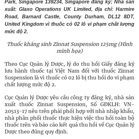
Park, Singapore 139234, Singapore đăng ký; Nhà sản
xuất: Glaxo Operations UK Limited, địa chỉ: Harmire
Road, Barnard Castle, County Durham, DL12 8DT,
United Kingdom
vì thuốc có 02 lô vi phạm chất lượng
mức độ 2.
Thuốc kháng sinh Zinnat Suspension 125mg
(Hình
minh họa
)
Theo Cục Quản lý Dược, lý do thu hồi Giấy đăng ký
lưu hành thuốc tại Việt Nam đối với thuốc Zinnat
Suspension là vì thuốc có 02 lô bị thu hồi do vi phạm
chất lượng mức độ 2.
Cục Quản lý Dược yêu cầu công ty đăng ký, nhà sản
xuất thuốc Zinnat Suspension, Số GĐKLH: VN-
20513-17 nêu trên phải phối hợp với nhà nhập khẩu,
nhà phân phối thuốc thực hiện việc thu hồi toàn bộ
thuốc trên và báo cáo kết quả thu hồi về Cục Quản lý
Dược theo đúng quy định.