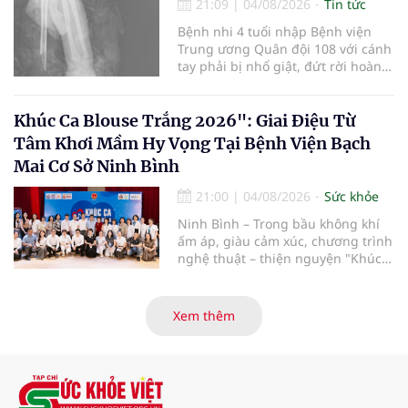
hiến và ghép mô tạng.
21:09
|
04/08/2026
Tin tức
Bệnh nhi 4 tuổi nhập Bệnh viện
Trung ương Quân đội 108 với cánh
tay phải bị nhổ giật, đứt rời hoàn
toàn do tai nạn giao thông. Dù
mạch máu, thần kinh bị tổn
thương nặng và thời gian thiếu
Khúc Ca Blouse Trắng 2026": Giai Điệu Từ
máu kéo dài, các bác sĩ đã tái lập
Tâm Khơi Mầm Hy Vọng Tại Bệnh Viện Bạch
tuần hoàn thành công sau ca vi
Mai Cơ Sở Ninh Bình
phẫu kéo dài 3 giờ.
21:00
|
04/08/2026
Sức khỏe
Ninh Bình – Trong bầu không khí
ấm áp, giàu cảm xúc, chương trình
nghệ thuật – thiện nguyện "Khúc
ca Blouse trắng" đã chính thức
khởi động hành trình năm 2026 với
điểm dừng chân đầu tiên tại Bệnh
Xem thêm
viện Bạch Mai cơ sở Ninh Bình.