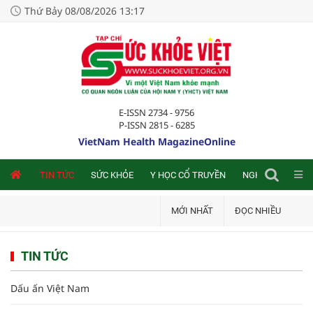
Thứ Bảy 08/08/2026 13:17
E-ISSN 2734 - 9756
P-ISSN 2815 - 6285
VietNam Health MagazineOnline
NLINE
TIN TỨC
SỨC KHỎE
Y HỌC CỔ TRUYỀN
NGHIÊN CỨU TRA
MỚI NHẤT
ĐỌC NHIỀU
TIN TỨC
Dấu ấn Việt Nam