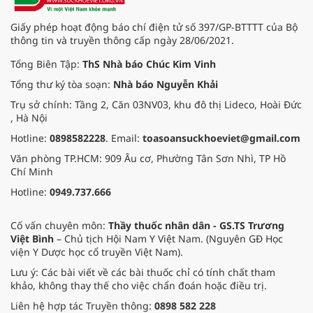
Giấy phép hoạt động báo chí điện tử số 397/GP-BTTTT của Bộ
thông tin và truyền thông cấp ngày 28/06/2021.
Tổng Biên Tập:
ThS Nhà báo Chúc Kim Vinh
Tổng thư ký tòa soạn:
Nhà báo Nguyễn Khải
Trụ sở chính: Tầng 2, Căn 03NV03, khu đô thị Lideco, Hoài Đức
, Hà Nội
Hotline:
0898582228
. Email:
toasoansuckhoeviet@gmail.com
Văn phòng TP.HCM: 909 Âu cơ, Phường Tân Sơn Nhì, TP Hồ
Chí Minh
Hotline:
0949.737.666
Cố vấn chuyên môn:
Thầy thuốc nhân dân - GS.TS Trương
Việt Bình
– Chủ tịch Hội Nam Y Việt Nam. (Nguyên GĐ Học
viện Y Dược học cổ truyền Việt Nam).
Lưu ý: Các bài viết về các bài thuốc chỉ có tính chất tham
khảo, không thay thế cho việc chẩn đoán hoặc điều trị.
Liên hệ hợp tác Truyền thông:
0898 582 228