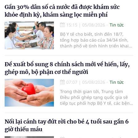
người đến khám, điều trị và đón
em bé đầu tiên chào đời.
Gần 30% dân số cả nước đã được khám sức
khỏe định kỳ, khám sàng lọc miễn phí
15:15
|
05/08/2026
Tin tức
Bộ Y tế cho biết, tính đến 18/7,
tổng hợp báo cáo của 34/34 tỉnh,
thành phố về tình hình triển khai
khám sức khỏe định kỳ, khám sàng
lọc miễn phí cho người dân, ghi
nhận 32.286.360 người, chiếm gần
Đề xuất bổ sung 8 chính sách mới về hiến, lấy,
30% dân số cả nước đã được khám
ghép mô, bộ phận cơ thể người
sức khỏe định kỳ năm nay.
07:07
|
05/08/2026
Tin tức
Trong thời gian tới, Trung tâm
Điều phối ghép tạng quốc gia sẽ
tiếp tục phối hợp Bộ Y tế, các bệnh
viện và các cơ quan liên quan để
mở rộng mạng lưới điều phối, tăng
cường truyền thông, hoàn thiện
Nối lại cánh tay đứt rời cho bé 4 tuổi sau gần 6
quy trình chuyên môn và hệ thống
giờ thiếu máu
pháp luật để thúc đẩy lĩnh vực