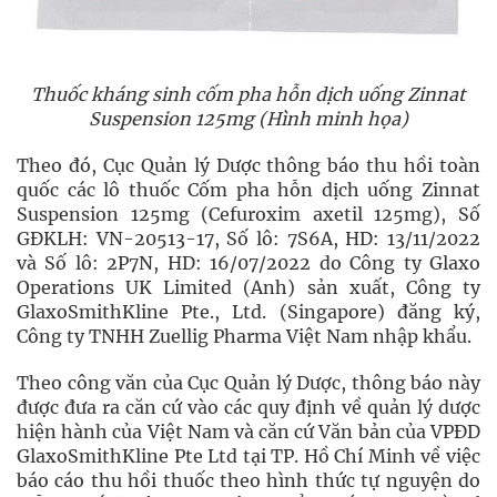
Thuốc kháng sinh cốm pha hỗn dịch uống Zinnat
Suspension 125mg
(Hình
minh họa
)
Theo đó, Cục Quản lý Dược thông báo thu hồi toàn
quốc các lô thuốc Cốm pha hỗn dịch uống Zinnat
Suspension 125mg (Cefuroxim axetil 125mg), Số
GĐKLH: VN-20513-17, Số lô: 7S6A, HD: 13/11/2022
và Số lô: 2P7N, HD: 16/07/2022 do Công ty Glaxo
Operations UK Limited (Anh) sản xuất, Công ty
GlaxoSmithKline Pte., Ltd. (Singapore) đăng ký,
Công ty TNHH Zuellig Pharma Việt Nam nhập khẩu.
Theo công văn của Cục Quản lý Dược, thông báo này
được đưa ra căn cứ vào các quy định về quản lý dược
hiện hành của Việt Nam và căn cứ Văn bản của VPĐD
GlaxoSmithKline Pte Ltd tại TP. Hồ Chí Minh về việc
báo cáo thu hồi thuốc theo hình thức tự nguyện do