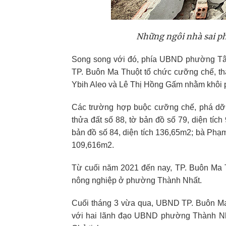
Những ngôi nhà sai phé
Song song với đó, phía UBND phường Tân
TP. Buôn Ma Thuột tổ chức cưỡng chế, thá
Ybih Aleo và Lê Thị Hồng Gấm nhằm khôi phục
Các trường hợp buộc cưỡng chế, phá dỡ 
thửa đất số 88, tờ bản đồ số 79, diện tíc
bản đồ số 84, diện tích 136,65m2; bà Phạm
109,616m2.
Từ cuối năm 2021 đến nay, TP. Buôn Ma Thu
nông nghiệp ở phường Thành Nhất.
Cuối tháng 3 vừa qua, UBND TP. Buôn Ma T
với hai lãnh đạo UBND phường Thành Nhấ