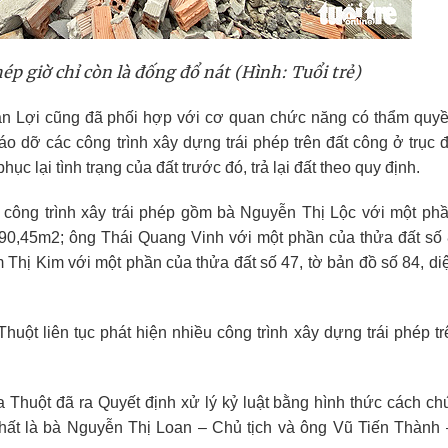
p giờ chỉ còn là đống đổ nát (Hình: Tuổi trẻ)
 Lợi cũng đã phối hợp với cơ quan chức năng có thẩm quy
o dỡ các công trình xây dựng trái phép trên đất công ở trục
 lại tình trạng của đất trước đó, trả lại đất theo quy định.
công trình xây trái phép gồm bà Nguyễn Thị Lộc với một ph
h 90,45m2; ông Thái Quang Vinh với một phần của thửa đất số 
 Thị Kim với một phần của thửa đất số 47, tờ bản đồ số 84, diệ
ột liên tục phát hiện nhiều công trình xây dựng trái phép tr
huột đã ra Quyết định xử lý kỷ luật bằng hình thức cách ch
t là bà Nguyễn Thị Loan – Chủ tịch và ông Vũ Tiến Thành