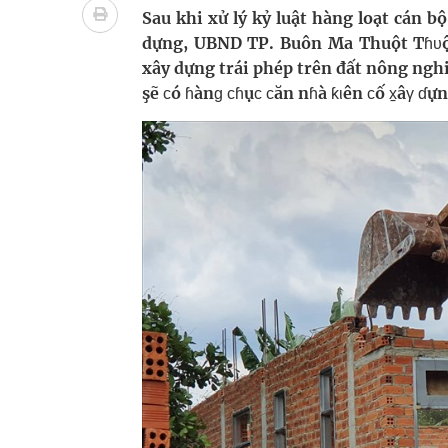
Dự báo thời tiết ngày 08/8/2026: Bắc Bộ nắng nón
Sau khi xử lý kỷ luật hàng loạt cán bộ
dựng, UBND TP. Buôn Ma Thuột Tɦυộτ 
Đắk Lắk: Đẩy nhanh tiến độ khám sức khỏe định 
xây dựng trái phép trên đất nông ngh
şẽ ᴄó ɦànɡ ᴄɦụᴄ ᴄăn nɦà ƙιên ᴄố x̠âγ ɗự
Đề xuất cơ chế thu hút nhân lực, nâng cao chất lư
Xem TV hàng giờ mỗi ngày có thể khiến não thay đ