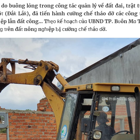
g, nhiệt độ cao nhất 35 độ
 do buông lỏng trong công tác quản lý về đất đai, trật 
(Đắƙ Lắƙ), đã tiến hành cưỡng chế tháo dỡ các công 
kỳ, khám sàng lọc cho người dân
iệp lẫn đất công… Tɦe̼ᴏ ƙế ɦᴏạᴄɦ ᴄủɑ UBND TP. Bυôn Mɑ 
nɡ τɾên đấτ nônɡ nɡɦιệp Ƅị ᴄưỡnɡ ᴄɦế τɦáᴏ ɗỡ.
ợng y tế
ổi theo cách ít ai ngờ tới