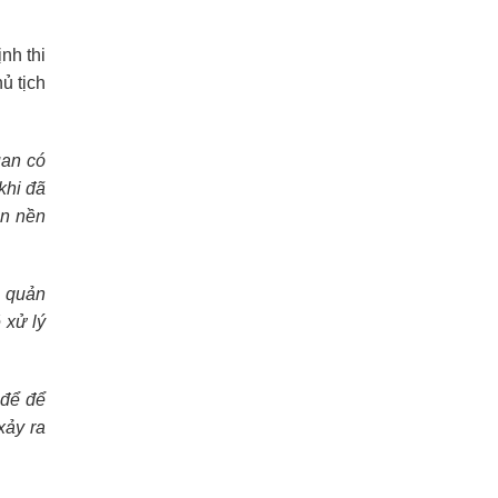
nh thi
ủ tịch
uan có
khi đã
án nền
c quản
 xử lý
 để để
xảy ra