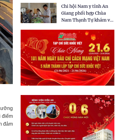
tặng quà cho 150 người
Chi hội Nam y tỉnh An
dân tại xã Tân Tập
Giang phối hợp Chùa
Nam Thạnh Tự khám và
cấp thuốc miễn phí cho
nhân dân
 cưỡng
i điểm
ản đảm