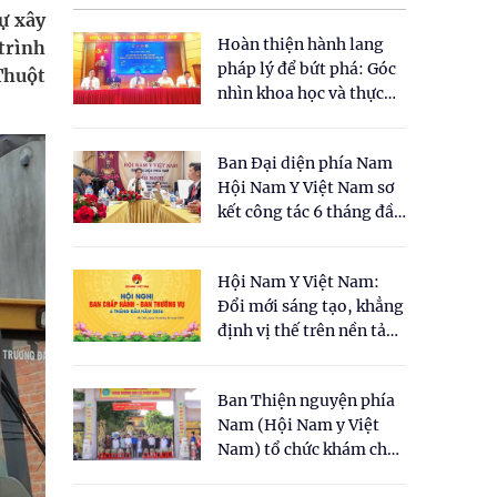
tự xây
Hoàn thiện hành lang
trình
pháp lý để bứt phá: Góc
Thuột
nhìn khoa học và thực
tiễn tại Tọa đàm " Đề
xuất một số nội dung
Ban Đại diện phía Nam
cho Luật Y dược cổ
Hội Nam Y Việt Nam sơ
truyền Việt Nam"
kết công tác 6 tháng đầu
năm 2026
Hội Nam Y Việt Nam:
Đổi mới sáng tạo, khẳng
định vị thế trên nền tảng
y học cổ truyền và khoa
học hiện đại
Ban Thiện nguyện phía
Nam (Hội Nam y Việt
Nam) tổ chức khám chữa
bệnh y học cổ truyền và