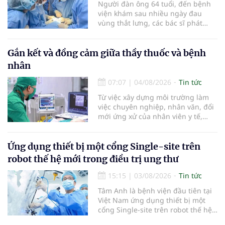
Người đàn ông 64 tuổi, đến bệnh
quốc tế Hồng Bàng.
viện khám sau nhiều ngày đau
vùng thắt lưng, các bác sĩ phát
hiện khối u thận phải kích thước
khoảng 3cm, nghi ngờ ung thư
biểu mô tế bào thận. Với khối u còn
Gắn kết và đồng cảm giữa thầy thuốc và bệnh
ở giai đoạn sớm, người bệnh được
nhân
chỉ định cắt bán phần thận phải
bằng phẫu thuật robot thay vì phải
07:07
|
04/08/2026
Tin tức
cắt bỏ toàn bộ quả thận như trước
Từ việc xây dựng môi trường làm
đây.
việc chuyên nghiệp, nhân văn, đổi
mới ứng xử của nhân viên y tế,
Bệnh viện đa khoa khu vực Phúc
Yên (tỉnh Phú Thọ) đã tạo nên sự
đồng cảm, gắn kết cao giữa thầy
Ứng dụng thiết bị một cổng Single-site trên
thuốc với bệnh nhân.
robot thế hệ mới trong điều trị ung thư
15:15
|
03/08/2026
Tin tức
Tâm Anh là bệnh viện đầu tiên tại
Việt Nam ứng dụng thiết bị một
cổng Single-site trên robot thế hệ
mới điều trị ung thư tuyến tiền liệt,