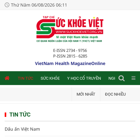
Thứ Năm 06/08/2026 06:11
E-ISSN 2734 - 9756
P-ISSN 2815 - 6285
VietNam Health MagazineOnline
NLINE
TIN TỨC
SỨC KHỎE
Y HỌC CỔ TRUYỀN
NGHIÊN CỨU TRA
MỚI NHẤT
ĐỌC NHIỀU
TIN TỨC
Dấu ấn Việt Nam