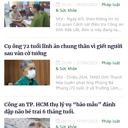
22:32
|
08/05/2023
Pháp luật
& Sức khỏe
SKV - Ngày 6/5, theo thông tin từ
Cơ quan Cảnh sát điều tra Công an
tỉnh Đắk Lắk, đơn vị này đang tạm
giữ hình sự đối tượng Hoàng Nho
Thanh (75 tuổi, trú tại thị trấn
Cụ ông 72 tuổi lĩnh án chung thân vì giết người
Quảng Phú, huyện Cư M’gar, tỉnh
Đắk Lắk) để điều tra về hành vi giết
sau ván cờ tướng
người.
23:49
|
27/04/2023
Pháp luật
& Sức khỏe
SKV - Chiều 25/4, TAND tỉnh Thanh
Hóa tuyên phạt ông Phùng Bá
Phụng (72 tuổi, ở xã Trường Lâm,
thị xã Nghi Sơn) án tù chung thân
về tội Giết người.
Công an TP. HCM thụ lý vụ “bảo mẫu” đánh
dập não bé trai 6 tháng tuổi.
06:11
|
17/01/2023
Pháp luật
& Sức khỏe