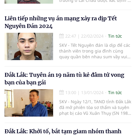
trường ở Lai Châu được xác định là
Lò Văn Xươm. Hiện lực lượng chức
năng đang ráo riết truy tìm nghi
phạm để đưa về cơ quan điều tra
Liên tiếp những vụ án mạng xảy ra dịp Tết
làm rõ.
Nguyên Đán 2024
22:47
|
22/02/2024
Tin tức
SKV - Tết Nguyên đán là dịp để các
thành viên trong gia đình cùng
quay quần bên nhau sum vầy vui
vẻ đón Tết. Tuy nhiên đôi khi việc
trở về nhà để đoàn tụ lại trở thành
điều xa vời vì những kẻ thủ ác luôn
Đắk Lắk: Tuyên án 19 năm tù kẻ đâm tử vong
rình rập xung quanh.
bạn của bạn gái
13:00
|
13/01/2024
Tin tức
SKV - Ngày 12/1, TAND tỉnh Đắk Lắk
đã mở phiên tòa sơ thẩm và tuyên
phạt bị cáo Vũ Xuân Thụy (SN 1981,
ngụ TP Buôn Ma Thuột, tỉnh Đắk
Lắk) 19 năm tù tội giết người.
Đắk Lắk: Khởi tố, bắt tạm giam nhóm thanh