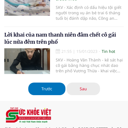
SKV - Xác định có dấu hiệu tội giết
người trong vụ án bé trai 6 tháng
tuổi bị đánh dập não, Công an
quận Bình Tân đã chuyển hồ sơ
cùng “bảo mẫu” Võ Thị Mỹ Linh
Lời khai của nam thanh niên đâm chết cô gái
đếnCơ quan CSĐT Công an TPHCM
để thụ lý điều tra theo thẩm
lúc nửa đêm trên phố
quyền.
21:55
|
15/01/2023
Tin hot
SKV - Hoàng Văn Thành - kẻ sát hại
cô gái bằng hàng chục nhát dao
trên phố Vương Thừa - khai việc
dùng dao sát hại P. (là bạn gái cũ
của Thành), vì P. đã có người yêu
mới.
Trước
Sau