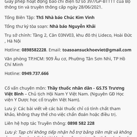
Giấy phép hoạt động báo chí điện tử số 397/GP-BTTTT của Bộ
thông tin và truyền thông cấp ngày 28/06/2021.
Tổng Biên Tập:
ThS Nhà báo Chúc Kim Vinh
Tổng thư ký tòa soạn:
Nhà báo Nguyễn Khải
Trụ sở chính: Tầng 2, Căn 03NV03, khu đô thị Lideco, Hoài Đức
, Hà Nội
Hotline:
0898582228
. Email:
toasoansuckhoeviet@gmail.com
Văn phòng TP.HCM: 909 Âu cơ, Phường Tân Sơn Nhì, TP Hồ
Chí Minh
Hotline:
0949.737.666
Cố vấn chuyên môn:
Thầy thuốc nhân dân - GS.TS Trương
Việt Bình
– Chủ tịch Hội Nam Y Việt Nam. (Nguyên GĐ Học
viện Y Dược học cổ truyền Việt Nam).
Lưu ý: Các bài viết về các bài thuốc chỉ có tính chất tham
khảo, không thay thế cho việc chẩn đoán hoặc điều trị.
Liên hệ hợp tác Truyền thông:
0898 582 228
Lưu ý: Tạp chí không tiếp nhận hỗ trợ bằng tiền mặt và không