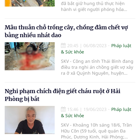
đã bắt giữ hung thủ thực hiện
hành vi giết người phóng hỏa
khiến 3 nạn nhân tử vong tại chỗ
chỉ vì mâu thuẫn tình cảm.
Mâu thuẫn chỗ trồng cây, chồng đâm chết vợ
bằng nhiều nhát dao
20:45
|
06/08/2023
Pháp luật
& Sức khỏe
SKV - Công an tỉnh Thái Bình đang
điều tra nghi án chồng giết vợ xảy
ra ở xã Quỳnh Nguyên, huyện
Quỳnh Phụ, tỉnh Thái Bình.
Nghi phạm chích điện giết cháu ruột ở Hải
Phòng bị bắt
15:46
|
19/06/2023
Pháp luật
& Sức khỏe
SKV - Khoảng 10h sáng 18/6, Trần
Hữu Côn (59 tuổi, quê quán Đa
Phúc, Dương Kinh, Hải Phòng;