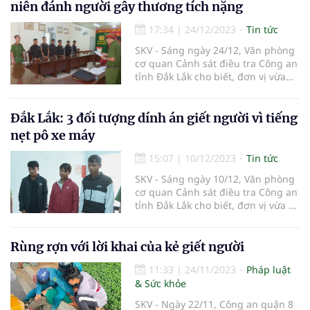
niên đánh người gây thương tích nặng
17:34
|
24/12/2023
Tin tức
SKV - Sáng ngày 24/12, Văn phòng
cơ quan Cảnh sát điều tra Công an
tỉnh Đắk Lắk cho biết, đơn vị vừa
thi hành quyết định khởi tố bị can,
lệnh bắt tạm giam 7 đối tượng trú
rại xã Ea Yiêng, huyện Krông Pắk,
Đắk Lắk: 3 đối tượng dính án giết người vì tiếng
tỉnh Đắk Lắk để điều tra về 2 hành
nẹt pô xe máy
vi “Giết người” và “Cố ý gây thương
tích”.
15:07
|
10/12/2023
Tin tức
SKV - Sáng ngày 10/12, Văn phòng
cơ quan Cảnh sát điều tra Công an
tỉnh Đắk Lắk cho biết, đơn vị vừa ra
quyết định khởi tố bị can, lệnh bắt
tạm giam 3 đối tượng để điều tra
về hành vi giết người.
Rùng rợn với lời khai của kẻ giết người
11:33
|
24/11/2023
Pháp luật
& Sức khỏe
SKV - Ngày 22/11, Công an quận 8