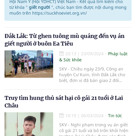
Hội Nam Y (Hội YDHCT) Việt Nam - Kết quả tìm kiếm cho
từ khóa "
giết người
", chúc bạn tìm được nội dung mong
muốn trên https://suckhoeviet.org.vn/
Đắk Lắk: Từ ghen tuông mù quáng đến vụ án
giết người ở buôn Ea Tiêu
20:13
|
23/09/2024
Pháp luật
& Sức khỏe
SKV - Chiều ngày 23/9, Công an
huyện Cư Kuin, tỉnh Đắk Lắk cho
biết, đơn vị đã bàn giao 2 đối
tượng chém người khác nguy kịch
do ghen tuông mù quáng cho
Truy tìm hung thủ sát hại cô gái 21 tuổi ở Lai
phòng Cảnh sát hình sự Công an
tỉnh Đắk Lắk để điều tra về hành vi
Châu
giết người.
10:19
|
06/03/2024
Tin tức
SKV - Nghi phạm trong vụ án giết
cô gái 21 tuổi và bỏ trốn khỏi hiện