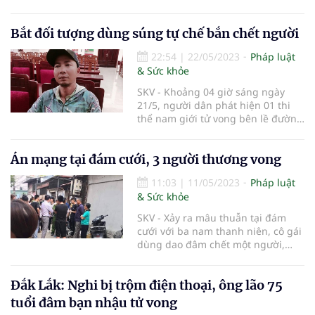
đang sống ở Bình Dương) đã bị
công an bắt giữ ở địa bàn xã Đại
Bắt đối tượng dùng súng tự chế bắn chết người
Thắng (Tiên Lãng, Hải Phòng).
22:54
|
22/05/2023
Pháp luật
& Sức khỏe
SKV - Khoảng 04 giờ sáng ngày
21/5, người dân phát hiện 01 thi
thể nam giới tử vong bên lề đường
thuộc thôn 8, xã Ea Kpam, huyện
Cư M’gar, tỉnh Đắk Lắk.
Án mạng tại đám cưới, 3 người thương vong
11:03
|
11/05/2023
Pháp luật
& Sức khỏe
SKV - Xảy ra mâu thuẫn tại đám
cưới với ba nam thanh niên, cô gái
dùng dao đâm chết một người,
làm hai người bị thương.
Đắk Lắk: Nghi bị trộm điện thoại, ông lão 75
tuổi đâm bạn nhậu tử vong