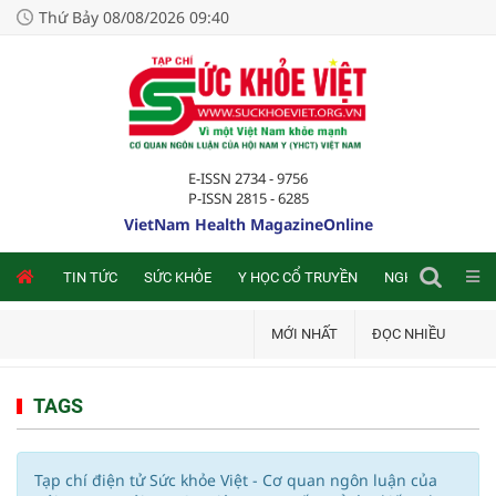
Thứ Bảy 08/08/2026 09:40
E-ISSN 2734 - 9756
P-ISSN 2815 - 6285
VietNam Health MagazineOnline
NLINE
TIN TỨC
SỨC KHỎE
Y HỌC CỔ TRUYỀN
NGHIÊN CỨU TRA
MỚI NHẤT
ĐỌC NHIỀU
TAGS
Tạp chí điện tử Sức khỏe Việt - Cơ quan ngôn luận của