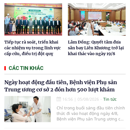
Tiếp tục rà soát, triển khai
Lâm Đồng: Quyết tâm đưa
các nhiệm vụ trong lĩnh vực
sân bay Liên Khương trở lại
cấp cứu, điều trị đột quỵ
khai thác vào ngày 19/8
CÁC TIN KHÁC
Ngày hoạt động đầu tiên, Bệnh viện Phụ sản
Trung ương cơ sở 2 đón hơn 500 lượt khám
16:56
|
05/08/2026
Tin tức
Chỉ trong buổi sáng đầu tiên chính
thức đi vào hoạt động ngày 4/8,
Bệnh viện Phụ sản Trung ương cơ
sở 2 đã tiếp đón hơn 500 lượt
người đến khám, điều trị và đón