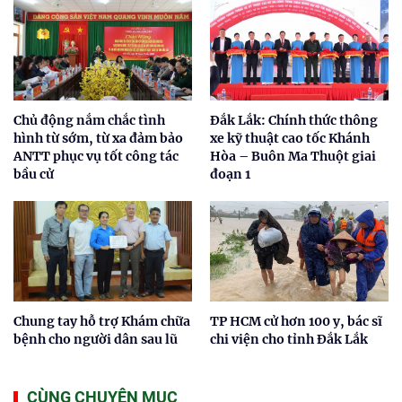
Chủ động nắm chắc tình
Đắk Lắk: Chính thức thông
hình từ sớm, từ xa đảm bảo
xe kỹ thuật cao tốc Khánh
ANTT phục vụ tốt công tác
Hòa – Buôn Ma Thuột giai
bầu cử
đoạn 1
Chung tay hỗ trợ Khám chữa
TP HCM cử hơn 100 y, bác sĩ
bệnh cho người dân sau lũ
chi viện cho tỉnh Đắk Lắk
CÙNG CHUYÊN MỤC