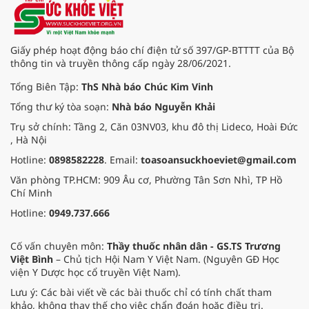
đường phố, bếp ăn tập thể, góp
phần nâng cao hiệu quả bảo đảm
an toàn thực phẩm trong giai đoạn
mới.
Giấy phép hoạt động báo chí điện tử số 397/GP-BTTTT của Bộ
thông tin và truyền thông cấp ngày 28/06/2021.
Tổng Biên Tập:
ThS Nhà báo Chúc Kim Vinh
Tổng thư ký tòa soạn:
Nhà báo Nguyễn Khải
Trụ sở chính: Tầng 2, Căn 03NV03, khu đô thị Lideco, Hoài Đức
, Hà Nội
Hotline:
0898582228
. Email:
toasoansuckhoeviet@gmail.com
Văn phòng TP.HCM: 909 Âu cơ, Phường Tân Sơn Nhì, TP Hồ
Chí Minh
Hotline:
0949.737.666
Cố vấn chuyên môn:
Thầy thuốc nhân dân - GS.TS Trương
Việt Bình
– Chủ tịch Hội Nam Y Việt Nam. (Nguyên GĐ Học
viện Y Dược học cổ truyền Việt Nam).
Lưu ý: Các bài viết về các bài thuốc chỉ có tính chất tham
khảo, không thay thế cho việc chẩn đoán hoặc điều trị.