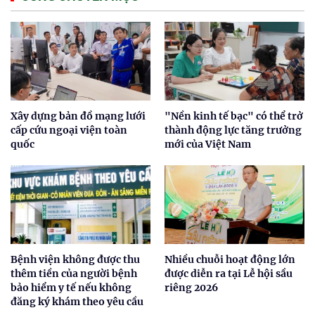
Xây dựng bản đồ mạng lưới
"Nền kinh tế bạc" có thể trở
cấp cứu ngoại viện toàn
thành động lực tăng trưởng
quốc
mới của Việt Nam
Bệnh viện không được thu
Nhiều chuỗi hoạt động lớn
thêm tiền của người bệnh
được diễn ra tại Lễ hội sầu
bảo hiểm y tế nếu không
riêng 2026
đăng ký khám theo yêu cầu