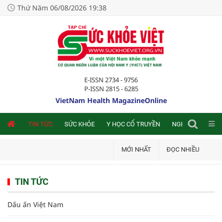
Thứ Năm 06/08/2026 19:38
E-ISSN 2734 - 9756
P-ISSN 2815 - 6285
VietNam Health MagazineOnline
NLINE
TIN TỨC
SỨC KHỎE
Y HỌC CỔ TRUYỀN
NGHIÊN CỨU TRA
MỚI NHẤT
ĐỌC NHIỀU
TIN TỨC
Dấu ấn Việt Nam