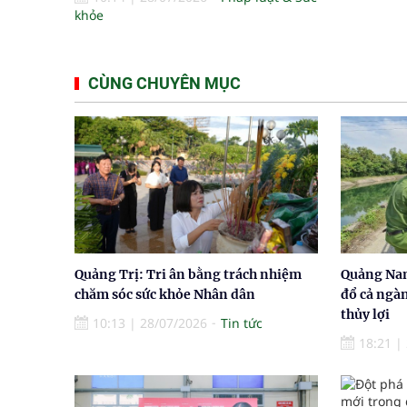
khỏe
CÙNG CHUYÊN MỤC
Quảng Trị: Tri ân bằng trách nhiệm
Quảng Nam
chăm sóc sức khỏe Nhân dân
đổ cả ngà
thủy lợi
10:13
|
28/07/2026
Tin tức
18:21
|