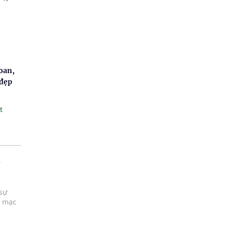
oan,
 đẹp
t
 sự
i mạc