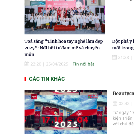
Toả sáng “Tinh hoa tay nghề làm đẹp
Đột phá y 
2025”: Nới hội tự đam mê và chuyên
mới trong 
môn
21:28
|
22:20
|
25/04/2025
Tin nổi bật
CÁC TIN KHÁC
Beautyca
02:42
Từ ngày 17
kiện Triể
với chủ đề