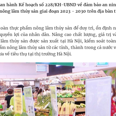
ban hành Kế hoạch số 228/KH-UBND về đảm bảo an nin
nông lâm thủy sản giai đoạn 2023 - 2030 trên địa bàn 
oàn quốc
g trưởng mới của Việt Nam
oàn thực phẩm nông lâm thủy sản để duy trì, ổn định 
uyền lợi của nhân dân. Nâng cao chất lượng, giá trị v
kỳ, khám sàng lọc cho người dân
âm thủy sản được sản xuất tại Hà Nội, kiểm soát toàn
ẩm nông lâm thủy sản từ các tỉnh, thành trong cả nước v
ông cực hiệu quả
về tiêu thụ tại thị trường Hà Nội.