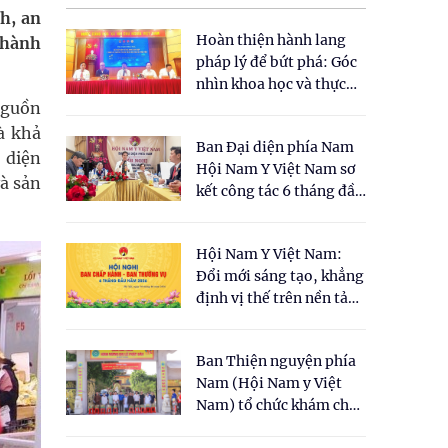
h, an
Hoàn thiện hành lang
thành
pháp lý để bứt phá: Góc
nhìn khoa học và thực
tiễn tại Tọa đàm " Đề
nguồn
xuất một số nội dung
à khả
Ban Đại diện phía Nam
cho Luật Y dược cổ
 diện
Hội Nam Y Việt Nam sơ
truyền Việt Nam"
à sản
kết công tác 6 tháng đầu
năm 2026
Hội Nam Y Việt Nam:
Đổi mới sáng tạo, khẳng
định vị thế trên nền tảng
y học cổ truyền và khoa
học hiện đại
Ban Thiện nguyện phía
Nam (Hội Nam y Việt
Nam) tổ chức khám chữa
bệnh y học cổ truyền và