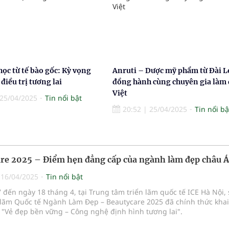
học từ tế bào gốc: Kỳ vọng
Anruti – Dược mỹ phẩm từ Đài L
điều trị tương lai
đồng hành cùng chuyên gia làm
Việt
25/04/2025
Tin nổi bật
20:52
|
25/04/2025
Tin nổi bậ
re 2025 – Điểm hẹn đẳng cấp của ngành làm đẹp châu Á
|
16/04/2025
Tin nổi bật
 đến ngày 18 tháng 4, tại Trung tâm triển lãm quốc tế ICE Hà Nội,
n lãm Quốc tế Ngành Làm Đẹp – Beautycare 2025 đã chính thức kha
 "Vẻ đẹp bền vững – Công nghệ định hình tương lai".