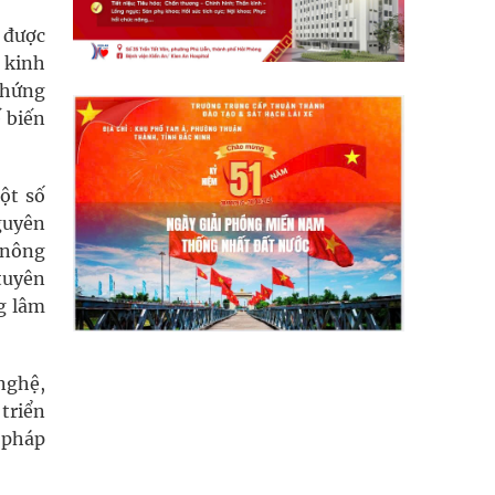
i được
 kinh
chứng
 biến
ột số
nguyên
 nông
tuyên
g lâm
nghệ,
 triển
 pháp