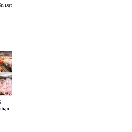
ến Đạt
6
 phạm