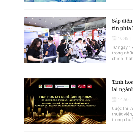
Sắp diễn
tín phía
16:48
Từ ngày 1
trong nhữn
chính thức
quan trọn
quốc tế đ
tóc, móng 
Tinh hoa
lai ngàn
14:50
Cuộc thi
T
thuật viên
trong chuỗ
ngành làm 
lưu tay n