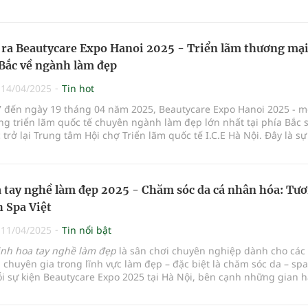
 ra Beautycare Expo Hanoi 2025 - Triển lãm thương mại
 Bắc về ngành làm đẹp
|
14/04/2025
Tin hot
7 đến ngày 19 tháng 04 năm 2025, Beautycare Expo Hanoi 2025 - m
g triển lãm quốc tế chuyên ngành làm đẹp lớn nhất tại phía Bắc 
 trở lại Trung tâm Hội chợ Triển lãm quốc tế I.C.E Hà Nội. Đây là sự
g nhằm xúc tiến thương mại, kết nối các doanh nghiệp trong nước
ang kinh doanh ở lĩnh vực mỹ phẩm, chăm sóc sắc đẹp, thẩm mỹ vi
và các công nghệ làm đẹp tiên tiến nhất.
 tay nghề làm đẹp 2025 - Chăm sóc da cá nhân hóa: Tư
h Spa Việt
|
11/04/2025
Tin nổi bật
inh hoa tay nghề làm đẹp
là sân chơi chuyên nghiệp dành cho các 
, chuyên gia trong lĩnh vực làm đẹp – đặc biệt là chăm sóc da – sp
i sự kiện Beautycare Expo 2025 tại Hà Nội, bên cạnh những gian 
đẹp chuẩn quốc tế, những buổi hội thảo chuyên sâu, thì cuộc thi 
ghề làm đẹp chuyên đề 'Đón đầu xu hướng chăm sóc da cá nhân hóa