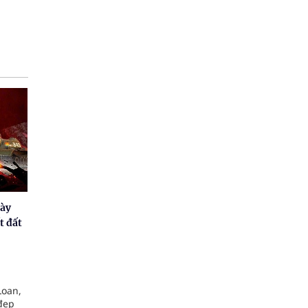
gày
t đất