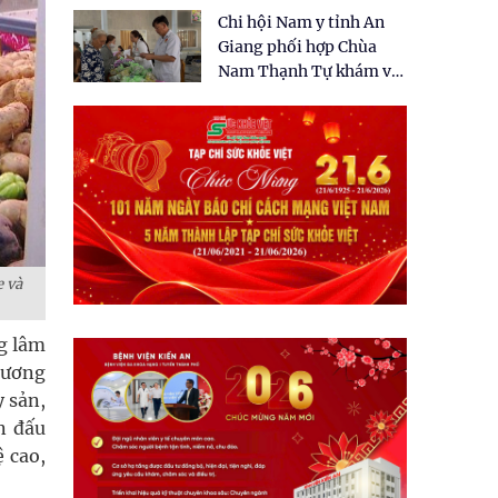
tặng quà cho 150 người
Chi hội Nam y tỉnh An
dân tại xã Tân Tập
Giang phối hợp Chùa
Nam Thạnh Tự khám và
cấp thuốc miễn phí cho
nhân dân
e và
g lâm
đương
y sản,
n đấu
 cao,