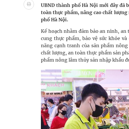
Quan Bằng Chứng Dược Lý Và Cơ Chế Phân Tử
UBND thành phố Hà Nội mới đây đã 
toàn thực phẩm, nâng cao chất lượng 
Xây dựng bản đồ mạng lưới cấp cứu ngoại viện t
phố Hà Nội.
"Nền kinh tế bạc" có thể trở thành động lực tăn
Kế hoạch nhằm đảm bảo an ninh, an t
cung thực phẩm, bảo vệ sức khỏe và q
Đắk Lắk: Đẩy nhanh tiến độ khám sức khỏe định 
năng cạnh tranh của sản phẩm nông l
chất lượng, an toàn thực phẩm sản ph
Tổng hợp những cách trị thâm body nách, bẹn, m
phẩm nông lâm thủy sản nhập khẩu đưa 