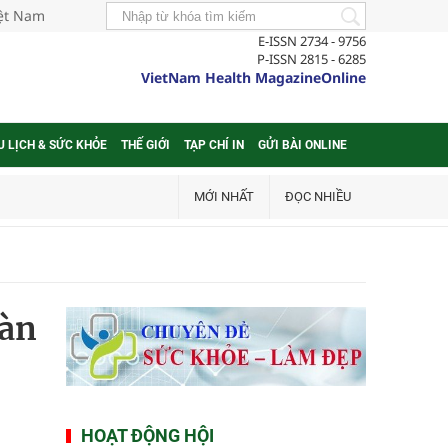
iệt Nam
E-ISSN 2734 - 9756
P-ISSN 2815 - 6285
VietNam Health MagazineOnline
U LỊCH & SỨC KHỎE
THẾ GIỚI
TẠP CHÍ IN
GỬI BÀI ONLINE
MỚI NHẤT
ĐỌC NHIỀU
bàn
HOẠT ĐỘNG HỘI