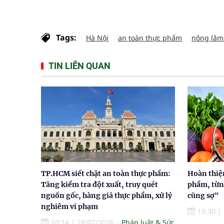
Tags:
Hà Nội
an toàn thực phẩm
nông lâm
TIN LIÊN QUAN
TP.HCM siết chặt an toàn thực phẩm:
Hoàn thiện
Tăng kiểm tra đột xuất, truy quét
phẩm, từng
nguồn gốc, hàng giả thực phẩm, xử lý
cũng sợ"
nghiêm vi phạm
15:30
|
10:14
|
28/07/2026
Pháp luật & Sức