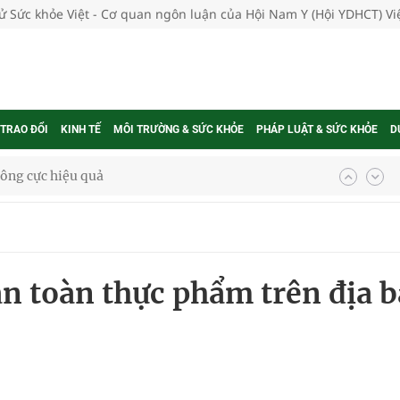
tử Sức khỏe Việt - Cơ quan ngôn luận của Hội Nam Y (Hội YDHCT) V
 TRAO ĐỔI
KINH TẾ
MÔI TRƯỜNG & SỨC KHỎE
PHÁP LUẬT & SỨC KHỎE
D
 chuyên gia
nghiệm thực tế
n toàn thực phẩm trên địa 
ngừa ung thư
 Máu Của Các Loài Nhân Sâm (Panax Spp.): Tổng