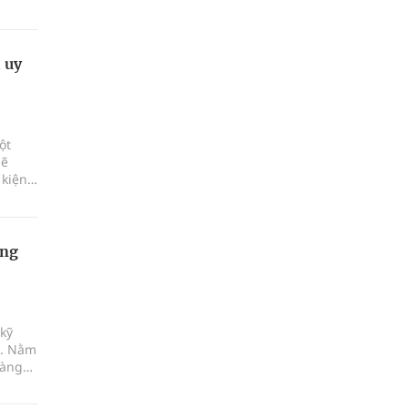
 uy
ột
sẽ
 kiện
 và
ện,
ơng
kỹ
a. Nằm
hàng
giao
'.