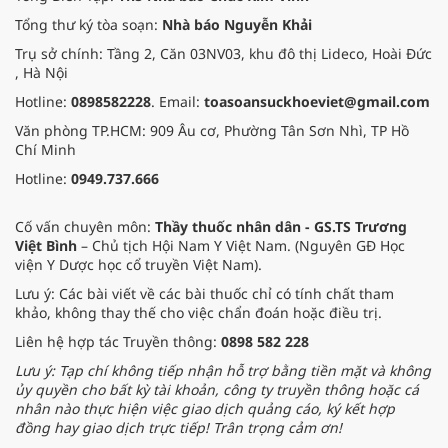
Tổng thư ký tòa soạn:
Nhà báo Nguyễn Khải
Trụ sở chính: Tầng 2, Căn 03NV03, khu đô thị Lideco, Hoài Đức
, Hà Nội
Hotline:
0898582228
. Email:
toasoansuckhoeviet@gmail.com
Văn phòng TP.HCM: 909 Âu cơ, Phường Tân Sơn Nhì, TP Hồ
Chí Minh
Hotline:
0949.737.666
Cố vấn chuyên môn:
Thầy thuốc nhân dân - GS.TS Trương
Việt Bình
– Chủ tịch Hội Nam Y Việt Nam. (Nguyên GĐ Học
viện Y Dược học cổ truyền Việt Nam).
Lưu ý: Các bài viết về các bài thuốc chỉ có tính chất tham
khảo, không thay thế cho việc chẩn đoán hoặc điều trị.
Liên hệ hợp tác Truyền thông:
0898 582 228
Lưu ý: Tạp chí không tiếp nhận hỗ trợ bằng tiền mặt và không
ủy quyền cho bất kỳ tài khoản, công ty truyền thông hoặc cá
nhân nào thực hiện việc giao dịch quảng cáo, ký kết hợp
đồng hay giao dịch trực tiếp! Trân trọng cảm ơn!