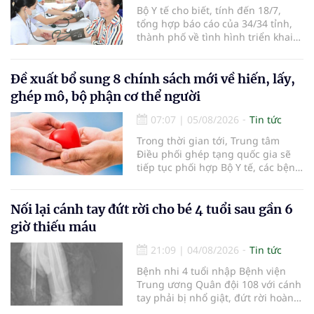
Bộ Y tế cho biết, tính đến 18/7,
tổng hợp báo cáo của 34/34 tỉnh,
thành phố về tình hình triển khai
khám sức khỏe định kỳ, khám sàng
lọc miễn phí cho người dân, ghi
nhận 32.286.360 người, chiếm gần
Đề xuất bổ sung 8 chính sách mới về hiến, lấy,
30% dân số cả nước đã được khám
ghép mô, bộ phận cơ thể người
sức khỏe định kỳ năm nay.
07:07
|
05/08/2026
Tin tức
Trong thời gian tới, Trung tâm
Điều phối ghép tạng quốc gia sẽ
tiếp tục phối hợp Bộ Y tế, các bệnh
viện và các cơ quan liên quan để
mở rộng mạng lưới điều phối, tăng
cường truyền thông, hoàn thiện
Nối lại cánh tay đứt rời cho bé 4 tuổi sau gần 6
quy trình chuyên môn và hệ thống
giờ thiếu máu
pháp luật để thúc đẩy lĩnh vực
hiến và ghép mô tạng.
21:09
|
04/08/2026
Tin tức
Bệnh nhi 4 tuổi nhập Bệnh viện
Trung ương Quân đội 108 với cánh
tay phải bị nhổ giật, đứt rời hoàn
toàn do tai nạn giao thông. Dù