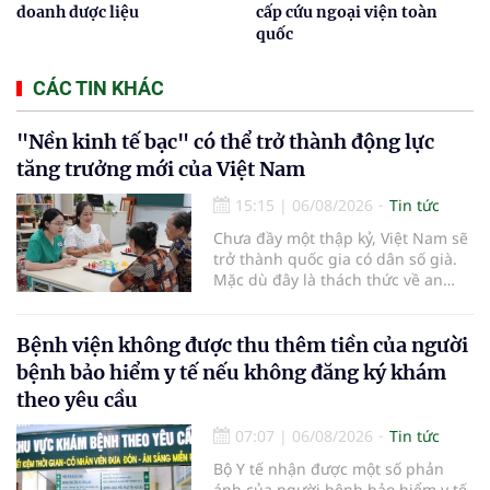
doanh dược liệu
cấp cứu ngoại viện toàn
quốc
CÁC TIN KHÁC
"Nền kinh tế bạc" có thể trở thành động lực
tăng trưởng mới của Việt Nam
15:15
|
06/08/2026
Tin tức
Chưa đầy một thập kỷ, Việt Nam sẽ
trở thành quốc gia có dân số già.
Mặc dù đây là thách thức về an
sinh xã hội, tuy nhiên cũng mở ra
"nền kinh tế bạc", lĩnh vực dự báo
có giá trị hàng tỷ USD.
Bệnh viện không được thu thêm tiền của người
bệnh bảo hiểm y tế nếu không đăng ký khám
theo yêu cầu
07:07
|
06/08/2026
Tin tức
Bộ Y tế nhận được một số phản
ánh của người bệnh bảo hiểm y tế