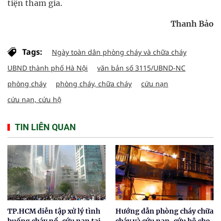
tiện tham gia.
Thanh Bảo
Tags:
Ngày toàn dân phòng cháy và chữa cháy
UBND thành phố Hà Nội
văn bản số 3115/UBND-NC
phòng cháy
phòng cháy, chữa cháy
cứu nạn
cứu nạn, cứu hộ
TIN LIÊN QUAN
TP.HCM diễn tập xử lý tình
Hướng dẫn phòng cháy chữa
huống cháy nổ, cứu nạn tại
cháy và cứu nạn, cứu hộ cho