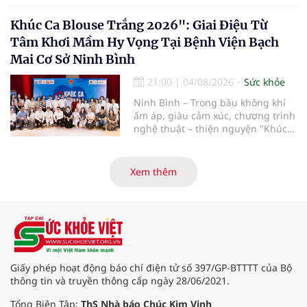
mạch máu, thần kinh bị tổn
thương nặng và thời gian thiếu
Khúc Ca Blouse Trắng 2026": Giai Điệu Từ
máu kéo dài, các bác sĩ đã tái lập
Tâm Khơi Mầm Hy Vọng Tại Bệnh Viện Bạch
tuần hoàn thành công sau ca vi
Mai Cơ Sở Ninh Bình
phẫu kéo dài 3 giờ.
21:00
|
04/08/2026
Sức khỏe
Ninh Bình – Trong bầu không khí
ấm áp, giàu cảm xúc, chương trình
nghệ thuật – thiện nguyện "Khúc
ca Blouse trắng" đã chính thức
khởi động hành trình năm 2026 với
điểm dừng chân đầu tiên tại Bệnh
Xem thêm
viện Bạch Mai cơ sở Ninh Bình.
Giấy phép hoạt động báo chí điện tử số 397/GP-BTTTT của Bộ
thông tin và truyền thông cấp ngày 28/06/2021.
Tổng Biên Tập:
ThS Nhà báo Chúc Kim Vinh