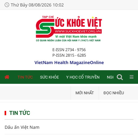
Thứ Bảy 08/08/2026 10:02
E-ISSN 2734 - 9756
P-ISSN 2815 - 6285
VietNam Health MagazineOnline
NLINE
TIN TỨC
SỨC KHỎE
Y HỌC CỔ TRUYỀN
NGHIÊN CỨU TRA
MỚI NHẤT
ĐỌC NHIỀU
TIN TỨC
Dấu ấn Việt Nam