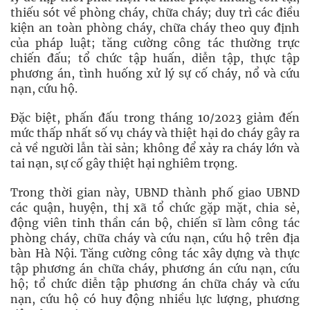
thiếu sót về phòng cháy, chữa cháy; duy trì các điều
kiện an toàn phòng cháy, chữa cháy theo quy định
của pháp luật; tăng cường công tác thường trực
chiến đấu; tổ chức tập huấn, diễn tập, thực tập
phương án, tình huống xử lý sự cố cháy, nổ và cứu
nạn, cứu hộ.
Đặc biệt, phấn đấu trong tháng 10/2023 giảm đến
mức thấp nhất số vụ cháy và thiệt hại do cháy gây ra
cả về người lẫn tài sản; không để xảy ra cháy lớn và
tai nạn, sự cố gây thiệt hại nghiêm trọng.
Trong thời gian này, UBND thành phố giao UBND
các quận, huyện, thị xã tổ chức gặp mặt, chia sẻ,
động viên tinh thần cán bộ, chiến sĩ làm công tác
phòng cháy, chữa cháy và cứu nạn, cứu hộ trên địa
bàn Hà Nội. Tăng cường công tác xây dựng và thực
tập phương án chữa cháy, phương án cứu nạn, cứu
hộ; tổ chức diễn tập phương án chữa cháy và cứu
nạn, cứu hộ có huy động nhiều lực lượng, phương