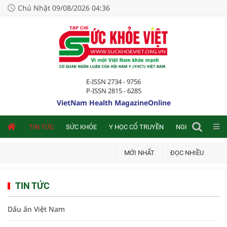
Chủ Nhật 09/08/2026 04:36
E-ISSN 2734 - 9756
P-ISSN 2815 - 6285
VietNam Health MagazineOnline
NLINE
TIN TỨC
SỨC KHỎE
Y HỌC CỔ TRUYỀN
NGHIÊN CỨU TRA
MỚI NHẤT
ĐỌC NHIỀU
TIN TỨC
Dấu ấn Việt Nam