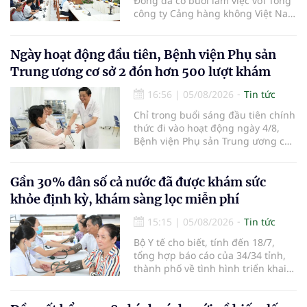
Đồng đã có buổi làm việc với Tổng
công ty Cảng hàng không Việt Nam
(ACV) và các hãng hàng không để
triển khai công tác xúc tiến và hợp
tác giữa tỉnh Lâm Đồng và ACV
Ngày hoạt động đầu tiên, Bệnh viện Phụ sản
trong việc phục hồi hoạt động
Trung ương cơ sở 2 đón hơn 500 lượt khám
hàng không, thúc đẩy mở mới các
đường bay nội địa và quốc tế.
16:56
|
05/08/2026
Tin tức
Chỉ trong buổi sáng đầu tiên chính
thức đi vào hoạt động ngày 4/8,
Bệnh viện Phụ sản Trung ương cơ
sở 2 đã tiếp đón hơn 500 lượt
người đến khám, điều trị và đón
em bé đầu tiên chào đời.
Gần 30% dân số cả nước đã được khám sức
khỏe định kỳ, khám sàng lọc miễn phí
15:15
|
05/08/2026
Tin tức
Bộ Y tế cho biết, tính đến 18/7,
tổng hợp báo cáo của 34/34 tỉnh,
thành phố về tình hình triển khai
khám sức khỏe định kỳ, khám sàng
lọc miễn phí cho người dân, ghi