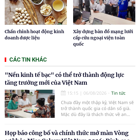
Chấn chỉnh hoạt động kinh
Xây dựng bản đồ mạng lưới
doanh dược liệu
cấp cứu ngoại viện toàn
quốc
CÁC TIN KHÁC
"Nền kinh tế bạc" có thể trở thành động lực
tăng trưởng mới của Việt Nam
15:15
|
06/08/2026
Tin tức
Chưa đầy một thập kỷ, Việt Nam sẽ
trở thành quốc gia có dân số già.
Mặc dù đây là thách thức về an
sinh xã hội, tuy nhiên cũng mở ra
"nền kinh tế bạc", lĩnh vực dự báo
có giá trị hàng tỷ USD.
Họp báo công bố và chính thức mở màn Vòng