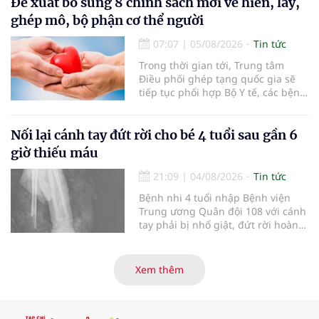
nhận 32.286.360 người, chiếm gần
Đề xuất bổ sung 8 chính sách mới về hiến, lấy,
30% dân số cả nước đã được khám
ghép mô, bộ phận cơ thể người
sức khỏe định kỳ năm nay.
07:07
|
05/08/2026
Tin tức
Trong thời gian tới, Trung tâm
Điều phối ghép tạng quốc gia sẽ
tiếp tục phối hợp Bộ Y tế, các bệnh
viện và các cơ quan liên quan để
mở rộng mạng lưới điều phối, tăng
cường truyền thông, hoàn thiện
Nối lại cánh tay đứt rời cho bé 4 tuổi sau gần 6
quy trình chuyên môn và hệ thống
giờ thiếu máu
pháp luật để thúc đẩy lĩnh vực
hiến và ghép mô tạng.
21:09
|
04/08/2026
Tin tức
Bệnh nhi 4 tuổi nhập Bệnh viện
Trung ương Quân đội 108 với cánh
tay phải bị nhổ giật, đứt rời hoàn
toàn do tai nạn giao thông. Dù
mạch máu, thần kinh bị tổn
thương nặng và thời gian thiếu
Xem thêm
máu kéo dài, các bác sĩ đã tái lập
tuần hoàn thành công sau ca vi
phẫu kéo dài 3 giờ.