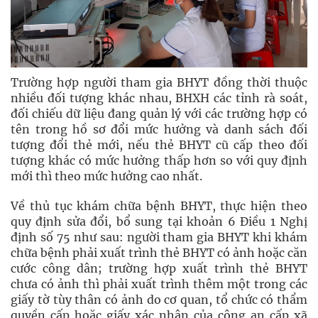
Trường hợp người tham gia BHYT đồng thời thuộc
nhiều đối tượng khác nhau, BHXH các tỉnh rà soát,
đối chiếu dữ liệu đang quản lý với các trường hợp có
tên trong hồ sơ đổi mức hưởng và danh sách đối
tượng đổi thẻ mới, nếu thẻ BHYT cũ cấp theo đối
tượng khác có mức hưởng thấp hơn so với quy định
mới thì theo mức hưởng cao nhất.
Về thủ tục khám chữa bệnh BHYT, thực hiện theo
quy định sửa đổi, bổ sung tại khoản 6 Điều 1 Nghị
định số 75 như sau: người tham gia BHYT khi khám
chữa bệnh phải xuất trình thẻ BHYT có ảnh hoặc căn
cước công dân; trường hợp xuất trình thẻ BHYT
chưa có ảnh thì phải xuất trình thêm một trong các
giấy tờ tùy thân có ảnh do cơ quan, tổ chức có thẩm
quyền cấp hoặc giấy xác nhận của công an cấp xã