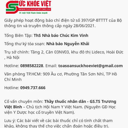
Giấy phép hoạt động báo chí điện tử số 397/GP-BTTTT của Bộ
thông tin và truyền thông cấp ngày 28/06/2021.
Tổng Biên Tập:
ThS Nhà báo Chúc Kim Vinh
Tổng thư ký tòa soạn:
Nhà báo Nguyễn Khải
Trụ sở chính: Tầng 2, Căn 03NV03, khu đô thị Lideco, Hoài Đức
, Hà Nội
Hotline:
0898582228
. Email:
toasoansuckhoeviet@gmail.com
Văn phòng TP.HCM: 909 Âu cơ, Phường Tân Sơn Nhì, TP Hồ
Chí Minh
Hotline:
0949.737.666
Cố vấn chuyên môn:
Thầy thuốc nhân dân - GS.TS Trương
Việt Bình
– Chủ tịch Hội Nam Y Việt Nam. (Nguyên GĐ Học
viện Y Dược học cổ truyền Việt Nam).
Lưu ý: Các bài viết về các bài thuốc chỉ có tính chất tham
khảo, không thay thế cho việc chẩn đoán hoặc điều trị.