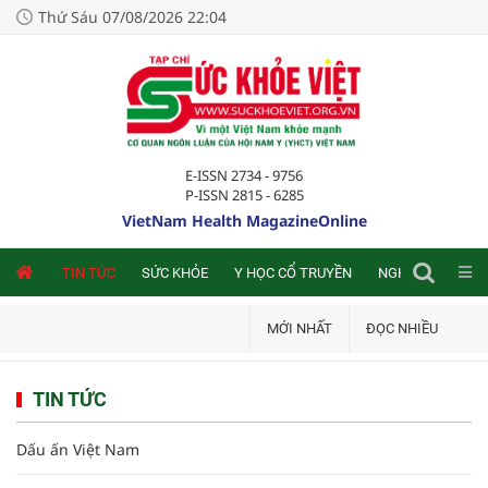
Thứ Sáu 07/08/2026 22:04
E-ISSN 2734 - 9756
P-ISSN 2815 - 6285
VietNam Health MagazineOnline
NLINE
TIN TỨC
SỨC KHỎE
Y HỌC CỔ TRUYỀN
NGHIÊN CỨU TRA
MỚI NHẤT
ĐỌC NHIỀU
TIN TỨC
Dấu ấn Việt Nam