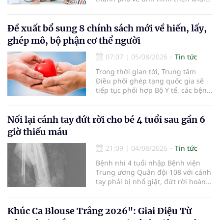
khám sức khỏe định kỳ, khám sàng
lọc miễn phí cho người dân, ghi
nhận 32.286.360 người, chiếm gần
Đề xuất bổ sung 8 chính sách mới về hiến, lấy,
30% dân số cả nước đã được khám
ghép mô, bộ phận cơ thể người
sức khỏe định kỳ năm nay.
07:07
|
05/08/2026
Tin tức
Trong thời gian tới, Trung tâm
Điều phối ghép tạng quốc gia sẽ
tiếp tục phối hợp Bộ Y tế, các bệnh
viện và các cơ quan liên quan để
mở rộng mạng lưới điều phối, tăng
cường truyền thông, hoàn thiện
Nối lại cánh tay đứt rời cho bé 4 tuổi sau gần 6
quy trình chuyên môn và hệ thống
giờ thiếu máu
pháp luật để thúc đẩy lĩnh vực
hiến và ghép mô tạng.
21:09
|
04/08/2026
Tin tức
Bệnh nhi 4 tuổi nhập Bệnh viện
Trung ương Quân đội 108 với cánh
tay phải bị nhổ giật, đứt rời hoàn
toàn do tai nạn giao thông. Dù
mạch máu, thần kinh bị tổn
thương nặng và thời gian thiếu
Khúc Ca Blouse Trắng 2026": Giai Điệu Từ
máu kéo dài, các bác sĩ đã tái lập