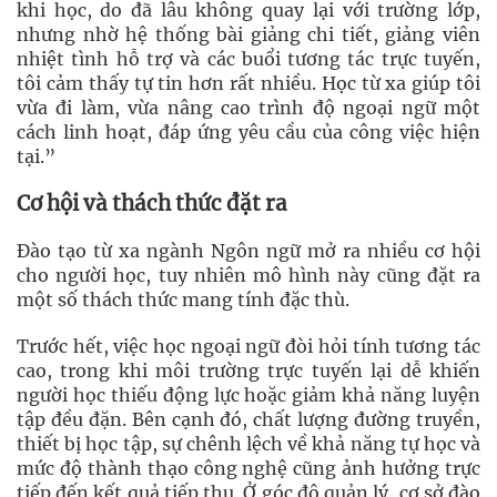
khi học, do đã lâu không quay lại với trường lớp,
nhưng nhờ hệ thống bài giảng chi tiết, giảng viên
nhiệt tình hỗ trợ và các buổi tương tác trực tuyến,
tôi cảm thấy tự tin hơn rất nhiều. Học từ xa giúp tôi
vừa đi làm, vừa nâng cao trình độ ngoại ngữ một
cách linh hoạt, đáp ứng yêu cầu của công việc hiện
tại.”
Cơ hội và thách thức đặt ra
Đào tạo từ xa ngành Ngôn ngữ mở ra nhiều cơ hội
cho người học, tuy nhiên mô hình này cũng đặt ra
một số thách thức mang tính đặc thù.
Trước hết, việc học ngoại ngữ đòi hỏi tính tương tác
cao, trong khi môi trường trực tuyến lại dễ khiến
người học thiếu động lực hoặc giảm khả năng luyện
tập đều đặn. Bên cạnh đó, chất lượng đường truyền,
thiết bị học tập, sự chênh lệch về khả năng tự học và
mức độ thành thạo công nghệ cũng ảnh hưởng trực
tiếp đến kết quả tiếp thu. Ở góc độ quản lý, cơ sở đào