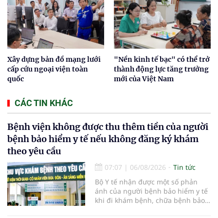
Xây dựng bản đồ mạng lưới
"Nền kinh tế bạc" có thể trở
cấp cứu ngoại viện toàn
thành động lực tăng trưởng
quốc
mới của Việt Nam
CÁC TIN KHÁC
Bệnh viện không được thu thêm tiền của người
bệnh bảo hiểm y tế nếu không đăng ký khám
theo yêu cầu
07:07
|
06/08/2026
Tin tức
Bộ Y tế nhận được một số phản
ánh của người bệnh bảo hiểm y tế
khi đi khám bệnh, chữa bệnh bảo
hiểm y tế đúng trình tự, thủ tục