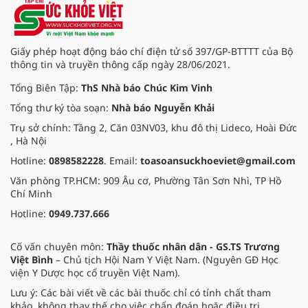
ngày 1/8 tại Bệnh viện Đại học
quốc tế Hồng Bàng.
Giấy phép hoạt động báo chí điện tử số 397/GP-BTTTT của Bộ
thông tin và truyền thông cấp ngày 28/06/2021.
Tổng Biên Tập:
ThS Nhà báo Chúc Kim Vinh
Tổng thư ký tòa soạn:
Nhà báo Nguyễn Khải
Trụ sở chính: Tầng 2, Căn 03NV03, khu đô thị Lideco, Hoài Đức
, Hà Nội
Hotline:
0898582228
. Email:
toasoansuckhoeviet@gmail.com
Văn phòng TP.HCM: 909 Âu cơ, Phường Tân Sơn Nhì, TP Hồ
Chí Minh
Hotline:
0949.737.666
Cố vấn chuyên môn:
Thầy thuốc nhân dân - GS.TS Trương
Việt Bình
– Chủ tịch Hội Nam Y Việt Nam. (Nguyên GĐ Học
viện Y Dược học cổ truyền Việt Nam).
Lưu ý: Các bài viết về các bài thuốc chỉ có tính chất tham
khảo, không thay thế cho việc chẩn đoán hoặc điều trị.