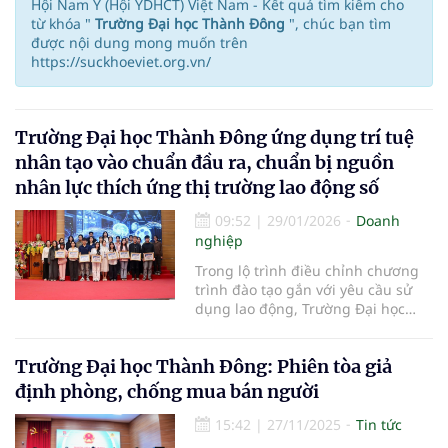
Hội Nam Y (Hội YDHCT) Việt Nam - Kết quả tìm kiếm cho
từ khóa "
Trường Đại học Thành Đông
", chúc bạn tìm
được nội dung mong muốn trên
https://suckhoeviet.org.vn/
Trường Đại học Thành Đông ứng dụng trí tuệ
nhân tạo vào chuẩn đầu ra, chuẩn bị nguồn
nhân lực thích ứng thị trường lao động số
09:52
|
29/01/2026
Doanh
nghiệp
Trong lộ trình điều chỉnh chương
trình đào tạo gắn với yêu cầu sử
dụng lao động, Trường Đại học
Thành Đông bổ sung nội dung về
trí tuệ nhân tạo như một kỹ năng
Trường Đại học Thành Đông: Phiên tòa giả
hỗ trợ cho sinh viên ở nhiều nhóm
ngành. Việc đưa Gen AI vào chuẩn
định phòng, chống mua bán người
đầu ra được triển khai trên cơ sở
phân tích nhu cầu tuyển dụng và
15:42
|
27/11/2025
Tin tức
khả năng ứng dụng thực tế trong