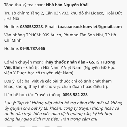
Tổng thư ký tòa soạn:
Nhà báo Nguyễn Khải
Trụ sở chính: Tầng 2, Căn 03NV03, khu đô thị Lideco, Hoài Đức
, Hà Nội
Hotline:
0898582228
. Email:
toasoansuckhoeviet@gmail.com
Văn phòng TP.HCM: 909 Âu cơ, Phường Tân Sơn Nhì, TP Hồ
Chí Minh
Hotline:
0949.737.666
Cố vấn chuyên môn:
Thầy thuốc nhân dân - GS.TS Trương
Việt Bình
– Chủ tịch Hội Nam Y Việt Nam. (Nguyên GĐ Học
viện Y Dược học cổ truyền Việt Nam).
Lưu ý: Các bài viết về các bài thuốc chỉ có tính chất tham
khảo, không thay thế cho việc chẩn đoán hoặc điều trị.
Liên hệ hợp tác Truyền thông:
0898 582 228
Lưu ý: Tạp chí không tiếp nhận hỗ trợ bằng tiền mặt và không
ủy quyền cho bất kỳ tài khoản, công ty truyền thông hoặc cá
nhân nào thực hiện việc giao dịch quảng cáo, ký kết hợp
đồng hay giao dịch trực tiếp! Trân trọng cảm ơn!