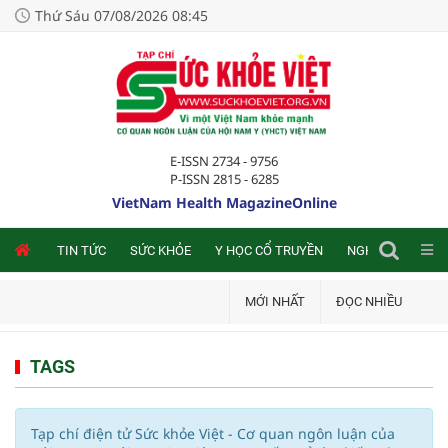
Thứ Sáu 07/08/2026 08:45
E-ISSN 2734 - 9756
P-ISSN 2815 - 6285
VietNam Health MagazineOnline
NLINE
TIN TỨC
SỨC KHỎE
Y HỌC CỔ TRUYỀN
NGHIÊN CỨU TRA
MỚI NHẤT
ĐỌC NHIỀU
TAGS
Tạp chí điện tử Sức khỏe Việt - Cơ quan ngôn luận của