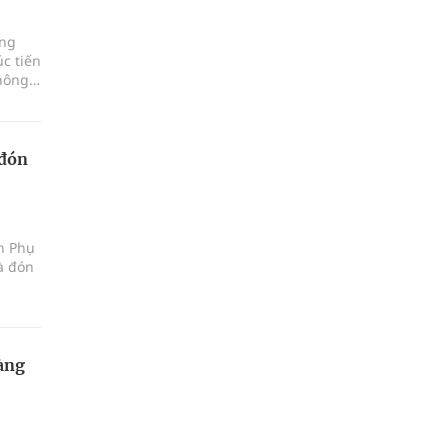
ảng
c tiến
hông,
 đón
ện Phụ
à đón
àng