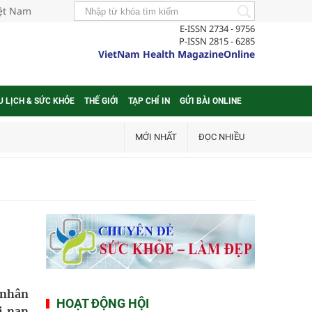
iệt Nam
E-ISSN 2734 - 9756
P-ISSN 2815 - 6285
VietNam Health MagazineOnline
U LỊCH & SỨC KHỎE
THẾ GIỚI
TẠP CHÍ IN
GỬI BÀI ONLINE
MỚI NHẤT
ĐỌC NHIỀU
 nhân
HOẠT ĐỘNG HỘI
i nạn