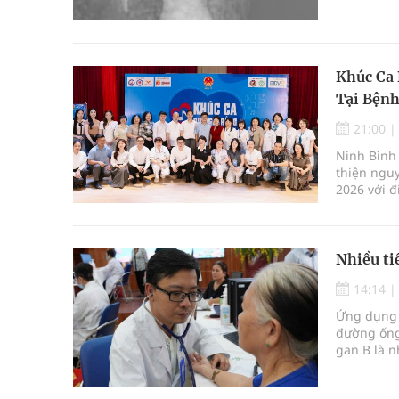
công sau c
Khúc Ca 
Tại Bệnh
21:00
Ninh Bình 
thiện ngu
2026 với đ
Nhiều ti
14:14
Ứng dụng t
đường ống
gan B là n
chẩn đoán 
Đại học q