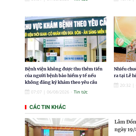
Bệnh viện không được thu thêm tiền
Nhiều chu
của người bệnh bảo hiểm y tế nếu
ra tại Lễ 
không đăng ký khám theo yêu cầu
20:32
|
07:07
|
06/08/2026
Tin tức
CÁC TIN KHÁC
Lâm Đồng
ngày 19/