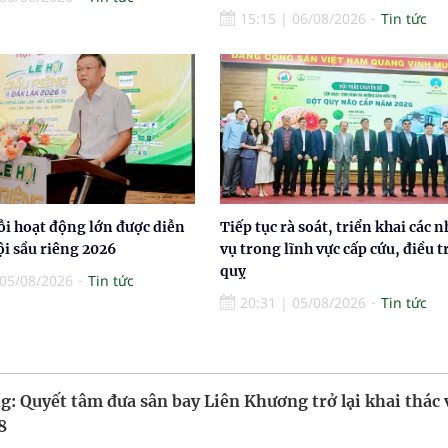
15:15
|
06/08/2026
Tin tức
ỗi hoạt động lớn được diễn
Tiếp tục rà soát, triển khai các 
hội sầu riêng 2026
vụ trong lĩnh vực cấp cứu, điều t
quỵ
05/08/2026
Tin tức
20:31
|
05/08/2026
Tin tức
: Quyết tâm đưa sân bay Liên Khương trở lại khai thác 
8