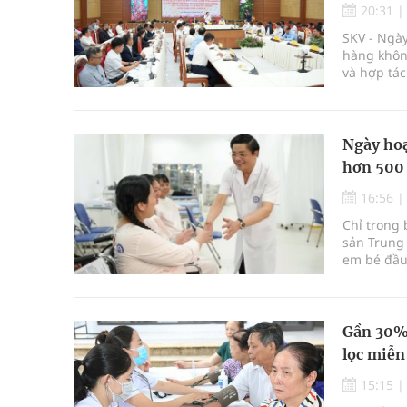
20:31
SKV - Ngày
hàng không
và hợp tác
thúc đẩy m
Ngày hoạ
hơn 500
16:56
Chỉ trong 
sản Trung 
em bé đầu 
Gần 30% 
lọc miễn
15:15