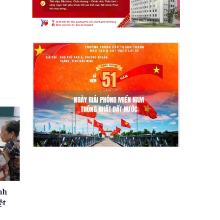
nh
ệt