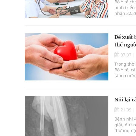
Bộ Y tế ch
hình triển
nhận 32.2
định kỳ n
Đề xuất 
thể ngườ
07:07
Trong thời
Bộ Y tế, c
tăng cườn
để thúc đẩ
Nối lại c
21:09
Bệnh nhi 4
giật, đứt 
thương nặn