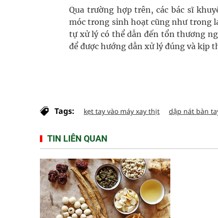
Qua trường hợp trên, các bác sĩ khuy
móc trong sinh hoạt cũng như trong l
tự xử lý có thể dẫn đến tổn thương n
để được hướng dẫn xử lý đúng và kịp t
Tags:
kẹt tay vào máy xay thịt
dập nát bàn ta
TIN LIÊN QUAN