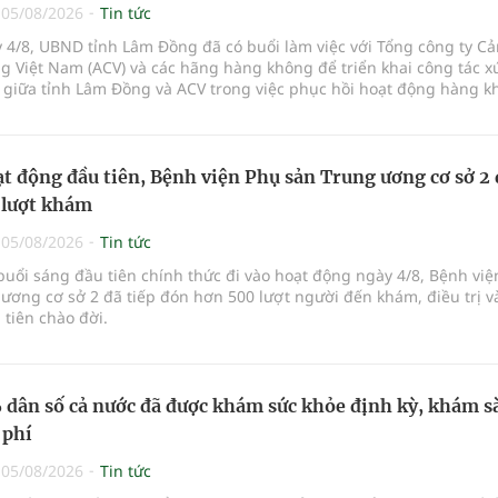
|
05/08/2026
Tin tức
 4/8, UBND tỉnh Lâm Đồng đã có buổi làm việc với Tổng công ty C
 Việt Nam (ACV) và các hãng hàng không để triển khai công tác xú
 giữa tỉnh Lâm Đồng và ACV trong việc phục hồi hoạt động hàng k
ở mới các đường bay nội địa và quốc tế.
t động đầu tiên, Bệnh viện Phụ sản Trung ương cơ sở 2
 lượt khám
|
05/08/2026
Tin tức
buổi sáng đầu tiên chính thức đi vào hoạt động ngày 4/8, Bệnh vi
ương cơ sở 2 đã tiếp đón hơn 500 lượt người đến khám, điều trị v
tiên chào đời.
dân số cả nước đã được khám sức khỏe định kỳ, khám s
 phí
|
05/08/2026
Tin tức