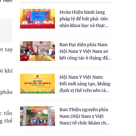
Hoàn thiện hành lang
pháp lý để bứt phá: Góc
nhìn khoa học và thực
tiễn tại Tọa đàm " Đề
xuất một số nội dung
Ban Đại diện phía Nam
cho Luật Y dược cổ
t tay
Hội Nam Y Việt Nam sơ
truyền Việt Nam"
kết công tác 6 tháng đầu
năm 2026
i khí
Hội Nam Y Việt Nam:
Đổi mới sáng tạo, khẳng
định vị thế trên nền tảng
 phẫu
y học cổ truyền và khoa
học hiện đại
Ban Thiện nguyện phía
c tổn
Nam (Hội Nam y Việt
g thể
Nam) tổ chức khám chữa
bệnh y học cổ truyền và