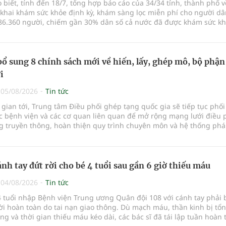
o biết, tính đến 18/7, tổng hợp báo cáo của 34/34 tỉnh, thành phố v
 khai khám sức khỏe định kỳ, khám sàng lọc miễn phí cho người dâ
86.360 người, chiếm gần 30% dân số cả nước đã được khám sức k
ăm nay.
bổ sung 8 chính sách mới về hiến, lấy, ghép mô, bộ phận
i
|
05/08/2026
Tin tức
 gian tới, Trung tâm Điều phối ghép tạng quốc gia sẽ tiếp tục phố
ác bệnh viện và các cơ quan liên quan để mở rộng mạng lưới điều 
g truyền thông, hoàn thiện quy trình chuyên môn và hệ thống phá
y lĩnh vực hiến và ghép mô tạng.
ánh tay đứt rời cho bé 4 tuổi sau gần 6 giờ thiếu máu
|
04/08/2026
Tin tức
 tuổi nhập Bệnh viện Trung ương Quân đội 108 với cánh tay phải 
rời hoàn toàn do tai nạn giao thông. Dù mạch máu, thần kinh bị tổn
g và thời gian thiếu máu kéo dài, các bác sĩ đã tái lập tuần hoàn