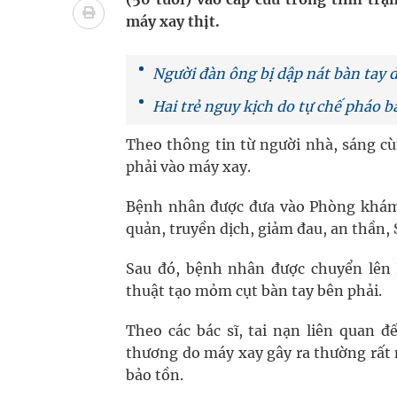
bảo vệ sức khỏe Nhân dân
máy xay thịt.
Không chỉ cắt tóc, Đông Tây Barbershop dành ng
Người đàn ông bị dập nát bàn tay d
Bệnh viện không được thu thêm tiền của người b
Hai trẻ nguy kịch do tự chế pháo b
cầu
Theo thông tin từ người nhà, sáng cù
phải vào máy xay.
Ung thư thận: Nguy hiểm vì tiến triển quá âm th
Bệnh nhân được đưa vào Phòng khám
Vương Thành Công: Khi việc học bắt đầu từ trải 
quản, truyền dịch, giảm đau, an thần, 
Sau đó, bệnh nhân được chuyển lên
thuật tạo mỏm cụt bàn tay bên phải.
Theo các bác sĩ, tai nạn liên quan 
thương do máy xay gây ra thường rất 
bảo tồn.