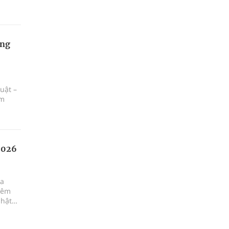
ọng
uật –
ăm
 2026
ua
iêm
nhật
h viện