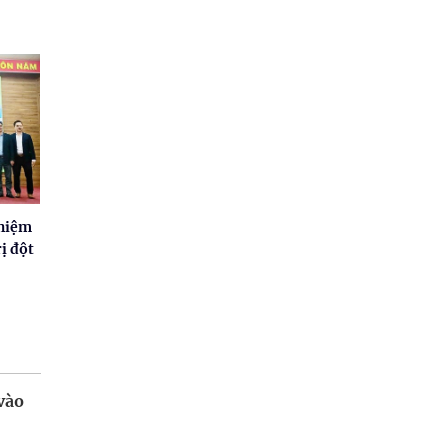
nhiệm
rị đột
vào