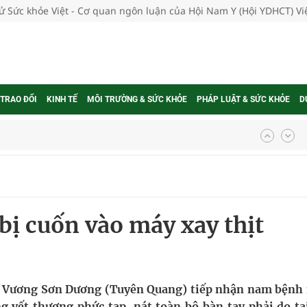
tử Sức khỏe Việt - Cơ quan ngôn luận của Hội Nam Y (Hội YDHCT) V
 TRAO ĐỔI
KINH TẾ
MÔI TRƯỜNG & SỨC KHỎE
PHÁP LUẬT & SỨC KHỎE
D
ngừa ung thư
 Máu Của Các Loài Nhân Sâm (Panax Spp.): Tổng
bị cuốn vào máy xay thịt
oàn quốc
g trưởng mới của Việt Nam
phương hai cấp trong quản lý hoạt động nha khoa,
 Vương Sơn Dương (Tuyên Quang) tiếp nhận nam bệnh
ng vết thương phức tạp, nát toàn bộ bàn tay phải do ta