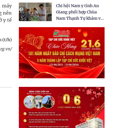
tặng quà cho 150 người
ị máy
Chi hội Nam y tỉnh An
dân tại xã Tân Tập
Giang phối hợp Chùa
g nên
Nam Thạnh Tự khám và
 y tế
cấp thuốc miễn phí cho
nhân dân
 (t/h)
rg.vn/