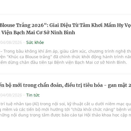
a vi phẫu kéo dài 3 giờ.
Blouse Trắng 2026": Giai Điệu Từ Tâm Khơi Mầm Hy V
 Viện Bạch Mai Cơ Sở Ninh Bình
|
04/08/2026
Sức khỏe
– Trong bầu không khí ấm áp, giàu cảm xúc, chương trình nghệ th
yện "Khúc ca Blouse trắng" đã chính thức khởi động hành trình n
iểm dừng chân đầu tiên tại Bệnh viện Bạch Mai cơ sở Ninh Bình.
ến bộ mới trong chẩn đoán, điều trị tiêu hóa - gan mật
|
04/08/2026
Tin tức
rí tuệ nhân tạo (AI) trong nội soi, kỹ thuật cắt u dưới niêm mạc q
 mềm và các tiến bộ mới hướng tới "chữa khỏi chức năng" bệnh v
hững nội dung trọng tâm được báo cáo tại Hội thảo khoa học cập 
và điều trị bệnh lý tiêu hóa - gan mật vừa diễn ra ngày 1/8 tại Bện
uốc tế Hồng Bàng.