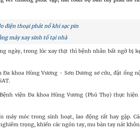
uồn lực cho môi trường và cộng đồng
o điện thoại phát nổ khi sạc pin
ệnh bảo hiểm y tế nếu không đăng ký khám theo yêu
ằng máy xay sinh tố tại nhà
ng ngày, trong lúc xay thịt thì bệnh nhân bất ngờ bị kẹ
ầm
 Đa khoa Hùng Vương - Sơn Dương sơ cứu, đặt ống nộ
nghiệm thực tế
SAT.
 Bệnh viện Đa khoa Hùng Vương (Phú Thọ) thực hiện
đến máy móc trong sinh hoạt, lao động rất hay gặp. Cá
nghiêm trọng, khiến các ngón tay, mu bàn tay nát khôn