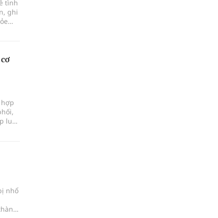
ề tình
n, ghi
hỏe
 cơ
i hợp
phối,
p luật
bị nhổ
 thành