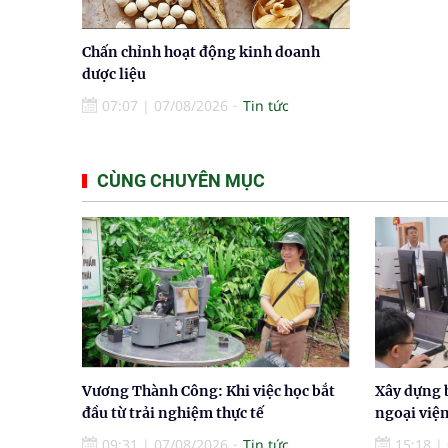
Chấn chỉnh hoạt động kinh doanh
dược liệu
07:07
|
07/08/2026
Tin tức
CÙNG CHUYÊN MỤC
Vương Thành Công: Khi việc học bắt
Xây dựng 
đầu từ trải nghiệm thực tế
ngoại việ
09:31
|
07/08/2026
Tin tức
15:18
|