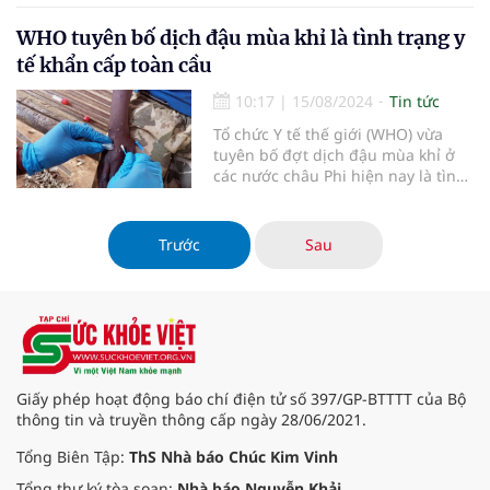
WHO tuyên bố dịch đậu mùa khỉ là tình trạng y
tế khẩn cấp toàn cầu
10:17
|
15/08/2024
Tin tức
Tổ chức Y tế thế giới (WHO) vừa
tuyên bố đợt dịch đậu mùa khỉ ở
các nước châu Phi hiện nay là tình
trạng khẩn cấp về sức khỏe cộng
đồng (PHEIC).
Trước
Sau
Giấy phép hoạt động báo chí điện tử số 397/GP-BTTTT của Bộ
thông tin và truyền thông cấp ngày 28/06/2021.
Tổng Biên Tập:
ThS Nhà báo Chúc Kim Vinh
Tổng thư ký tòa soạn:
Nhà báo Nguyễn Khải