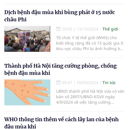
(mpox) của Bavarian Nordic cho
thanh thiếu niên từ 12 đến 17 tuổi.
Dịch bệnh đậu mùa khỉ bùng phát ở 15 nước
châu Phi
20:50
|
13/10/2024
Thế giới
Tổ chức Y tế thế giới (WHO) cho
biết tổng cộng đã có 15 quốc gia ở
khu vực châu Phi bị ảnh hưởng bởi
đợt bùng phát dịch bệnh đậu mùa
khỉ (mpox) trong năm 2024.
Thành phố Hà Nội tăng cường phòng, chống
bệnh đậu mùa khỉ
09:47
|
05/09/2024
Tin tức
UBND thành phố Hà Nội vừa có văn
bản số 2897/UBND-KGVX ngày
4/9/2024 về việc tăng cường
phòng, chống bệnh đậu mùa khỉ.
WHO thông tin thêm về cách lây lan của bệnh
đậu mùa khỉ