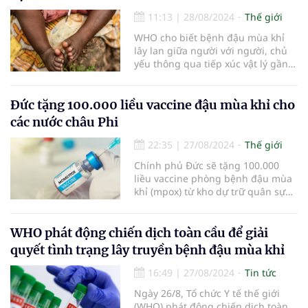
11:13
|
28/08/2024
Thế giới
WHO cho biết bệnh đậu mùa khỉ
lây lan giữa người với người, chủ
yếu thông qua tiếp xúc vật lý gần
gũi với người bị nhiễm virus.
Đức tặng 100.000 liều vaccine đậu mùa khỉ cho
các nước châu Phi
22:35
|
27/08/2024
Thế giới
Chính phủ Đức sẽ tặng 100.000
liều vaccine phòng bệnh đậu mùa
khỉ (mpox) từ kho dự trữ quân sự
để hỗ trợ các nước châu Phi khống
chế sự bùng phát dịch bệnh này.
WHO phát động chiến dịch toàn cầu để giải
quyết tình trạng lây truyền bệnh đậu mùa khỉ
16:49
|
27/08/2024
Tin tức
Ngày 26/8, Tổ chức Y tế thế giới
(WHO) phát động chiến dịch toàn