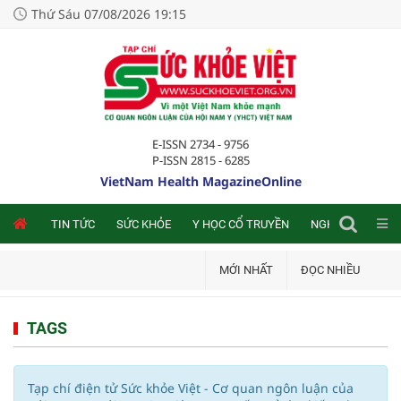
Thứ Sáu 07/08/2026 19:15
E-ISSN 2734 - 9756
P-ISSN 2815 - 6285
VietNam Health MagazineOnline
NLINE
TIN TỨC
SỨC KHỎE
Y HỌC CỔ TRUYỀN
NGHIÊN CỨU TRA
MỚI NHẤT
ĐỌC NHIỀU
TAGS
Tạp chí điện tử Sức khỏe Việt - Cơ quan ngôn luận của