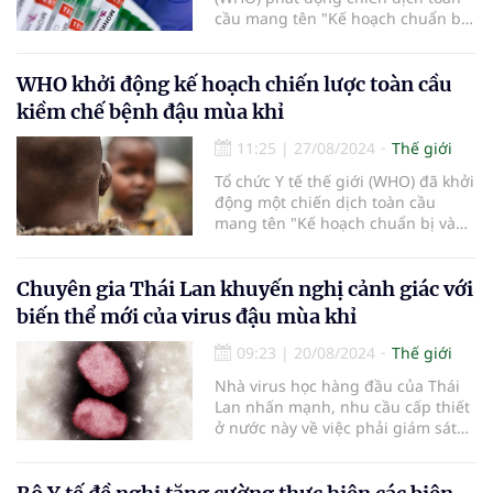
cầu mang tên "Kế hoạch chuẩn bị
và ứng phó chiến lược" (SPSP)
nhằm giải quyết tình trạng lây
truyền bệnh đậu mùa khỉ (mpox) từ
WHO khởi động kế hoạch chiến lược toàn cầu
người sang người.
kiềm chế bệnh đậu mùa khỉ
11:25
|
27/08/2024
Thế giới
Tổ chức Y tế thế giới (WHO) đã khởi
động một chiến dịch toàn cầu
mang tên "Kế hoạch chuẩn bị và
ứng phó chiến lược" nhằm ngăn
chặn bệnh đậu mùa khỉ (mpox)...
Chuyên gia Thái Lan khuyến nghị cảnh giác với
biến thể mới của virus đậu mùa khỉ
09:23
|
20/08/2024
Thế giới
Nhà virus học hàng đầu của Thái
Lan nhấn mạnh, nhu cầu cấp thiết
ở nước này về việc phải giám sát
chặt chẽ biến thể "Clade 1b" của
virus đậu mùa khỉ