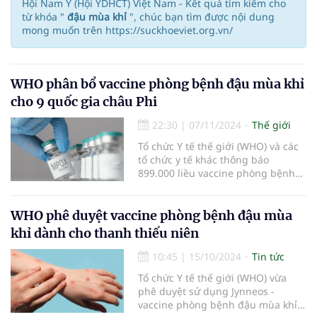
Hội Nam Y (Hội YDHCT) Việt Nam - Kết quả tìm kiếm cho
từ khóa "
đậu mùa khỉ
", chúc bạn tìm được nội dung
mong muốn trên https://suckhoeviet.org.vn/
WHO phân bổ vaccine phòng bệnh đậu mùa khỉ
cho 9 quốc gia châu Phi
22:30
|
07/11/2024
Thế giới
Tổ chức Y tế thế giới (WHO) và các
tổ chức y tế khác thông báo
899.000 liều vaccine phòng bệnh
đậu mùa khỉ đã được phân bổ cho
9 quốc gia châu Phi.
WHO phê duyệt vaccine phòng bệnh đậu mùa
khỉ dành cho thanh thiếu niên
10:45
|
15/10/2024
Tin tức
Tổ chức Y tế thế giới (WHO) vừa
phê duyệt sử dụng Jynneos -
vaccine phòng bệnh đậu mùa khỉ