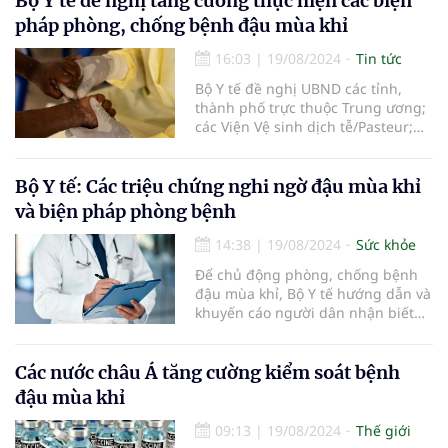
Bộ Y tế đề nghị tăng cường thực hiện các biện
pháp phòng, chống bệnh đậu mùa khỉ
16:03
|
19/08/2024
Tin tức
Bộ Y tế đề nghị UBND các tỉnh,
thành phố trực thuộc Trung ương;
các Viện Vệ sinh dịch tễ/Pasteur;
bệnh viện tuyến cuối điều trị bệnh
truyền nhiễm tăng cường phòng,
chống bệnh đậu mùa khỉ.
Bộ Y tế: Các triệu chứng nghi ngờ đậu mùa khỉ
và biện pháp phòng bệnh
14:38
|
19/08/2024
Sức khỏe
Để chủ động phòng, chống bệnh
đậu mùa khỉ, Bộ Y tế hướng dẫn và
khuyến cáo người dân nhận biết
các triệu chứng nghi ngờ và thực
hiện các biện pháp phòng bệnh.
Các nước châu Á tăng cường kiểm soát bệnh
đậu mùa khỉ
09:13
|
19/08/2024
Thế giới