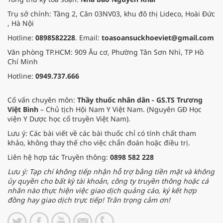
Trụ sở chính: Tầng 2, Căn 03NV03, khu đô thị Lideco, Hoài Đức
, Hà Nội
Hotline:
0898582228
. Email:
toasoansuckhoeviet@gmail.com
Văn phòng TP.HCM: 909 Âu cơ, Phường Tân Sơn Nhì, TP Hồ
Chí Minh
Hotline:
0949.737.666
Cố vấn chuyên môn:
Thầy thuốc nhân dân - GS.TS Trương
Việt Bình
– Chủ tịch Hội Nam Y Việt Nam. (Nguyên GĐ Học
viện Y Dược học cổ truyền Việt Nam).
Lưu ý: Các bài viết về các bài thuốc chỉ có tính chất tham
khảo, không thay thế cho việc chẩn đoán hoặc điều trị.
Liên hệ hợp tác Truyền thông:
0898 582 228
Lưu ý: Tạp chí không tiếp nhận hỗ trợ bằng tiền mặt và không
ủy quyền cho bất kỳ tài khoản, công ty truyền thông hoặc cá
nhân nào thực hiện việc giao dịch quảng cáo, ký kết hợp
đồng hay giao dịch trực tiếp! Trân trọng cảm ơn!