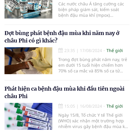
Các nước châu Á tăng cường các
biện pháp giám sát, kiểm soát
bệnh đậu mùa khỉ (mpox)...
Đợt bùng phát bệnh đậu mùa khỉ năm nay ở
châu Phi có gì khác?
23:35
|
17/08/2024
Thế giới
Trong đợt bùng phát năm nay, trẻ
em dưới 15 tuổi hiện chiếm hơn
70% số ca mắc và 85% số ca tử
vong do đậu mùa khỉ ở Congo.
Phát hiện ca bệnh đậu mùa khỉ đầu tiên ngoài
châu Phi
15:05
|
16/08/2024
Thế giới
Ngày 15/8, Tổ chức Y tế Thế giới
(WHO) xác nhận một trường hợp
nhiễm virus gây bệnh đậu mùa khỉ
ở Thụy Điển...