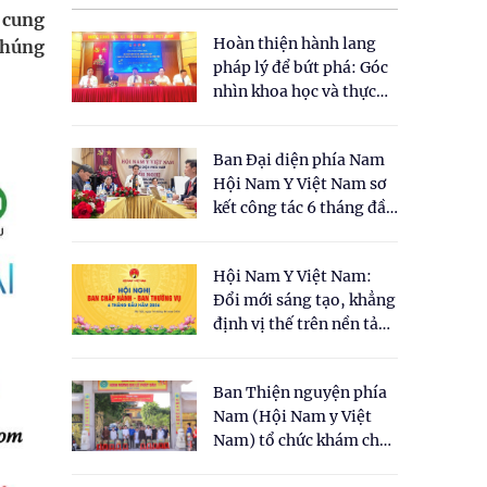
 cung
Hoàn thiện hành lang
 chúng
pháp lý để bứt phá: Góc
nhìn khoa học và thực
tiễn tại Tọa đàm " Đề
xuất một số nội dung
Ban Đại diện phía Nam
cho Luật Y dược cổ
Hội Nam Y Việt Nam sơ
truyền Việt Nam"
kết công tác 6 tháng đầu
năm 2026
Hội Nam Y Việt Nam:
Đổi mới sáng tạo, khẳng
định vị thế trên nền tảng
y học cổ truyền và khoa
học hiện đại
Ban Thiện nguyện phía
Nam (Hội Nam y Việt
Nam) tổ chức khám chữa
bệnh y học cổ truyền và