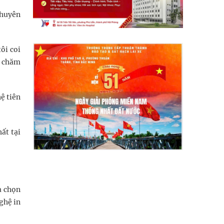
chuyên
ôi coi
c chăm
ệ tiên
ất tại
a chọn
ghệ in