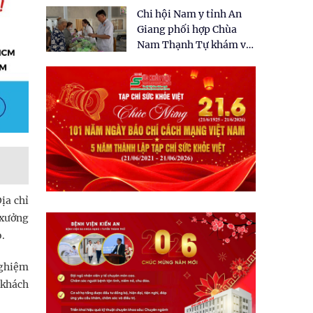
tặng quà cho 150 người
Chi hội Nam y tỉnh An
dân tại xã Tân Tập
Giang phối hợp Chùa
Nam Thạnh Tự khám và
cấp thuốc miễn phí cho
nhân dân
ịa chỉ
 xưởng
.
nghiệm
 khách