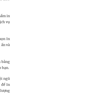
hẩm in
ịch vụ
họn In
 ấn và
n bằng
o bạn.
ội ngũ
 để In
 lượng