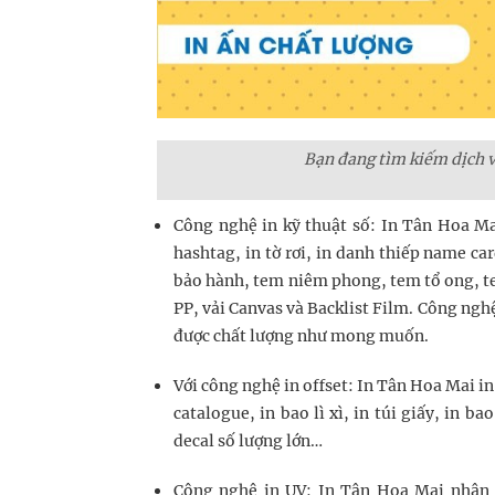
Bạn đang tìm kiếm dịch v
Công nghệ in kỹ thuật số: In Tân Hoa Ma
hashtag, in tờ rơi, in danh thiếp name ca
bảo hành, tem niêm phong, tem tổ ong, tem 
PP, vải Canvas và Backlist Film. Công ngh
được chất lượng như mong muốn.
Với công nghệ in offset: In Tân Hoa Mai i
catalogue, in bao lì xì, in túi giấy, in ba
decal số lượng lớn…
Công nghệ in UV: In Tân Hoa Mai nhận i