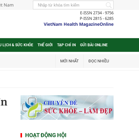
iệt Nam
E-ISSN 2734 - 9756
P-ISSN 2815 - 6285
VietNam Health MagazineOnline
U LỊCH & SỨC KHỎE
THẾ GIỚI
TẠP CHÍ IN
GỬI BÀI ONLINE
MỚI NHẤT
ĐỌC NHIỀU
In
HOẠT ĐỘNG HỘI