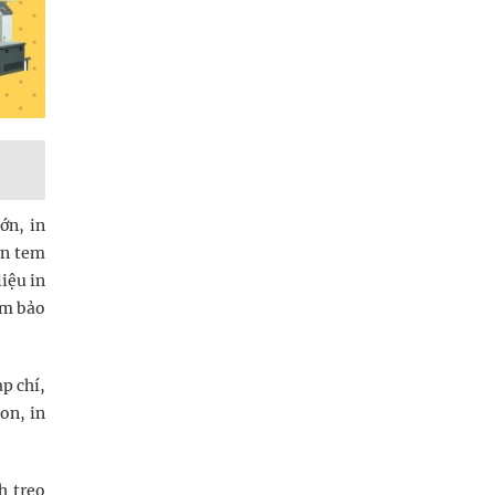
ớn, in
in tem
iệu in
ảm bảo
p chí,
ton, in
h treo