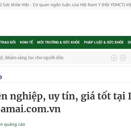
tử Sức khỏe Việt - Cơ quan ngôn luận của Hội Nam Y (Hội YDHCT) V
 TRAO ĐỔI
KINH TẾ
MÔI TRƯỜNG & SỨC KHỎE
PHÁP LUẬT & SỨC KHỎE
D
ông cực hiệu quả
 chuyên gia
o
 nghiệp, uy tín, giá tốt tại 
nghiệm thực tế
oamai.com.vn
ngừa ung thư
ền quảng cáo