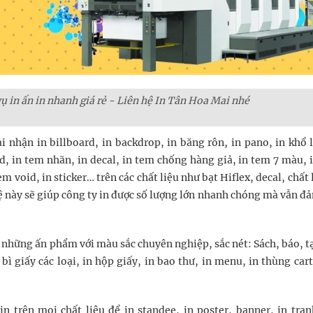
ụ in ấn in nhanh giá rẻ - Liên hệ In Tân Hoa Mai nhé
i nhận in billboard, in backdrop, in băng rôn, in pano, in khổ l
rd, in tem nhãn, in decal, in tem chống hàng giả, in tem 7 màu, 
void, in sticker… trên các chất liệu như bạt Hiflex, decal, chất l
ệ này sẽ giúp công ty in được số lượng lớn nhanh chóng mà vẫn đ
n những ấn phẩm với màu sắc chuyên nghiệp, sắc nét: Sách, báo, tạ
o bì giấy các loại, in hộp giấy, in bao thư, in menu, in thùng car
n trên mọi chất liệu để in standee, in poster, banner, in tran