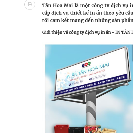
Tác Dụng Chống Kết Tập Tiểu Cầu Và Chống Đông
Tân Hoa Mai là một công ty dịch vụ i
cấp dịch vụ thiết kế in ấn theo yêu cầ
Quan Bằng Chứng Dược Lý Và Cơ Chế Phân Tử
tôi cam kết mang đến những sản phẩm
Xây dựng bản đồ mạng lưới cấp cứu ngoại viện t
Giới thiệu về công ty dịch vụ in ấn - IN TÂ
Dự báo thời tiết ngày 08/8/2026: Bắc Bộ nắng nón
Đắk Lắk: Đẩy nhanh tiến độ khám sức khỏe định 