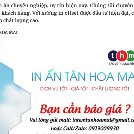
 Máu Của Các Loài Nhân Sâm (Panax Spp.): Tổng
n ấn chuyên nghiệp, uy tín hiện nay. Chúng tôi chuyên
u khách hàng. Với xưởng in offset được đầu tư hiện đại,
 chất lượng cao.
oàn quốc
N HOA MAI
g, nhiệt độ cao nhất 35 độ
kỳ, khám sàng lọc cho người dân