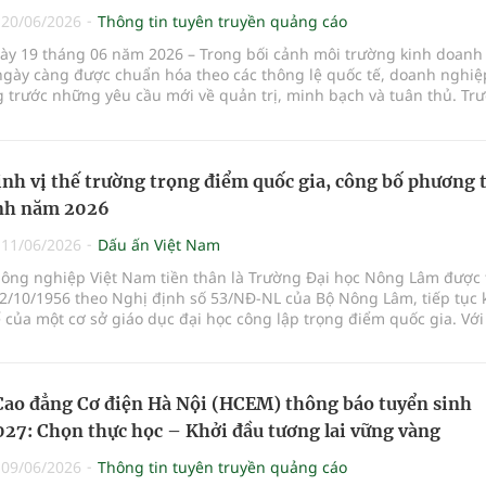
|
20/06/2026
Thông tin tuyên truyền quảng cáo
ày 19 tháng 06 năm 2026 – Trong bối cảnh môi trường kinh doanh 
ngày càng được chuẩn hóa theo các thông lệ quốc tế, doanh nghiệ
 trước những yêu cầu mới về quản trị, minh bạch và tuân thủ. Trư
Công ty TNHH Tư vấn và Truyền thông 5S (5S Media) và Công ty Lu
nd & Partners đã chính thức ký kết Thỏa thuận hợp tác chiến lượ
ợ cộng đồng doanh nghiệp nâng cao năng lực tuân thủ, quản trị r
ng và phát triển bền vững.
nh vị thế trường trọng điểm quốc gia, công bố phương 
inh năm 2026
|
11/06/2026
Dấu ấn Việt Nam
Nông nghiệp Việt Nam tiền thân là Trường Đại học Nông Lâm được
12/10/1956 theo Nghị định số 53/NĐ-NL của Bộ Nông Lâm, tiếp tục
ế của một cơ sở giáo dục đại học công lập trọng điểm quốc gia. Với
đào tạo đa ngành, chú trọng chuyển đổi số và hội nhập quốc tế, Họ
 tin cậy cung cấp nguồn nhân lực chất lượng cao, đồng hành cùng 
 bền vững của đất nước.
ao đẳng Cơ điện Hà Nội (HCEM) thông báo tuyển sinh
7: Chọn thực học – Khởi đầu tương lai vững vàng
|
09/06/2026
Thông tin tuyên truyền quảng cáo