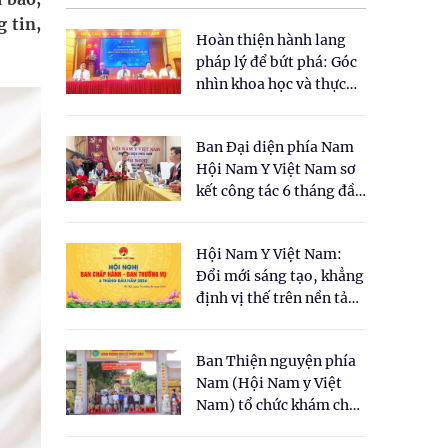
 tin,
Hoàn thiện hành lang
pháp lý để bứt phá: Góc
nhìn khoa học và thực
tiễn tại Tọa đàm " Đề
xuất một số nội dung
Ban Đại diện phía Nam
cho Luật Y dược cổ
Hội Nam Y Việt Nam sơ
truyền Việt Nam"
kết công tác 6 tháng đầu
năm 2026
Hội Nam Y Việt Nam:
Đổi mới sáng tạo, khẳng
định vị thế trên nền tảng
y học cổ truyền và khoa
học hiện đại
Ban Thiện nguyện phía
Nam (Hội Nam y Việt
Nam) tổ chức khám chữa
bệnh y học cổ truyền và