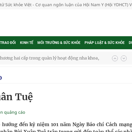
 tử Sức khỏe Việt - Cơ quan ngôn luận của Hội Nam Y (Hội YDHCT) 
 TRAO ĐỔI
KINH TẾ
MÔI TRƯỜNG & SỨC KHỎE
PHÁP LUẬT & SỨC KHỎE
D
phương hai cấp trong quản lý hoạt động nha khoa,
o
uồn lực cho môi trường và cộng đồng
uân Tuệ
ệnh bảo hiểm y tế nếu không đăng ký khám theo yêu
ền quảng cáo
ầm
o hướng đến kỷ niệm 101 năm Ngày Báo chí Cách mạng
nhân Bùi Xuân Tuệ trân trọng gửi đến toàn thể các nhà