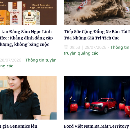
a tan Đẳng Sâm Ngọc Linh
Tiếp Sức Cộng Đồng Xe Bán Tải 
ffee: Khẳng định đẳng cấp
Tỏa Những Giá Trị Tích Cực
 lượng, không bằng cuộc
09:53
|
28/07/2026
Thông tin
truyền quảng cáo
28/07/2026
Thông tin tuyên
ảng cáo
n gia Genomics lên
Ford Việt Nam Ra Mắt Territory