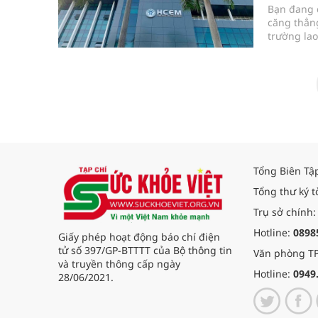
Bạn đang đ
căng thẳng
trường la
nhất. Doa
năng thực 
Tổng Biên Tậ
Tổng thư ký t
Trụ sở chính:
Hotline:
0898
Giấy phép hoạt động báo chí điện
tử số 397/GP-BTTTT của Bộ thông tin
Văn phòng TP
và truyền thông cấp ngày
Hotline:
0949
28/06/2021.