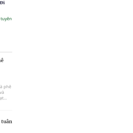
 Đi
 tuyên
hê
cà phê
và
ạt
đúng
trọng
 tuân