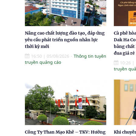
Nâng cao chất lượng đào tạo, đáp ứng
Cà phê hò
yêu cầu phát triển nguồn nhân lực
Dak Ha Co
thời kỳ mới
bằng chất
đua giá rẻ
16:50
|
05/08/2026
Thông tin tuyên
truyền quảng cáo
10:26
|
truyền qu
Công Ty Than Mạo Khê – TKV: Hưởng
Khi chuyê