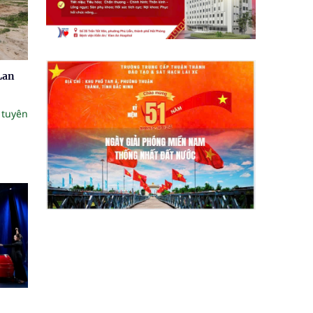
Lan
 tuyên