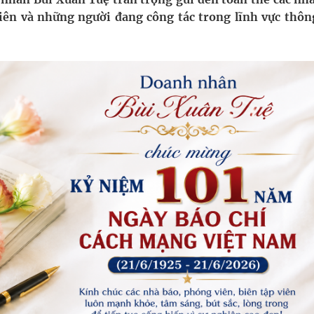
i sầu riêng 2026
viên và những người đang công tác trong lĩnh vực thông
nh vực cấp cứu, điều trị đột quỵ
 lại khai thác vào ngày 19/8
pháp tăng cường chống hàng giả và gian lận thương
oàn quốc
g trưởng mới của Việt Nam