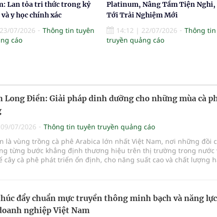
: Lan tỏa tri thức trong kỷ
Platinum, Nâng Tầm Tiện Nghi,
và y học chính xác
Tới Trải Nghiệm Mới
23/07/2026
Thông tin tuyên
14:12
|
22/07/2026
Thông tin
ảng cáo
truyền quảng cáo
 Long Điền: Giải pháp dinh dưỡng cho những mùa cà p
g
|
09/07/2026
Thông tin tuyên truyền quảng cáo
n là vùng trồng cà phê Arabica lớn nhất Việt Nam, nơi những đồi 
ang từng bước khẳng định thương hiệu trên thị trường trong nước 
ể cây cà phê phát triển ổn định, cho năng suất cao và chất lượng h
bên cạnh điều kiện tự nhiên thuận lợi, việc bổ sung dinh dưỡng 
 phù hợp với từng giai đoạn sinh trưởng được xem là yếu tố quan 
 tác bền vững.
thúc đẩy chuẩn mực truyền thông minh bạch và năng lực
doanh nghiệp Việt Nam