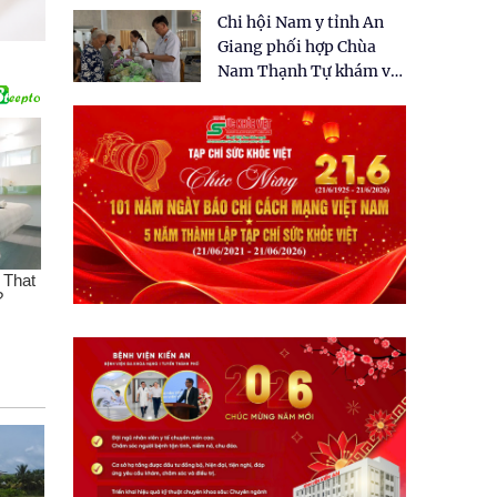
tặng quà cho 150 người
Chi hội Nam y tỉnh An
dân tại xã Tân Tập
Giang phối hợp Chùa
Nam Thạnh Tự khám và
cấp thuốc miễn phí cho
nhân dân