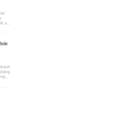
tại
p
ớc xu
ật
c
ủi ro
thức
 thành
 khẳng
 hệ
c viện
sự