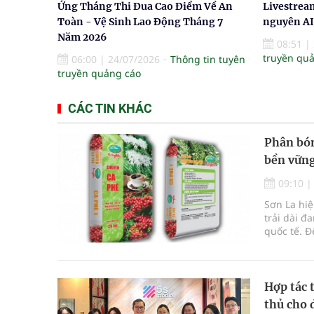
Ứng Tháng Thi Đua Cao Điểm Về An
Livestream
Toàn - Vệ Sinh Lao Động Tháng 7
nguyên AI 
Năm 2026
08:51
|
truyền qu
06:00
|
24/07/2026
Thông tin tuyên
truyền quảng cáo
CÁC TIN KHÁC
Phân bón
bền vữn
09:10
Sơn La hiệ
trải dài đ
quốc tế. Đ
đồng đều, 
thời điểm,
trong canh
Hợp tác 
thủ cho 