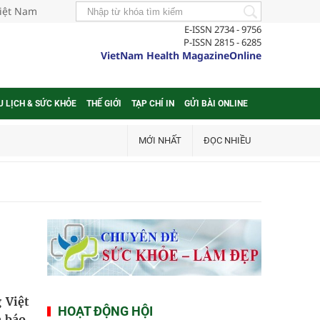
Việt Nam
E-ISSN 2734 - 9756
P-ISSN 2815 - 6285
VietNam Health MagazineOnline
U LỊCH & SỨC KHỎE
THẾ GIỚI
TẠP CHÍ IN
GỬI BÀI ONLINE
MỚI NHẤT
ĐỌC NHIỀU
 Việt
HOẠT ĐỘNG HỘI
 báo,