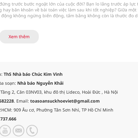
ứng trước bước ngoặt lớn của cuộc đời? Bạn lo lắng trước áp lực 
 hay băn khoăn về bài toán việc làm sau khi tốt nghiệp? Giữa một 
o động không ngừng biến động, tấm bằng không còn là thước đo 
nh nghiệp ngày nay cần những "bàn tay vàng" vững chuyên môn, g
tế hơn là lý thuyết sáo rỗng trên trang giấy.
Xem thêm
p:
ThS Nhà báo Chúc Kim Vinh
òa soạn:
Nhà báo Nguyễn Khải
 Tầng 2, Căn 03NV03, khu đô thị Lideco, Hoài Đức , Hà Nội
582228
. Email:
toasoansuckhoeviet@gmail.com
.HCM: 909 Âu cơ, Phường Tân Sơn Nhì, TP Hồ Chí Minh
.737.666