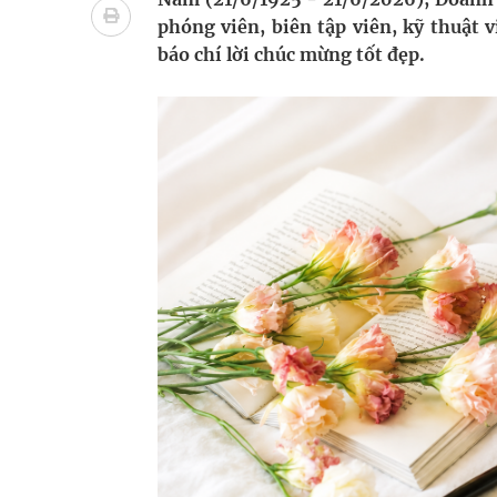
Nhiều chuỗi hoạt động lớn được diễn ra tại Lễ hộ
phóng viên, biên tập viên, kỹ thuật 
báo chí lời chúc mừng tốt đẹp.
Tiếp tục rà soát, triển khai các nhiệm vụ trong lĩ
Lâm Đồng: Quyết tâm đưa sân bay Liên Khương trở
Pháp luật – Sức khỏe – Doanh nghiệp: Tìm giải 
mại
Xây dựng bản đồ mạng lưới cấp cứu ngoại viện t
"Nền kinh tế bạc" có thể trở thành động lực tăn