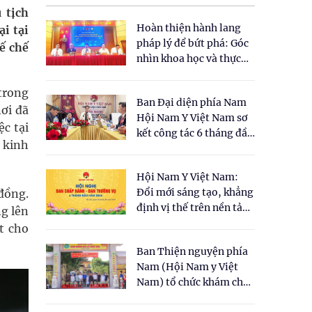
 tịch
Hoàn thiện hành lang
i tại
pháp lý để bứt phá: Góc
ế chế
nhìn khoa học và thực
tiễn tại Tọa đàm " Đề
xuất một số nội dung
trong
Ban Đại diện phía Nam
cho Luật Y dược cổ
ơi đã
Hội Nam Y Việt Nam sơ
truyền Việt Nam"
c tại
kết công tác 6 tháng đầu
 kinh
năm 2026
Hội Nam Y Việt Nam:
Đổi mới sáng tạo, khẳng
đồng.
định vị thế trên nền tảng
ng lên
y học cổ truyền và khoa
t cho
học hiện đại
Ban Thiện nguyện phía
Nam (Hội Nam y Việt
Nam) tổ chức khám chữa
bệnh y học cổ truyền và