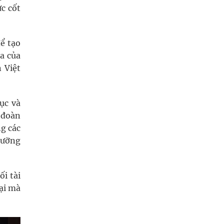
c cốt
ể tạo
a của
 Việt
ục và
 đoàn
ng các
dưỡng
i tài
tại mà