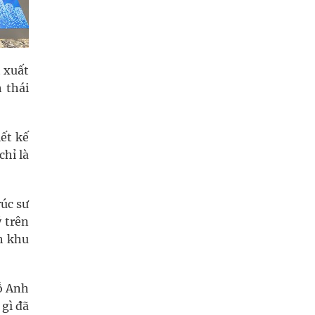
 xuất
 thái
iết kế
hỉ là
úc sư
 trên
h khu
ỗ Anh
 gì đã