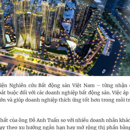
iện Nghiên cứu Bất động sản Việt Nam – từng nhận 
bắt buộc đối với các doanh nghiệp bất động sản. Việc áp
 lớn và giúp doanh nghiệp thích ứng tốt hơn trong môi t
hất của ông Đỗ Anh Tuấn so với nhiều doanh nhân khác 
hạy theo xu hướng ngắn hạn hay mở rộng thị phần bằn