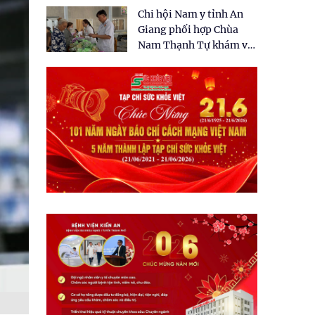
tặng quà cho 150 người
Chi hội Nam y tỉnh An
dân tại xã Tân Tập
Giang phối hợp Chùa
Nam Thạnh Tự khám và
cấp thuốc miễn phí cho
nhân dân