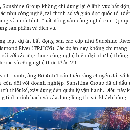
 Sunshine Group không chỉ dừng lại ở lĩnh vực bất độn
 như công nghệ, tài chính số và giáo dục quốc tế. Điể
trung vào mô hình "bất động sản công nghệ cao" (propt
ừng sản phẩm và dịch vụ.
ng loạt dự án bất động sản cao cấp như Sunshine River
iamond River (TP.HCM). Các dự án này không chỉ mang lạ
ổi mới với các ứng dụng công nghệ hiện đại như hệ thống
home và công nghệ thực tế ảo VR.
 cạnh tranh, ông Đỗ Anh Tuấn hiểu rằng chuyển đổi số 
g còn đối với doanh nghiệp. Sunshine Group đã đi đầu 
 từ thiết kế, xây dựng đến quản lý vận hành. Điều này 
ăng tính minh bạch và xây dựng lòng tin với khách hàng.