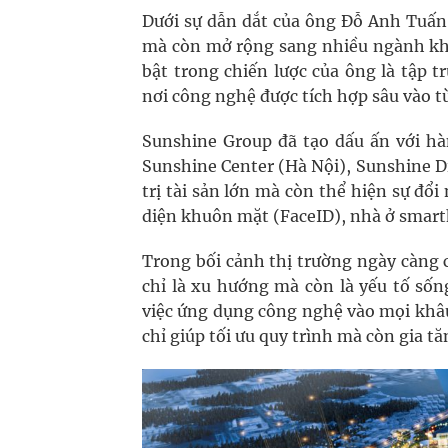
Dưới sự dẫn dắt của ông Đỗ Anh Tuấn,
mà còn mở rộng sang nhiều ngành khác
bật trong chiến lược của ông là tập 
nơi công nghệ được tích hợp sâu vào t
Sunshine Group đã tạo dấu ấn với hà
Sunshine Center (Hà Nội), Sunshine D
trị tài sản lớn mà còn thể hiện sự đ
diện khuôn mặt (FaceID), nhà ở smart
Trong bối cảnh thị trường ngày càng
chỉ là xu hướng mà còn là yếu tố sốn
việc ứng dụng công nghệ vào mọi khâu
chỉ giúp tối ưu quy trình mà còn gia t