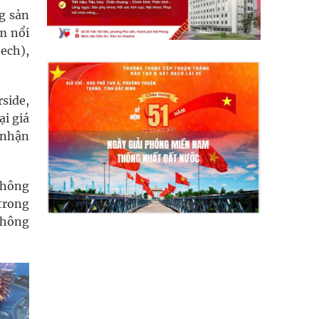
g sản
m nổi
ech),
side,
i giá
 nhận
không
trong
không