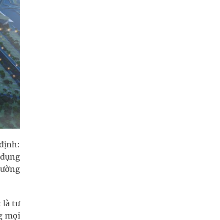
định:
 dụng
rường
là tư
g mọi