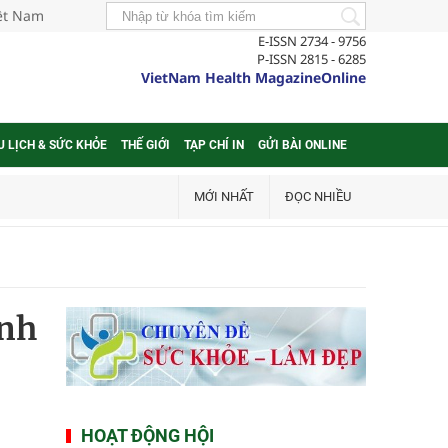
iệt Nam
E-ISSN 2734 - 9756
P-ISSN 2815 - 6285
VietNam Health MagazineOnline
U LỊCH & SỨC KHỎE
THẾ GIỚI
TẠP CHÍ IN
GỬI BÀI ONLINE
MỚI NHẤT
ĐỌC NHIỀU
inh
HOẠT ĐỘNG HỘI