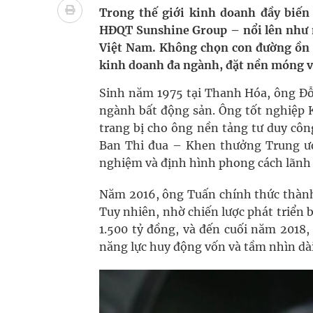
Triển khai đồng bộ các giải pháp quản lý chất lư
Trong thế giới kinh doanh đầy biế
HĐQT Sunshine Group – nổi lên như m
Cách âm nhạc trị liệu được “đo ni đóng giày”
Việt Nam. Không chọn con đường ồn 
kinh doanh đa ngành, đặt nền móng vữ
Dự báo thời tiết ngày 08/8/2026: Bắc Bộ nắng nón
Sinh năm 1975 tại Thanh Hóa, ông Đỗ
Đắk Lắk: Đẩy nhanh tiến độ khám sức khỏe định 
ngành bất động sản. Ông tốt nghiệp 
trang bị cho ông nền tảng tư duy côn
Ban Thi đua – Khen thưởng Trung ươ
nghiệm và định hình phong cách lãnh 
Năm 2016, ông Tuấn chính thức thành 
Tuy nhiên, nhờ chiến lược phát triển b
1.500 tỷ đồng, và đến cuối năm 2018,
năng lực huy động vốn và tầm nhìn dà