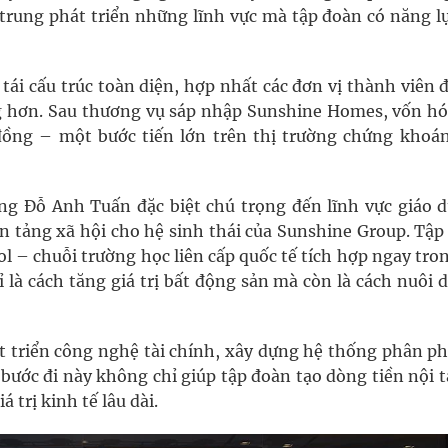
 trung phát triển những lĩnh vực mà tập đoàn có năng lự
ái cấu trúc toàn diện, hợp nhất các đơn vị thành viên đ
 hơn. Sau thương vụ sáp nhập Sunshine Homes, vốn hó
đồng – một bước tiến lớn trên thị trường chứng khoán
ng Đỗ Anh Tuấn đặc biệt chú trọng đến lĩnh vực giáo d
 tảng xã hội cho hệ sinh thái của Sunshine Group. Tập
l – chuỗi trường học liên cấp quốc tế tích hợp ngay tro
 là cách tăng giá trị bất động sản mà còn là cách nuôi 
 triển công nghệ tài chính, xây dựng hệ thống phân phố
bước đi này không chỉ giúp tập đoàn tạo dòng tiền nội 
 trị kinh tế lâu dài.