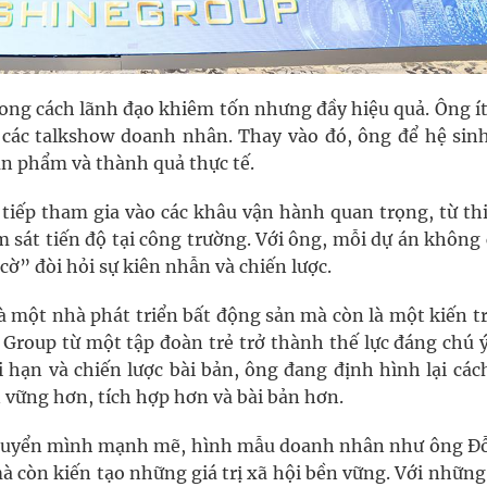
hong cách lãnh đạo khiêm tốn nhưng đầy hiệu quả. Ông ít
 các talkshow doanh nhân. Thay vào đó, ông để hệ sinh
ản phẩm và thành quả thực tế.
 tiếp tham gia vào các khâu vận hành quan trọng, từ th
sát tiến độ tại công trường. Với ông, mỗi dự án không c
ờ” đòi hỏi sự kiên nhẫn và chiến lược.
một nhà phát triển bất động sản mà còn là một kiến tr
 Group từ một tập đoàn trẻ trở thành thế lực đáng chú ý
i hạn và chiến lược bài bản, ông đang định hình lại các
 vững hơn, tích hợp hơn và bài bản hơn.
 chuyển mình mạnh mẽ, hình mẫu doanh nhân như ông Đ
mà còn kiến tạo những giá trị xã hội bền vững. Với những