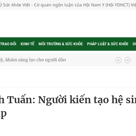
tử Sức khỏe Việt - Cơ quan ngôn luận của Hội Nam Y (Hội YDHCT) V
 TRAO ĐỔI
KINH TẾ
MÔI TRƯỜNG & SỨC KHỎE
PHÁP LUẬT & SỨC KHỎE
D
ông cực hiệu quả
 chuyên gia
 Tuấn: Người kiến tạo hệ s
nghiệm thực tế
up
ngừa ung thư