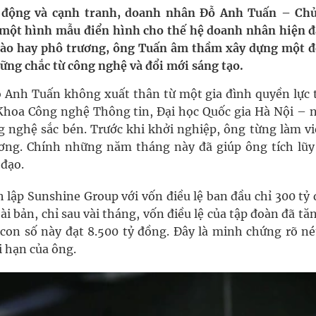
ợng thuốc
n động và cạnh tranh, doanh nhân Đỗ Anh Tuấn – Chủ
ột hình mẫu điển hình cho thế hệ doanh nhân hiện đạ
ào hay phô trương, ông Tuấn âm thầm xây dựng một đ
ng chắc từ công nghệ và đổi mới sáng tạo.
g, nhiệt độ cao nhất 35 độ
 Anh Tuấn không xuất thân từ một gia đình quyền lực 
kỳ, khám sàng lọc cho người dân
Khoa Công nghệ Thông tin, Đại học Quốc gia Hà Nội – n
g nghệ sắc bén. Trước khi khởi nghiệp, ông từng làm việ
ng. Chính những năm tháng này đã giúp ông tích lũy
đạo.
lập Sunshine Group với vốn điều lệ ban đầu chỉ 300 tỷ 
ài bản, chỉ sau vài tháng, vốn điều lệ của tập đoàn đã tă
 con số này đạt 8.500 tỷ đồng. Đây là minh chứng rõ né
i hạn của ông.