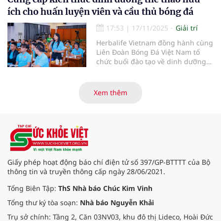
người giữa hoàn cảnh lịch sử đặc
ích cho huấn luyện viên và cầu thủ bóng đá
biệt.
17:53
|
17/11/2025
Giải trí
Herbalife Vietnam đồng hành cùng
Liên Đoàn Bóng Đá Việt Nam tổ
chức buổi đào tạo về dinh dưỡng
thể thao nâng cao cho các huấn
luyện viên và cầu thủ bóng đá.
Xem thêm
Giấy phép hoạt động báo chí điện tử số 397/GP-BTTTT của Bộ
thông tin và truyền thông cấp ngày 28/06/2021.
Tổng Biên Tập:
ThS Nhà báo Chúc Kim Vinh
Tổng thư ký tòa soạn:
Nhà báo Nguyễn Khải
Trụ sở chính: Tầng 2, Căn 03NV03, khu đô thị Lideco, Hoài Đức