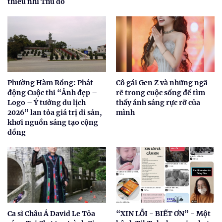
thiếu nhi Thủ đô
Phường Hàm Rồng: Phát
Cô gái Gen Z và những ngã
động Cuộc thi “Ảnh đẹp –
rẽ trong cuộc sống để tìm
Logo – Ý tưởng du lịch
thấy ánh sáng rực rỡ của
2026” lan tỏa giá trị di sản,
mình
khơi nguồn sáng tạo cộng
đồng
Ca sĩ Châu Á David Le Tỏa
“XIN LỖI - BIẾT ƠN” - Một