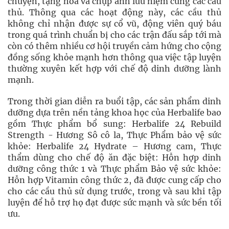
chuyện, tặng hoa và chụp ảnh lưu niệm cùng các cầu
thủ. Thông qua các hoạt động này, các cầu thủ
không chỉ nhận được sự cổ vũ, động viên quý báu
trong quá trình chuẩn bị cho các trận đấu sắp tới mà
còn có thêm nhiều cơ hội truyền cảm hứng cho cộng
đồng sống khỏe mạnh hơn thông qua việc tập luyện
thường xuyên kết hợp với chế độ dinh dưỡng lành
mạnh.
Trong thời gian diễn ra buổi tập, các sản phẩm dinh
dưỡng dựa trên nền tảng khoa học của Herbalife bao
gồm Thực phẩm bổ sung: Herbalife 24 Rebuild
Strength - Hương Sô cô la, Thực Phẩm bảo vệ sức
khỏe: Herbalife 24 Hydrate – Hương cam, Thực
thẩm dùng cho chế độ ăn đặc biệt: Hỗn hợp dinh
dưỡng công thức 1 và Thực phẩm Bảo vệ sức khỏe:
Hỗn hợp Vitamin công thức 2, đã được cung cấp cho
cho các cầu thủ sử dụng trước, trong và sau khi tập
luyện để hỗ trợ họ đạt được sức mạnh và sức bền tối
ưu.