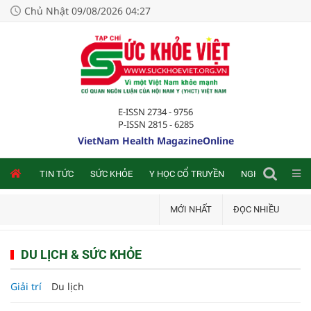
Chủ Nhật 09/08/2026 04:27
E-ISSN 2734 - 9756
P-ISSN 2815 - 6285
VietNam Health MagazineOnline
NLINE
TIN TỨC
SỨC KHỎE
Y HỌC CỔ TRUYỀN
NGHIÊN CỨU TRA
MỚI NHẤT
ĐỌC NHIỀU
DU LỊCH & SỨC KHỎE
Giải trí
Du lịch