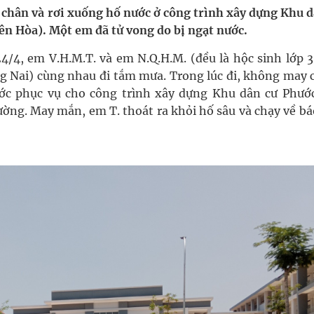
t chân và rơi xuống hố nước ở công trình xây dựng Khu 
n Hòa). Một em đã tử vong do bị ngạt nước.
oàn quốc
4/4, em V.H.M.T. và em N.Q.H.M. (đều là hộc sinh lớp 3
g trưởng mới của Việt Nam
 Nai) cùng nhau đi tắm mưa. Trong lúc đi, không may c
ước phục vụ cho công trình xây dựng Khu dân cư Phướ
kỳ, khám sàng lọc cho người dân
ng. May mắn, em T. thoát ra khỏi hố sâu và chạy về bá
ông cực hiệu quả