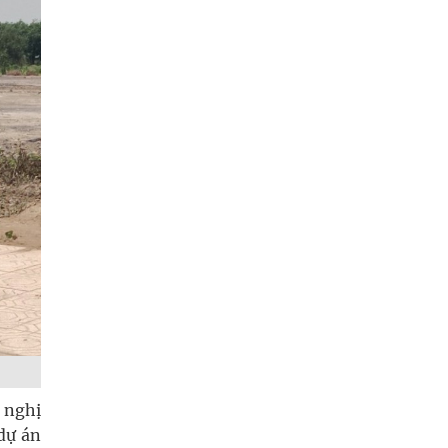
 nghị
 dự án