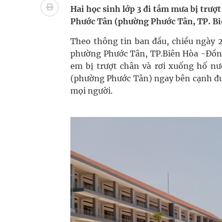
Quan Bằng Chứng Dược Lý Và Cơ Chế Phân Tử
Hai học sinh lớp 3 đi tắm mưa bị trượ
Phước Tân (phường Phước Tân, TP. Biê
Xây dựng bản đồ mạng lưới cấp cứu ngoại viện t
Theo thông tin ban đầu, chiều ngày 2
"Nền kinh tế bạc" có thể trở thành động lực tăn
phường Phước Tân, TP.Biên Hòa -Đồng
em bị trượt chân và rơi xuống hố n
Đắk Lắk: Đẩy nhanh tiến độ khám sức khỏe định 
(phường Phước Tân) ngay bên cạnh đườ
mọi người.
Tổng hợp những cách trị thâm body nách, bẹn, m