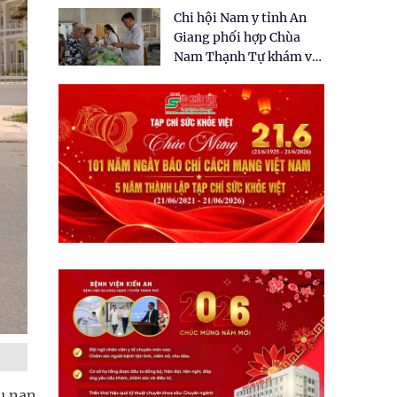
tặng quà cho 150 người
Chi hội Nam y tỉnh An
dân tại xã Tân Tập
Giang phối hợp Chùa
Nam Thạnh Tự khám và
cấp thuốc miễn phí cho
nhân dân
ứu nạn