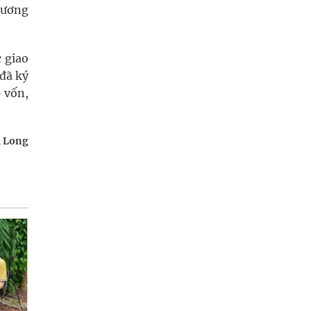
rương
 giao
đã ký
 vốn,
 Long