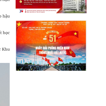
o hậu
ết học
c Khu