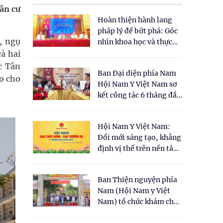
dân cư
Hoàn thiện hành lang
pháp lý để bứt phá: Góc
, ngụ
nhìn khoa học và thực
tiễn tại Tọa đàm " Đề
ả hai
xuất một số nội dung
c Tân
Ban Đại diện phía Nam
cho Luật Y dược cổ
o cho
Hội Nam Y Việt Nam sơ
truyền Việt Nam"
kết công tác 6 tháng đầu
năm 2026
Hội Nam Y Việt Nam:
Đổi mới sáng tạo, khẳng
định vị thế trên nền tảng
y học cổ truyền và khoa
học hiện đại
Ban Thiện nguyện phía
Nam (Hội Nam y Việt
Nam) tổ chức khám chữa
bệnh y học cổ truyền và