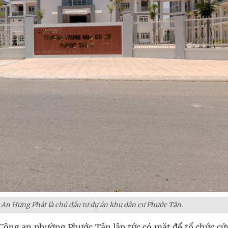
g An Hưng Phát là chủ đầu tư dự án khu dân cư Phước Tân.
g Công an phường Phước Tân lập tức có mặt để tổ chức c