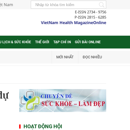
iệt Nam
E-ISSN 2734 - 9756
P-ISSN 2815 - 6285
VietNam Health MagazineOnline
U LỊCH & SỨC KHỎE
THẾ GIỚI
TẠP CHÍ IN
GỬI BÀI ONLINE
MỚI NHẤT
ĐỌC NHIỀU
dự
HOẠT ĐỘNG HỘI