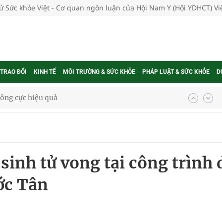
tử Sức khỏe Việt - Cơ quan ngôn luận của Hội Nam Y (Hội YDHCT) V
 TRAO ĐỔI
KINH TẾ
MÔI TRƯỜNG & SỨC KHỎE
PHÁP LUẬT & SỨC KHỎE
D
 chuyên gia
nghiệm thực tế
sinh tử vong tại công trình 
ớc Tân
ngừa ung thư
 Máu Của Các Loài Nhân Sâm (Panax Spp.): Tổng