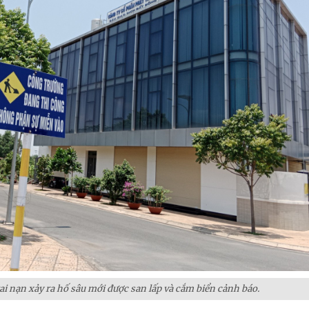
ai nạn
xảy ra hố sâu mới được san lấp và cắm biển cảnh báo.