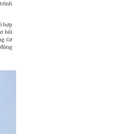
trình
i hợp
ơ bồi
ng Cơ
 động