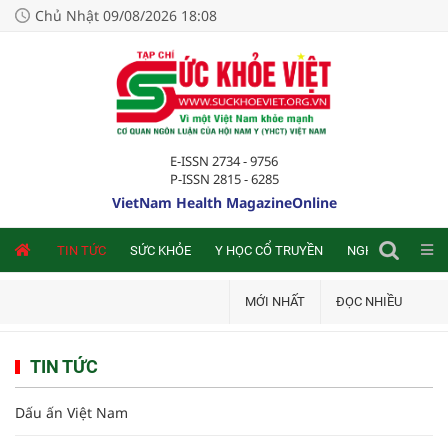
Chủ Nhật 09/08/2026 18:08
E-ISSN 2734 - 9756
P-ISSN 2815 - 6285
VietNam Health MagazineOnline
NLINE
TIN TỨC
SỨC KHỎE
Y HỌC CỔ TRUYỀN
NGHIÊN CỨU TRA
MỚI NHẤT
ĐỌC NHIỀU
TIN TỨC
Dấu ấn Việt Nam