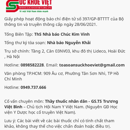
Giấy phép hoạt động báo chí điện tử số 397/GP-BTTTT của Bộ
thông tin và truyền thông cấp ngày 28/06/2021.
Tổng Biên Tập:
ThS Nhà báo Chúc Kim Vinh
Tổng thư ký tòa soạn:
Nhà báo Nguyễn Khải
Trụ sở chính: Tầng 2, Căn 03NV03, khu đô thị Lideco, Hoài Đức
, Hà Nội
Hotline:
0898582228
. Email:
toasoansuckhoeviet@gmail.com
Văn phòng TP.HCM: 909 Âu cơ, Phường Tân Sơn Nhì, TP Hồ
Chí Minh
Hotline:
0949.737.666
Cố vấn chuyên môn:
Thầy thuốc nhân dân - GS.TS Trương
Việt Bình
– Chủ tịch Hội Nam Y Việt Nam. (Nguyên GĐ Học
viện Y Dược học cổ truyền Việt Nam).
Lưu ý: Các bài viết về các bài thuốc chỉ có tính chất tham
khảo, không thay thế cho việc chẩn đoán hoặc điều trị.