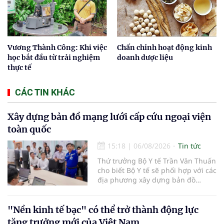
Vương Thành Công: Khi việc
Chấn chỉnh hoạt động kinh
học bắt đầu từ trải nghiệm
doanh dược liệu
thực tế
CÁC TIN KHÁC
Xây dựng bản đồ mạng lưới cấp cứu ngoại viện
toàn quốc
15:18
|
06/08/2026
Tin tức
Thứ trưởng Bộ Y tế Trần Văn Thuấn
cho biết Bộ Y tế sẽ phối hợp với các
địa phương xây dựng bản đồ
mạng lưới cấp cứu ngoại viện,
đồng thời chuẩn hóa đào tạo, hoàn
thiện cơ chế tài chính và đa dạng
"Nền kinh tế bạc" có thể trở thành động lực
hóa phương tiện nhằm nâng cao
tăng trưởng mới của Việt Nam