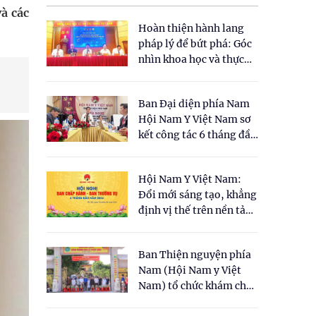
à các
Hoàn thiện hành lang
pháp lý để bứt phá: Góc
nhìn khoa học và thực
tiễn tại Tọa đàm " Đề
xuất một số nội dung
Ban Đại diện phía Nam
cho Luật Y dược cổ
Hội Nam Y Việt Nam sơ
truyền Việt Nam"
kết công tác 6 tháng đầu
năm 2026
Hội Nam Y Việt Nam:
Đổi mới sáng tạo, khẳng
định vị thế trên nền tảng
y học cổ truyền và khoa
học hiện đại
Ban Thiện nguyện phía
Nam (Hội Nam y Việt
Nam) tổ chức khám chữa
bệnh y học cổ truyền và