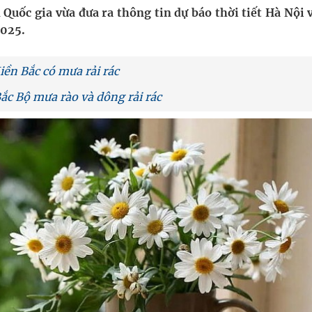
Quốc gia vừa đưa ra thông tin dự báo thời tiết Hà Nội v
2025.
uồn lực cho môi trường và cộng đồng
ệnh bảo hiểm y tế nếu không đăng ký khám theo yêu
iền Bắc có mưa rải rác
Bắc Bộ mưa rào và dông rải rác
ầm
nghiệm thực tế