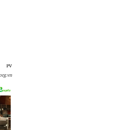
PV
org.vn