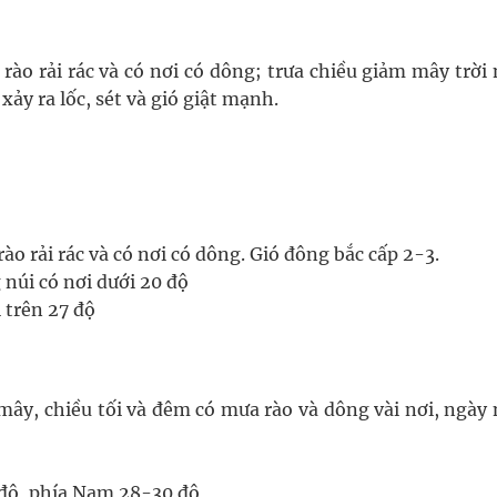
ào rải rác và có nơi có dông; trưa chiều giảm mây trời 
ảy ra lốc, sét và gió giật mạnh.
o rải rác và có nơi có dông. Gió đông bắc cấp 2-3.
 núi có nơi dưới 20 độ
 trên 27 độ
mây, chiều tối và đêm có mưa rào và dông vài nơi, ngày
 độ, phía Nam 28-30 độ