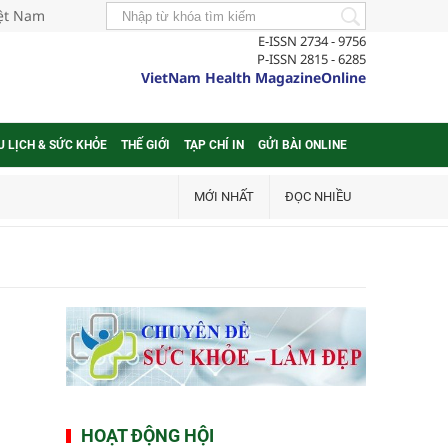
iệt Nam
E-ISSN 2734 - 9756
P-ISSN 2815 - 6285
VietNam Health MagazineOnline
U LỊCH & SỨC KHỎE
THẾ GIỚI
TẠP CHÍ IN
GỬI BÀI ONLINE
MỚI NHẤT
ĐỌC NHIỀU
HOẠT ĐỘNG HỘI