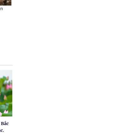
 Bắc
c.