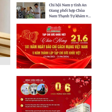
tặng quà cho 150 người
Chi hội Nam y tỉnh An
dân tại xã Tân Tập
Giang phối hợp Chùa
Nam Thạnh Tự khám và
cấp thuốc miễn phí cho
nhân dân