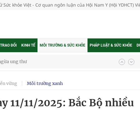
tử Sức khỏe Việt - Cơ quan ngôn luận của Hội Nam Y (Hội YDHCT) V
 TRAO ĐỔI
KINH TẾ
MÔI TRƯỜNG & SỨC KHỎE
PHÁP LUẬT & SỨC KHỎE
D
ngừa ung thư
 Máu Của Các Loài Nhân Sâm (Panax Spp.): Tổng
bền vững
Môi trường xanh
ày 11/11/2025: Bắc Bộ nhiều
oàn quốc
g trưởng mới của Việt Nam
phương hai cấp trong quản lý hoạt động nha khoa,