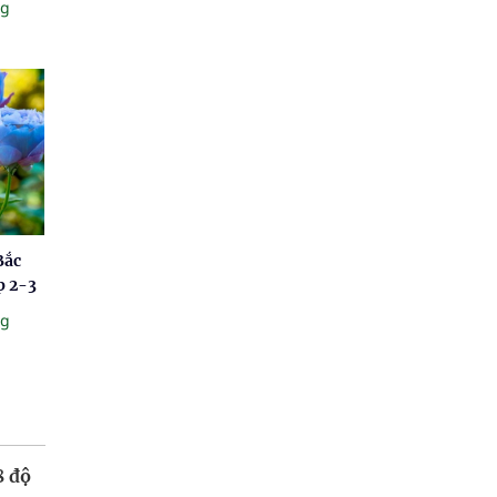
ng
Bắc
p 2-3
ng
8 độ