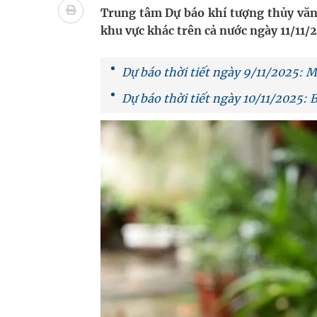
bảo vệ sức khỏe Nhân dân
Trung tâm Dự báo khí tượng thủy văn 
khu vực khác trên cả nước ngày 11/11/
Không chỉ cắt tóc, Đông Tây Barbershop dành ng
Bệnh viện không được thu thêm tiền của người b
Dự báo thời tiết ngày 9/11/2025: M
Dự báo thời tiết ngày 10/11/2025: 
cầu
Ung thư thận: Nguy hiểm vì tiến triển quá âm th
Vương Thành Công: Khi việc học bắt đầu từ trải 
Chấn chỉnh hoạt động kinh doanh dược liệu