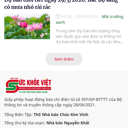
có mưa nhỏ rải rác
05:50
|
29/03/2026
Môi trường
xanh
Trung tâm Dự báo khí tượng thủy
văn Quốc gia vừa đưa ra thông tin
dự báo thời tiết Hà Nội và các khu
vực khác trên cả nước ngày
29/3/2026.
Xem thêm
Giấy phép hoạt động báo chí điện tử số 397/GP-BTTTT của Bộ
thông tin và truyền thông cấp ngày 28/06/2021.
Tổng Biên Tập:
ThS Nhà báo Chúc Kim Vinh
Tổng thư ký tòa soạn:
Nhà báo Nguyễn Khải