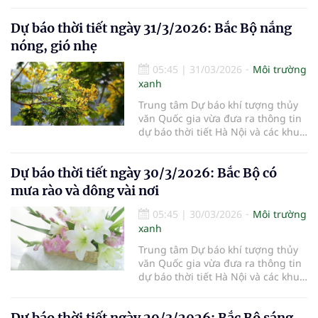
vực khác trên cả nước ngày
1/4/2026.
Dự báo thời tiết ngày 31/3/2026: Bắc Bộ nắng
nóng, gió nhẹ
05:45
|
31/03/2026
Môi trường
xanh
Trung tâm Dự báo khí tượng thủy
văn Quốc gia vừa đưa ra thông tin
dự báo thời tiết Hà Nội và các khu
vực khác trên cả nước ngày
31/3/2026.
Dự báo thời tiết ngày 30/3/2026: Bắc Bộ có
mưa rào và dông vài nơi
05:45
|
30/03/2026
Môi trường
xanh
Trung tâm Dự báo khí tượng thủy
văn Quốc gia vừa đưa ra thông tin
dự báo thời tiết Hà Nội và các khu
vực khác trên cả nước ngày
30/3/2026.
Dự báo thời tiết ngày 29/3/2026: Bắc Bộ sáng