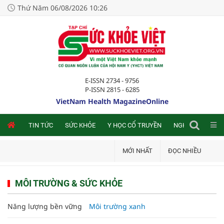
Thứ Năm 06/08/2026 10:26
E-ISSN 2734 - 9756
P-ISSN 2815 - 6285
VietNam Health MagazineOnline
NLINE
TIN TỨC
SỨC KHỎE
Y HỌC CỔ TRUYỀN
NGHIÊN CỨU TRA
MỚI NHẤT
ĐỌC NHIỀU
MÔI TRƯỜNG & SỨC KHỎE
Năng lượng bền vững
Môi trường xanh