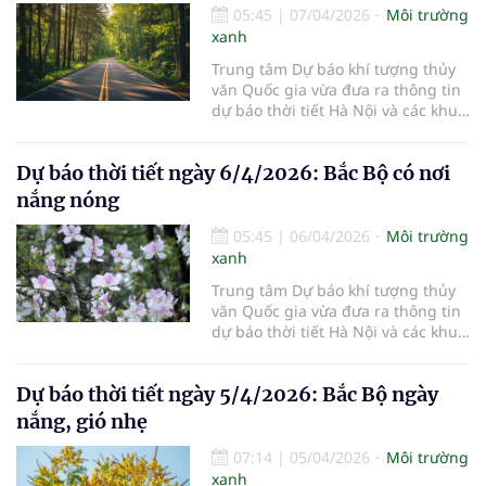
05:45
|
07/04/2026
Môi trường
xanh
Trung tâm Dự báo khí tượng thủy
văn Quốc gia vừa đưa ra thông tin
dự báo thời tiết Hà Nội và các khu
vực khác trên cả nước ngày
7/4/2026.
Dự báo thời tiết ngày 6/4/2026: Bắc Bộ có nơi
nắng nóng
05:45
|
06/04/2026
Môi trường
xanh
Trung tâm Dự báo khí tượng thủy
văn Quốc gia vừa đưa ra thông tin
dự báo thời tiết Hà Nội và các khu
vực khác trên cả nước ngày
6/4/2026.
Dự báo thời tiết ngày 5/4/2026: Bắc Bộ ngày
nắng, gió nhẹ
07:14
|
05/04/2026
Môi trường
xanh