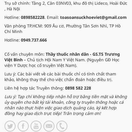
Trụ sở chính: Tầng 2, Căn 03NV03, khu đô thị Lideco, Hoài Đức
, Hà Nội
Hotline:
0898582228
. Email:
toasoansuckhoeviet@gmail.com
Văn phòng TP.HCM: 909 Âu cơ, Phường Tân Sơn Nhì, TP Hồ
Chí Minh
Hotline:
0949.737.666
Cố vấn chuyên môn:
Thầy thuốc nhân dân - GS.TS Trương
Việt Bình
– Chủ tịch Hội Nam Y Việt Nam. (Nguyên GĐ Học
viện Y Dược học cổ truyền Việt Nam).
Lưu ý: Các bài viết về các bài thuốc chỉ có tính chất tham
khảo, không thay thế cho việc chẩn đoán hoặc điều trị.
Liên hệ hợp tác Truyền thông:
0898 582 228
Lưu ý: Tạp chí không tiếp nhận hỗ trợ bằng tiền mặt và không
ủy quyền cho bất kỳ tài khoản, công ty truyền thông hoặc cá
nhân nào thực hiện việc giao dịch quảng cáo, ký kết hợp
đồng hay giao dịch trực tiếp! Trân trọng cảm ơn!