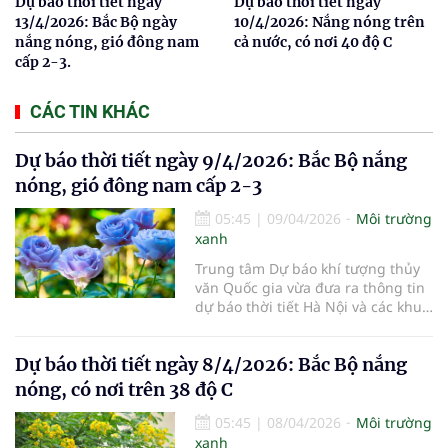
Dự báo thời tiết ngày
Dự báo thời tiết ngày
13/4/2026: Bắc Bộ ngày
10/4/2026: Nắng nóng trên
nắng nóng, gió đông nam
cả nước, có nơi 40 độ C
cấp 2-3.
CÁC TIN KHÁC
Dự báo thời tiết ngày 9/4/2026: Bắc Bộ nắng
nóng, gió đông nam cấp 2-3
05:45
|
09/04/2026
Môi trường
xanh
Trung tâm Dự báo khí tượng thủy
văn Quốc gia vừa đưa ra thông tin
dự báo thời tiết Hà Nội và các khu
vực khác trên cả nước ngày
9/4/2026.
Dự báo thời tiết ngày 8/4/2026: Bắc Bộ nắng
nóng, có nơi trên 38 độ C
05:45
|
08/04/2026
Môi trường
xanh