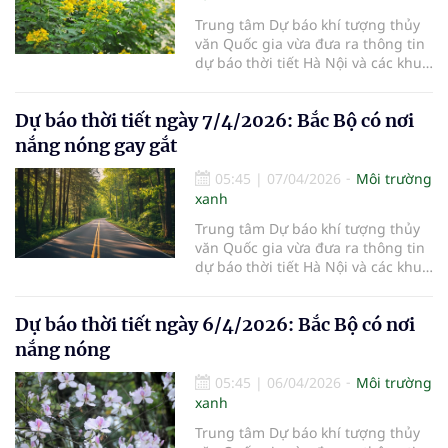
Trung tâm Dự báo khí tượng thủy
văn Quốc gia vừa đưa ra thông tin
dự báo thời tiết Hà Nội và các khu
vực khác trên cả nước ngày
8/4/2026.
Dự báo thời tiết ngày 7/4/2026: Bắc Bộ có nơi
nắng nóng gay gắt
05:45
|
07/04/2026
Môi trường
xanh
Trung tâm Dự báo khí tượng thủy
văn Quốc gia vừa đưa ra thông tin
dự báo thời tiết Hà Nội và các khu
vực khác trên cả nước ngày
7/4/2026.
Dự báo thời tiết ngày 6/4/2026: Bắc Bộ có nơi
nắng nóng
05:45
|
06/04/2026
Môi trường
xanh
Trung tâm Dự báo khí tượng thủy