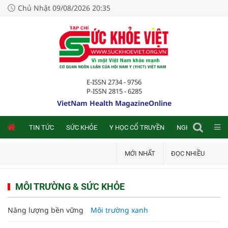
Chủ Nhật 09/08/2026 20:35
E-ISSN 2734 - 9756
P-ISSN 2815 - 6285
VietNam Health MagazineOnline
NLINE
TIN TỨC
SỨC KHỎE
Y HỌC CỔ TRUYỀN
NGHIÊN CỨU TRA
MỚI NHẤT
ĐỌC NHIỀU
MÔI TRƯỜNG & SỨC KHỎE
Năng lượng bền vững
Môi trường xanh