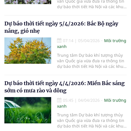
văn Quốc gia vừa đưa ra thông tin
dự báo thời tiết Hà Nội và các khu
vực khác trên cả nước ngày
6/4/2026.
Dự báo thời tiết ngày 5/4/2026: Bắc Bộ ngày
nắng, gió nhẹ
07:14
|
05/04/2026
Môi trường
xanh
Trung tâm Dự báo khí tượng thủy
văn Quốc gia vừa đưa ra thông tin
dự báo thời tiết Hà Nội và các khu
vực khác trên cả nước ngày
5/4/2026.
Dự báo thời tiết ngày 4/4/2026: Miền Bắc sáng
sớm có mưa rào và dông
05:45
|
04/04/2026
Môi trường
xanh
Trung tâm Dự báo khí tượng thủy
văn Quốc gia vừa đưa ra thông tin
dự báo thời tiết Hà Nội và các khu