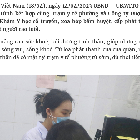
uồn lực cho môi trường và cộng đồng
t Việt Nam (18/04), ngày 14/04/2023 UBND – UBMTTQ
Đình kết hợp cùng Trạm y tế phường và Công ty Dư
ệnh bảo hiểm y tế nếu không đăng ký khám theo yêu
hám Y học cổ truyền, xoa bóp bấm huyệt, cấp phát 
 người cao tuổi.
nâng cao sức khoẻ, bồi dưỡng tinh thần, giúp những 
ầm
 sống vui, sống khoẻ. Từ loa phát thanh của của quận, 
 thân đã có mặt tại trạm y tế phường từ sớm, dù thời ti
i sầu riêng 2026
ngừa ung thư