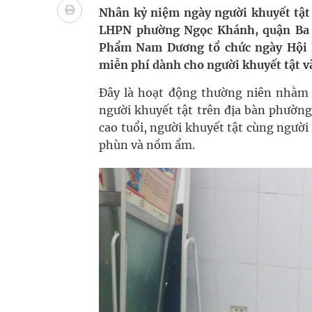
Không chỉ cắt tóc, Đông Tây Barbershop dành ng
Nhân kỷ niệm ngày người khuyết tậ
LHPN phường Ngọc Khánh, quận Ba 
Bệnh viện không được thu thêm tiền của người b
Phẩm Nam Dương tổ chức ngày Hội K
miễn phí dành cho người khuyết tật và
cầu
Đây là hoạt động thường niên nhằm 
Ung thư thận: Nguy hiểm vì tiến triển quá âm th
người khuyết tật trên địa bàn phường
cao tuổi, người khuyết tật cùng người
Nhiều chuỗi hoạt động lớn được diễn ra tại Lễ hộ
phùn và nồm ẩm.
Chấn chỉnh hoạt động kinh doanh dược liệu
Súp lơ xanh mang đến hy vọng mới trong phòng 