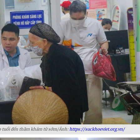
o tuổi đến thăm khám từ sớm/Ảnh:
https://suckhoeviet.org.vn/