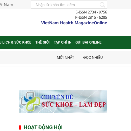
iệt Nam
E-ISSN 2734 - 9756
P-ISSN 2815 - 6285
VietNam Health MagazineOnline
U LỊCH & SỨC KHỎE
THẾ GIỚI
TẠP CHÍ IN
GỬI BÀI ONLINE
MỚI NHẤT
ĐỌC NHIỀU
HOẠT ĐỘNG HỘI