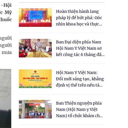
 -Hội
Hoàn thiện hành lang
ợc Mỹ
pháp lý để bứt phá: Góc
thuốc
nhìn khoa học và thực
tiễn tại Tọa đàm " Đề
xuất một số nội dung
người
Ban Đại diện phía Nam
cho Luật Y dược cổ
người
Hội Nam Y Việt Nam sơ
truyền Việt Nam"
ết mưa
kết công tác 6 tháng đầu
năm 2026
Hội Nam Y Việt Nam:
Đổi mới sáng tạo, khẳng
định vị thế trên nền tảng
y học cổ truyền và khoa
học hiện đại
Ban Thiện nguyện phía
Nam (Hội Nam y Việt
Nam) tổ chức khám chữa
bệnh y học cổ truyền và