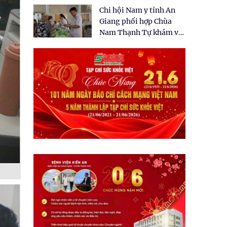
tặng quà cho 150 người
Chi hội Nam y tỉnh An
dân tại xã Tân Tập
Giang phối hợp Chùa
Nam Thạnh Tự khám và
cấp thuốc miễn phí cho
nhân dân