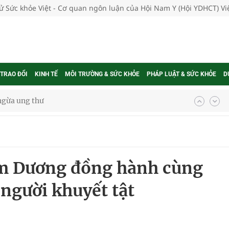
tử Sức khỏe Việt - Cơ quan ngôn luận của Hội Nam Y (Hội YDHCT) V
 TRAO ĐỔI
KINH TẾ
MÔI TRƯỜNG & SỨC KHỎE
PHÁP LUẬT & SỨC KHỎE
D
 Máu Của Các Loài Nhân Sâm (Panax Spp.): Tổng
oàn quốc
 Dương đồng hành cùng
g trưởng mới của Việt Nam
người khuyết tật
phương hai cấp trong quản lý hoạt động nha khoa,