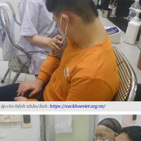
t áp cho bệnh nhân/Ảnh:
https://suckhoeviet.org.vn/