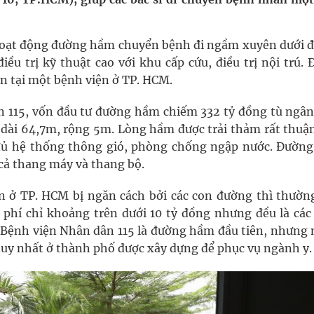
pháp tăng cường chống hàng giả và gian lận thương
hoạt động đường hầm chuyển bệnh đi ngầm xuyên dưới 
u trị kỹ thuật cao với khu cấp cứu, điều trị nội trú. 
g ương cơ sở 2 đón hơn 500 lượt khám
 tại một bệnh viện ở TP. HCM.
ông rải rác.
n 115, vốn đầu tư đường hầm chiếm 332 tỷ đồng tù ngân
dài 64,7m, rộng 5m. Lòng hầm được trải thảm rất thuận
phương hai cấp trong quản lý hoạt động nha khoa,
đủ hệ thống thông gió, phòng chống ngập nước. Đườn
 cả thang máy và thang bộ.
uồn lực cho môi trường và cộng đồng
ớn ở TP. HCM bị ngăn cách bởi các con đường thì thườn
 phí chỉ khoảng trên dưới 10 tỷ đồng nhưng đều là các
Bệnh viện Nhân dân 115 là đường hầm đầu tiên, nhưng 
uy nhất ở thành phố được xây dựng để phục vụ ngành y.