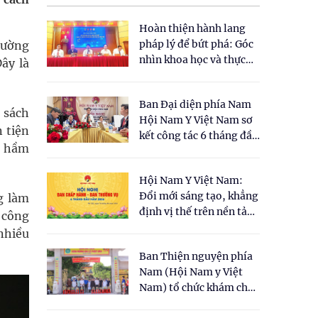
Hoàn thiện hành lang
pháp lý để bứt phá: Góc
đường
nhìn khoa học và thực
Đây là
tiễn tại Tọa đàm " Đề
xuất một số nội dung
Ban Đại diện phía Nam
cho Luật Y dược cổ
 sách
Hội Nam Y Việt Nam sơ
truyền Việt Nam"
 tiện
kết công tác 6 tháng đầu
g hầm
năm 2026
Hội Nam Y Việt Nam:
Đổi mới sáng tạo, khẳng
g làm
định vị thế trên nền tảng
 công
y học cổ truyền và khoa
nhiều
học hiện đại
Ban Thiện nguyện phía
Nam (Hội Nam y Việt
Nam) tổ chức khám chữa
bệnh y học cổ truyền và