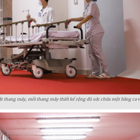
ặt thang máy, mỗi thang máy thiết kế rộng đủ sức chứa một băng ca v