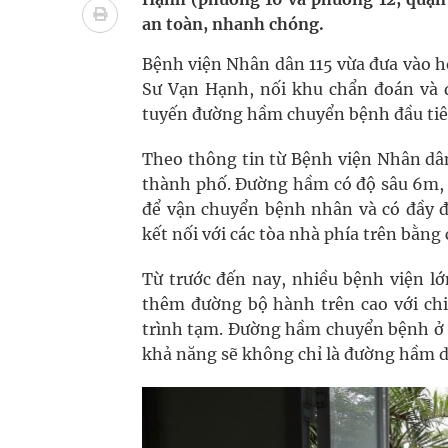
Pháp luật – Sức khỏe – Doanh nghiệp: Tìm giải 
an toàn, nhanh chóng.
mại
Bệnh viện Nhân dân 115 vừa đưa vào 
Sư Vạn Hạnh, nối khu chẩn đoán và điề
Ngày hoạt động đầu tiên, Bệnh viện Phụ sản Trun
tuyến đường hầm chuyển bệnh đầu tiên
Dự báo thời tiết ngày 06/8/2026: Bắc Bộ có mưa d
Theo thông tin từ Bệnh viện Nhân dâ
thành phố. Đường hầm có độ sâu 6m, 
Quảng Trị: Phát huy vai trò của chính quyền địa 
để vận chuyển bệnh nhân và có đầy 
bảo vệ sức khỏe Nhân dân
kết nối với các tòa nhà phía trên bằng
Không chỉ cắt tóc, Đông Tây Barbershop dành ng
Từ trước đến nay, nhiều bệnh viện l
thêm đường bộ hành trên cao với chi
trình tạm. Đường hầm chuyển bệnh ở 
khả năng sẽ không chỉ là đường hầm d