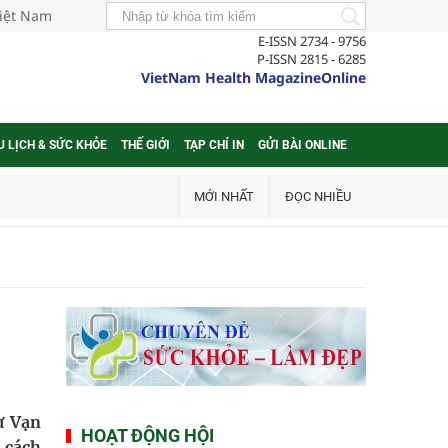
Việt Nam
E-ISSN 2734 - 9756
P-ISSN 2815 - 6285
VietNam Health MagazineOnline
U LỊCH & SỨC KHỎE
THẾ GIỚI
TẠP CHÍ IN
GỬI BÀI ONLINE
MỚI NHẤT
ĐỌC NHIỀU
ư Vạn
HOẠT ĐỘNG HỘI
 cách