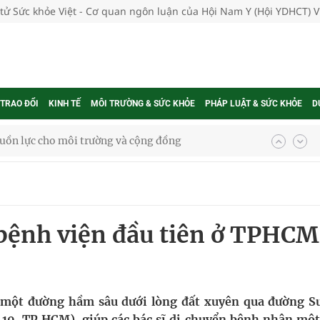
 tử Sức khỏe Việt - Cơ quan ngôn luận của Hội Nam Y (Hội YDHCT) 
 TRAO ĐỔI
KINH TẾ
MÔI TRƯỜNG & SỨC KHỎE
PHÁP LUẬT & SỨC KHỎE
D
ệnh bảo hiểm y tế nếu không đăng ký khám theo yêu
ầm
ệnh viện đầu tiên ở TPHCM
i sầu riêng 2026
nh vực cấp cứu, điều trị đột quỵ
 lại khai thác vào ngày 19/8
 một đường hầm sâu dưới lòng đất xuyên qua đường S
10, TP.HCM), giúp các bác sĩ di chuyển bệnh nhân một