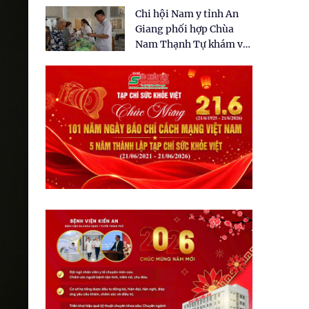
tặng quà cho 150 người
Chi hội Nam y tỉnh An
dân tại xã Tân Tập
Giang phối hợp Chùa
Nam Thạnh Tự khám và
cấp thuốc miễn phí cho
nhân dân