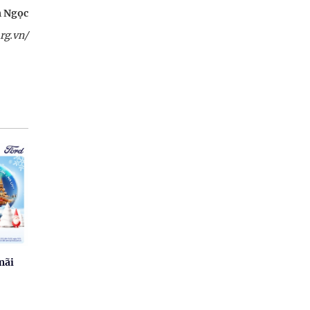
 Ngọc
rg.vn/
mãi