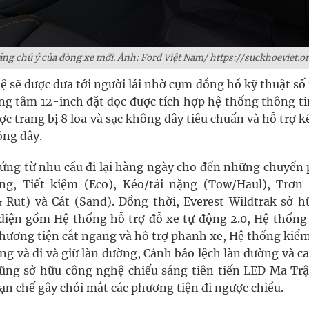
ng chú ý của dòng xe mới. Ảnh: Ford Việt Nam/ https://suckhoeviet.or
ệ sẽ được đưa tới người lái nhờ cụm đồng hồ kỹ thuật số
ng tâm 12-inch đặt dọc được tích hợp hệ thống thông tin
c trang bị 8 loa và sạc không dây tiêu chuẩn và hỗ trợ k
ng dây.
p ứng từ nhu cầu đi lại hàng ngày cho đến những chuyến
g, Tiết kiệm (Eco), Kéo/tải nặng (Tow/Haul), Trơn 
 Rut) và Cát (Sand). Đồng thời, Everest Wildtrak sở h
n diện gồm Hệ thống hỗ trợ đỗ xe tự động 2.0, Hệ thống
hương tiện cắt ngang và hỗ trợ phanh xe, Hệ thống kiểm
ng và đi và giữ làn đường, Cảnh báo lệch làn đường và 
cũng sở hữu công nghệ chiếu sáng tiên tiến LED Ma Trậ
n chế gây chói mắt các phương tiện đi ngược chiều.