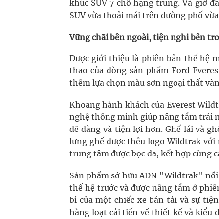
khúc SUV 7 chỗ hạng trung. Và giờ đâ
SUV vừa thoải mái trên đường phố vừa
Vững chãi bên ngoài, tiện nghi bên tr
Được giới thiệu là phiên bản thế hệ 
thao của dòng sản phẩm Ford Everest
thêm lựa chọn màu sơn ngoại thất vàn
Khoang hành khách của Everest Wildtra
nghệ thông minh giúp nâng tầm trải n
dễ dàng và tiện lợi hơn. Ghế lái và g
lưng ghế được thêu logo Wildtrak với
trung tâm được bọc da, kết hợp cùng 
Sản phẩm sở hữu ADN "Wildtrak" nổi 
thế hệ trước và được nâng tầm ở phiê
bỉ của một chiếc xe bán tải và sự tiện
hàng loạt cải tiến về thiết kế và ki