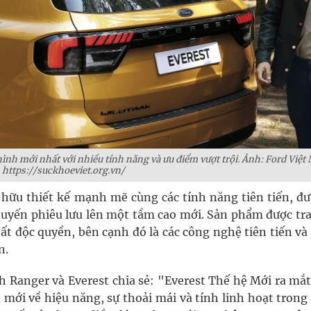
 hình mới nhất với nhiều tính năng và ưu điểm vượt trội. Ảnh: Ford Việt
https://suckhoeviet.org.vn/
ở hữu thiết kế mạnh mẽ cùng các tính năng tiên tiến, đư
uyến phiêu lưu lên một tầm cao mới. Sản phẩm được tra
thất độc quyền, bên cạnh đó là các công nghệ tiên tiến v
n.
nh Ranger và Everest chia sẻ: "Everest Thế hệ Mới ra mắ
n mới về hiệu năng, sự thoải mái và tính linh hoạt tron