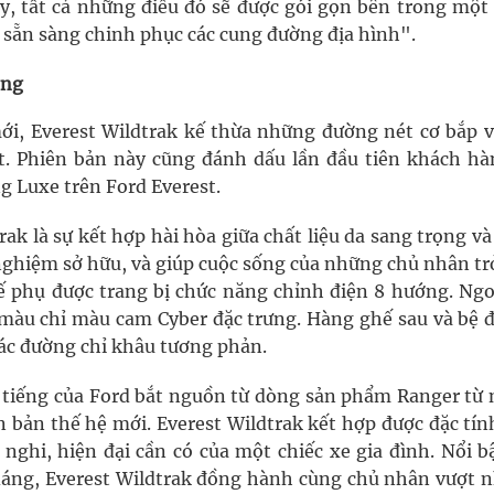
y, tất cả những điều đó sẽ được gói gọn bên trong một 
 sẵn sàng chinh phục các cung đường địa hình".
ong
mới, Everest Wildtrak kế thừa những đường nét cơ bắp v
. Phiên bản này cũng đánh dấu lần đầu tiên khách hà
g Luxe trên Ford Everest.
k là sự kết hợp hài hòa giữa chất liệu da sang trọng v
ghiệm sở hữu, và giúp cuộc sống của những chủ nhân tr
hế phụ được trang bị chức năng chỉnh điện 8 hướng. Ngo
 màu chỉ màu cam Cyber đặc trưng. Hàng ghế sau và bệ đ
các đường chỉ khâu tương phản.
tiếng của Ford bắt nguồn từ dòng sản phẩm Ranger từ 
n bản thế hệ mới. Everest Wildtrak kết hợp được đặc tín
 nghi, hiện đại cần có của một chiếc xe gia đình. Nổi b
ểu dáng, Everest Wildtrak đồng hành cùng chủ nhân vượt 