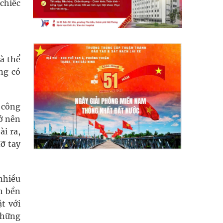
chiếc
à thể
ng có
à công
ở nên
ài ra,
ỡ tay
nhiều
h bền
ật với
những