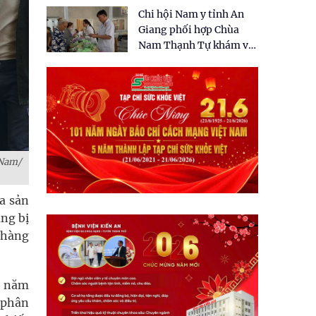
tặng quà cho 150 người
Chi hội Nam y tỉnh An
dân tại xã Tân Tập
Giang phối hợp Chùa
Nam Thạnh Tự khám và
cấp thuốc miễn phí cho
nhân dân
 Nam/
a sản
ng bị
à hàng
t năm
g phân