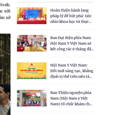
trak.
Hoàn thiện hành lang
n với
pháp lý để bứt phá: Góc
ãn sở
nhìn khoa học và thực
tiễn tại Tọa đàm " Đề
xuất một số nội dung
Ban Đại diện phía Nam
cho Luật Y dược cổ
Hội Nam Y Việt Nam sơ
truyền Việt Nam"
kết công tác 6 tháng đầu
năm 2026
Hội Nam Y Việt Nam:
Đổi mới sáng tạo, khẳng
định vị thế trên nền tảng
y học cổ truyền và khoa
học hiện đại
Ban Thiện nguyện phía
Nam (Hội Nam y Việt
Nam) tổ chức khám chữa
bệnh y học cổ truyền và