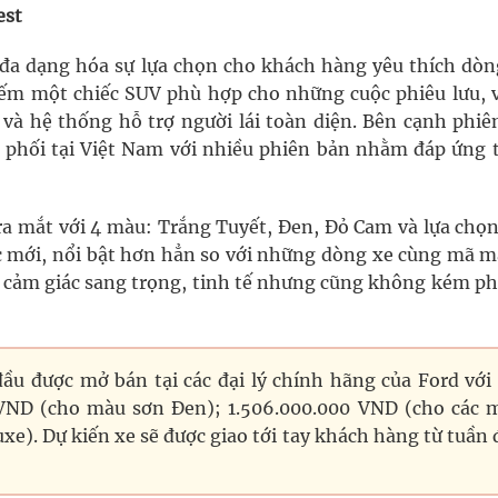
est
 đa dạng hóa sự lựa chọn cho khách hàng yêu thích dòn
m một chiếc SUV phù hợp cho những cuộc phiêu lưu, v
 và hệ thống hỗ trợ người lái toàn diện. Bên cạnh phiê
 phối tại Việt Nam với nhiều phiên bản nhằm đáp ứng t
 ra mắt với 4 màu: Trắng Tuyết, Đen, Đỏ Cam và lựa chọ
ắc mới, nổi bật hơn hẳn so với những dòng xe cùng mã m
 cảm giác sang trọng, tinh tế nhưng cũng không kém ph
đầu được mở bán tại các đại lý chính hãng của Ford với 
 VND (cho màu sơn Đen); 1.506.000.000 VND (cho các 
e). Dự kiến xe sẽ được giao tới tay khách hàng từ tuần 