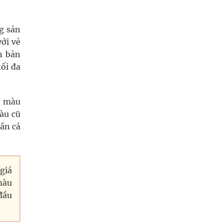
g sản
ới vẻ
n bản
ối đa
n màu
àu cũ
ần cá
giá
màu
đầu