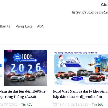
Cẩm
https://suckhoeviet.o
Bán tải
Vàng Luxe
ADN
Nam ưu đãi lên đến 100% lệ
Ford Việt Nam và đại lý khuyến 
bạ trong tháng 1/2026
hấp dẫn mua xe dịp cuối năm
08/01/2026
Tin tức
18:17
|
02/12/2025
Tin tức