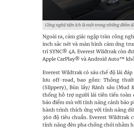
Công nghệ tiện ích là một trong những điểm đá
Ngoài ra, cảm giác ngập tràn công ngh
inch sắc nét và màn hình cảm ứng tru
trí SYNC® 4A. Everest Wildtrak còn đượ
Apple CarPlay® và Android Auto™ khô
Everest Wildtrak có sáu chế độ lái đá
lưu off-road, bao gồm: Thông thườn
(Slippery), Bùn lầy/ Rãnh sâu (Mud &
thống hỗ trợ người lái tiên tiến toà
báo điểm mù với tính năng cảnh báo p
hành trình thích ứng với tính năng dừ
360 độ tiêu chuẩn. Everest Wildtrak 
tính năng đèn pha chống chói nhằm hạ