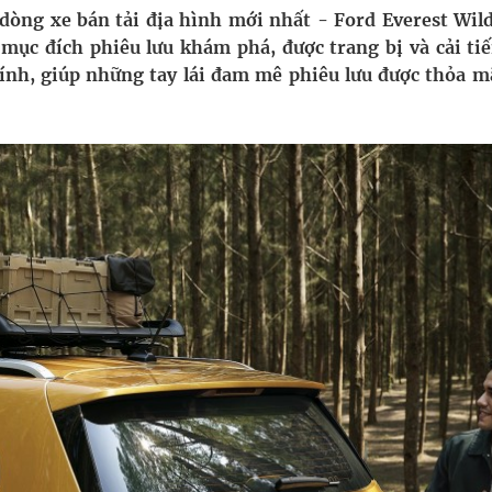
i sầu riêng 2026
dòng xe bán tải địa hình mới nhất - Ford Everest Wild
mục đích phiêu lưu khám phá, được trang bị và cải tiế
nh vực cấp cứu, điều trị đột quỵ
á tính, giúp những tay lái đam mê phiêu lưu được thỏa m
ngừa ung thư
 Máu Của Các Loài Nhân Sâm (Panax Spp.): Tổng
oàn quốc
g trưởng mới của Việt Nam