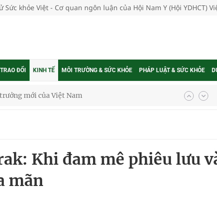
tử Sức khỏe Việt - Cơ quan ngôn luận của Hội Nam Y (Hội YDHCT) V
 TRAO ĐỔI
KINH TẾ
MÔI TRƯỜNG & SỨC KHỎE
PHÁP LUẬT & SỨC KHỎE
D
phương hai cấp trong quản lý hoạt động nha khoa,
uồn lực cho môi trường và cộng đồng
rak: Khi đam mê phiêu lưu v
ệnh bảo hiểm y tế nếu không đăng ký khám theo yêu
ỏa mãn
ầm