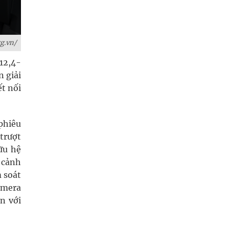
g.vn/
 12,4-
 giải
ết nối
 phiêu
trượt
ữu hệ
 cảnh
 soát
camera
n với