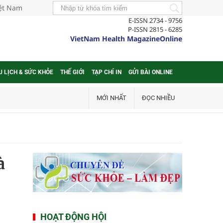
iệt Nam
E-ISSN 2734 - 9756
P-ISSN 2815 - 6285
VietNam Health MagazineOnline
U LỊCH & SỨC KHỎE
THẾ GIỚI
TẠP CHÍ IN
GỬI BÀI ONLINE
MỚI NHẤT
ĐỌC NHIỀU
à
HOẠT ĐỘNG HỘI