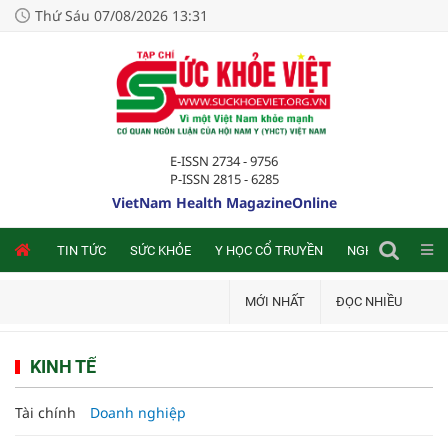
Thứ Sáu 07/08/2026 13:31
E-ISSN 2734 - 9756
P-ISSN 2815 - 6285
VietNam Health MagazineOnline
NLINE
TIN TỨC
SỨC KHỎE
Y HỌC CỔ TRUYỀN
NGHIÊN CỨU TRA
MỚI NHẤT
ĐỌC NHIỀU
KINH TẾ
Tài chính
Doanh nghiệp