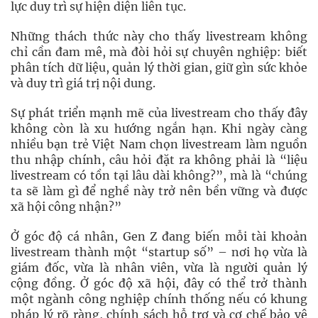
lực duy trì sự hiện diện liên tục.
Những thách thức này cho thấy livestream không
chỉ cần đam mê, mà đòi hỏi sự chuyên nghiệp: biết
phân tích dữ liệu, quản lý thời gian, giữ gìn sức khỏe
và duy trì giá trị nội dung.
Sự phát triển mạnh mẽ của livestream cho thấy đây
không còn là xu hướng ngắn hạn. Khi ngày càng
nhiều bạn trẻ Việt Nam chọn livestream làm nguồn
thu nhập chính, câu hỏi đặt ra không phải là “liệu
livestream có tồn tại lâu dài không?”, mà là “chúng
ta sẽ làm gì để nghề này trở nên bền vững và được
xã hội công nhận?”
Ở góc độ cá nhân, Gen Z đang biến mỗi tài khoản
livestream thành một “startup số” – nơi họ vừa là
giám đốc, vừa là nhân viên, vừa là người quản lý
cộng đồng. Ở góc độ xã hội, đây có thể trở thành
một ngành công nghiệp chính thống nếu có khung
pháp lý rõ ràng, chính sách hỗ trợ và cơ chế bảo vệ