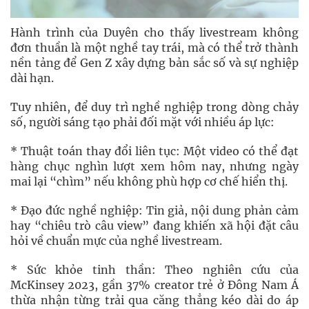
Hành trình của Duyên cho thấy livestream không
đơn thuần là một nghề tay trái, mà có thể trở thành
nền tảng để Gen Z xây dựng bản sắc số và sự nghiệp
dài hạn.
Tuy nhiên, để duy trì nghề nghiệp trong dòng chảy
số, người sáng tạo phải đối mặt với nhiều áp lực:
* Thuật toán thay đổi liên tục: Một video có thể đạt
hàng chục nghìn lượt xem hôm nay, nhưng ngày
mai lại “chìm” nếu không phù hợp cơ chế hiển thị.
* Đạo đức nghề nghiệp: Tin giả, nội dung phản cảm
hay “chiêu trò câu view” đang khiến xã hội đặt câu
hỏi về chuẩn mực của nghề livestream.
* Sức khỏe tinh thần: Theo nghiên cứu của
McKinsey 2023, gần 37% creator trẻ ở Đông Nam Á
thừa nhận từng trải qua căng thẳng kéo dài do áp