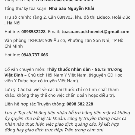
Tổng thư ký tòa soạn:
Nhà báo Nguyễn Khải
Trụ sở chính: Tầng 2, Căn 03NV03, khu đô thị Lideco, Hoài Đức
, Hà Nội
Hotline:
0898582228
. Email:
toasoansuckhoeviet@gmail.com
Văn phòng TP.HCM: 909 Âu cơ, Phường Tân Sơn Nhì, TP Hồ
Chí Minh
Hotline:
0949.737.666
Cố vấn chuyên môn:
Thầy thuốc nhân dân - GS.TS Trương
Việt Bình
– Chủ tịch Hội Nam Y Việt Nam. (Nguyên GĐ Học
viện Y Dược học cổ truyền Việt Nam).
Lưu ý: Các bài viết về các bài thuốc chỉ có tính chất tham
khảo, không thay thế cho việc chẩn đoán hoặc điều trị.
Liên hệ hợp tác Truyền thông:
0898 582 228
Lưu ý: Tạp chí không tiếp nhận hỗ trợ bằng tiền mặt và không
ủy quyền cho bất kỳ tài khoản, công ty truyền thông hoặc cá
nhân nào thực hiện việc giao dịch quảng cáo, ký kết hợp
đồng hay giao dịch trực tiếp! Trân trọng cảm ơn!