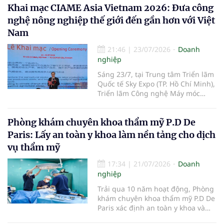
nguyên Ủy viên Trung ương Đảng,
Khai mạc CIAME Asia Vietnam 2026: Đưa công
đặt trước tại Việt Nam với giá từ
Anh hùng Lao động, Tổng Giám
31,99 triệu đồng.
nghệ nông nghiệp thế giới đến gần hơn với Việt
đốc Vinamilk - được trao tặng Huân
chương Độc lập hạng Ba vì những
Nam
thành tích đặc biệt xuất sắc trong
công tác, góp phần vào sự nghiệp
21:46
|
23/07/2026
Doanh
xây dựng chủ nghĩa xã hội và bảo
nghiệp
vệ Tổ quốc.
Sáng 23/7, tại Trung tâm Triển lãm
Quốc tế Sky Expo (TP. Hồ Chí Minh),
Triển lãm Công nghệ Máy móc
Nông nghiệp Quốc tế Việt Nam
2026 (CIAME Asia Vietnam 2026)
Phòng khám chuyên khoa thẩm mỹ P.D De
chính thức khai mạc, mở đầu cho
chuỗi hoạt động kết nối công
Paris: Lấy an toàn y khoa làm nền tảng cho dịch
nghệ, xúc tiến thương mại và hợp
vụ thẩm mỹ
tác đầu tư trong lĩnh vực cơ giới
hóa nông nghiệp giữa Việt Nam
17:34
|
21/07/2026
Doanh
với các quốc gia trong khu vực và
nghiệp
trên thế giới.
Trải qua 10 năm hoạt động, Phòng
khám chuyên khoa thẩm mỹ P.D De
Paris xác định an toàn y khoa và
tuân thủ pháp luật là nguyên tắc