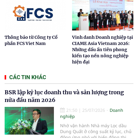
Thông báo từ Công ty Cổ
Vinh danh Doanh nghiệp tại
phần FCS Viet Nam
CIAME Asia Vietnam 2026:
Những dấu ấn tiên phong
kiến tạo nền nông nghiệp
hiện đại
CÁC TIN KHÁC
BSR lập kỷ lục doanh thu và sản lượng trong
nửa đầu năm 2026
21:50
|
25/07/2026
Doanh
nghiệp
Nhờ vận hành Nhà máy Lọc dầu
Dung Quất ở công suất kỷ lục, chủ
động ứng phó với biến động thị