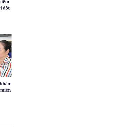
nhiệm
rị đột
c khám
c miễn