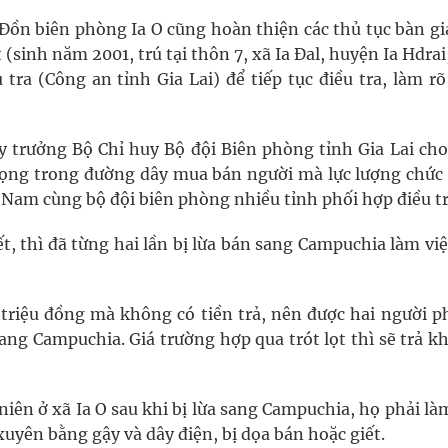
, Đồn biên phòng Ia O cũng hoàn thiện các thủ tục bàn g
(sinh năm 2001, trú tại thôn 7, xã Ia Đal, huyện Ia Hdrai
ra (Công an tỉnh Gia Lai) để tiếp tục điều tra, làm rõ
 trưởng Bộ Chỉ huy Bộ đội Biên phòng tỉnh Gia Lai cho 
rọng trong đường dây mua bán người mà lực lượng chức
 Nam cùng bộ đội biên phòng nhiều tỉnh phối hợp điều tr
t, thì đã từng hai lần bị lừa bán sang Campuchia làm vi
 triệu đồng mà không có tiền trả, nên được hai người p
sang Campuchia. Giá trường hợp qua trót lọt thì sẽ trả 
niên ở xã Ia O sau khi bị lừa sang Campuchia, họ phải là
uyên bằng gậy và dây điện, bị dọa bán hoặc giết.