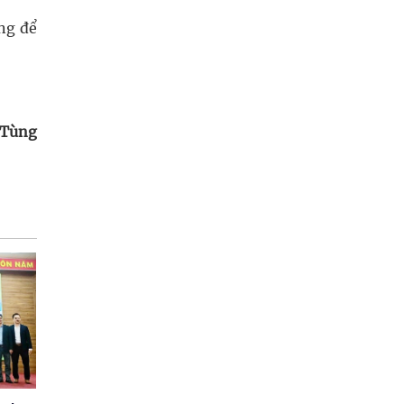
ng để
 Tùng