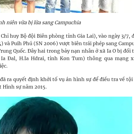
h niên vừa bị lừa sang Campuchia
Chỉ huy Bộ đội Biên phòng tỉnh Gia Lai), vào ngày 3/7, 
4) và Puih Phú (SN 2006) vượt biên trái phép sang Camp
Trung Quốc. Đây hai trong bảy nạn nhân ở xã Ia O bị đối
Ia Đal, H.Ia Hdrai, tỉnh Kon Tum) thông qua mạng x
ệc.
ã ra quyết định khởi tố vụ án hình sự để điều tra về tộ
t Hình sự năm 2015.