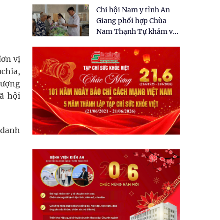
tặng quà cho 150 người
Chi hội Nam y tỉnh An
dân tại xã Tân Tập
Giang phối hợp Chùa
Nam Thạnh Tự khám và
cấp thuốc miễn phí cho
nhân dân
đơn vị
uchia,
 tượng
ã hội
i danh