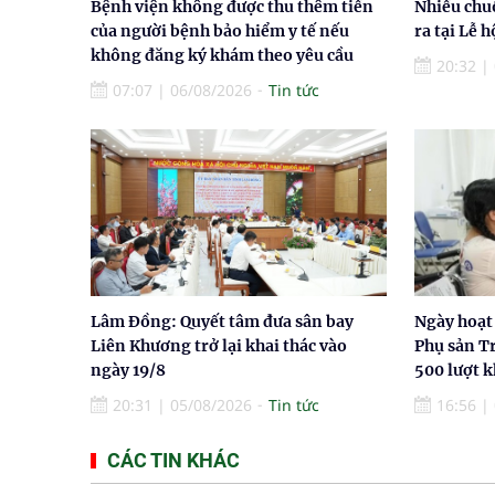
Bệnh viện không được thu thêm tiền
Nhiều chu
của người bệnh bảo hiểm y tế nếu
ra tại Lễ 
không đăng ký khám theo yêu cầu
20:32
|
07:07
|
06/08/2026
Tin tức
Lâm Đồng: Quyết tâm đưa sân bay
Ngày hoạt
Liên Khương trở lại khai thác vào
Phụ sản T
ngày 19/8
500 lượt 
20:31
|
05/08/2026
Tin tức
16:56
|
CÁC TIN KHÁC