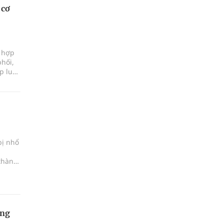
 cơ
i hợp
phối,
p luật
bị nhổ
 thành
ọng