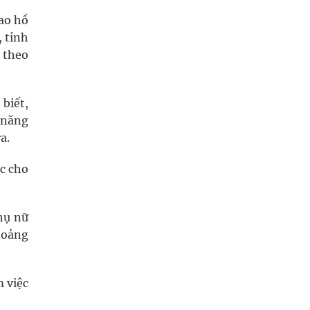
iao hồ
, tỉnh
 theo
biết,
 năng
a.
ệc cho
hụ nữ
khoảng
m việc