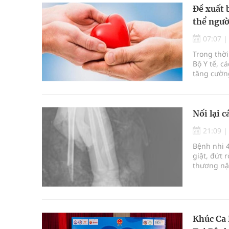
Đề xuất 
thể ngườ
07:07
Trong thời
Bộ Y tế, c
tăng cườn
để thúc đẩ
Nối lại c
21:09
Bệnh nhi 4
giật, đứt 
thương nặn
công sau c
Khúc Ca 