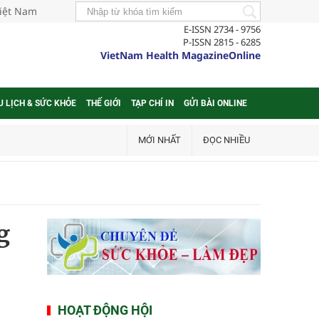
Việt Nam
E-ISSN 2734 - 9756
P-ISSN 2815 - 6285
VietNam Health MagazineOnline
U LỊCH & SỨC KHỎE
THẾ GIỚI
TẠP CHÍ IN
GỬI BÀI ONLINE
MỚI NHẤT
ĐỌC NHIỀU
g
HOẠT ĐỘNG HỘI