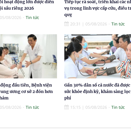
ỗi hoạt động lớn được diễn
Tiếp tục rà soát, triển khai các 
hội sầu riêng 2026
vụ trong lĩnh vực cấp cứu, điều t
quỵ
05/08/2026
Tin tức
20:31
|
05/08/2026
Tin tức
 động đầu tiên, Bệnh viện
Gần 30% dân số cả nước đã đượ
rung ương cơ sở 2 đón hơn
sức khỏe định kỳ, khám sàng lọ
khám
phí
05/08/2026
Tin tức
15:15
|
05/08/2026
Tin tức