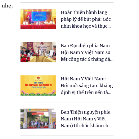
 nhẹ,
Hoàn thiện hành lang
pháp lý để bứt phá: Góc
nhìn khoa học và thực
tiễn tại Tọa đàm " Đề
xuất một số nội dung
Ban Đại diện phía Nam
cho Luật Y dược cổ
Hội Nam Y Việt Nam sơ
truyền Việt Nam"
kết công tác 6 tháng đầu
năm 2026
Hội Nam Y Việt Nam:
Đổi mới sáng tạo, khẳng
định vị thế trên nền tảng
y học cổ truyền và khoa
học hiện đại
Ban Thiện nguyện phía
Nam (Hội Nam y Việt
Nam) tổ chức khám chữa
bệnh y học cổ truyền và