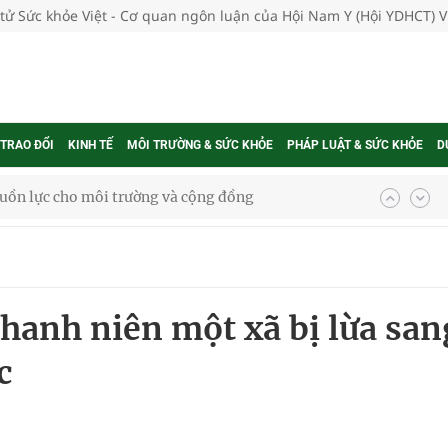
 tử Sức khỏe Việt - Cơ quan ngôn luận của Hội Nam Y (Hội YDHCT) 
 TRAO ĐỔI
KINH TẾ
MÔI TRƯỜNG & SỨC KHỎE
PHÁP LUẬT & SỨC KHỎE
D
ệnh bảo hiểm y tế nếu không đăng ký khám theo yêu
ầm
 thanh niên một xã bị lừa san
i sầu riêng 2026
c
nh vực cấp cứu, điều trị đột quỵ
 lại khai thác vào ngày 19/8