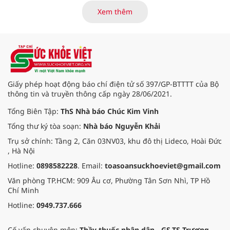
điểm dừng chân đầu tiên tại Bệnh
Xem thêm
viện Bạch Mai cơ sở Ninh Bình.
Giấy phép hoạt động báo chí điện tử số 397/GP-BTTTT của Bộ
thông tin và truyền thông cấp ngày 28/06/2021.
Tổng Biên Tập:
ThS Nhà báo Chúc Kim Vinh
Tổng thư ký tòa soạn:
Nhà báo Nguyễn Khải
Trụ sở chính: Tầng 2, Căn 03NV03, khu đô thị Lideco, Hoài Đức
, Hà Nội
Hotline:
0898582228
. Email:
toasoansuckhoeviet@gmail.com
Văn phòng TP.HCM: 909 Âu cơ, Phường Tân Sơn Nhì, TP Hồ
Chí Minh
Hotline:
0949.737.666
Cố vấn chuyên môn:
Thầy thuốc nhân dân - GS.TS Trương