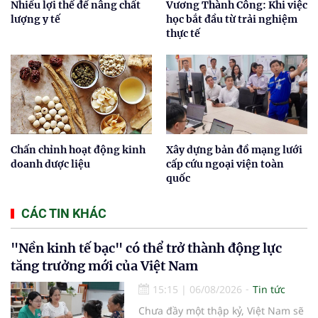
Nhiều lợi thế để nâng chất
Vương Thành Công: Khi việc
lượng y tế
học bắt đầu từ trải nghiệm
thực tế
Chấn chỉnh hoạt động kinh
Xây dựng bản đồ mạng lưới
doanh dược liệu
cấp cứu ngoại viện toàn
quốc
CÁC TIN KHÁC
"Nền kinh tế bạc" có thể trở thành động lực
tăng trưởng mới của Việt Nam
15:15
|
06/08/2026
Tin tức
Chưa đầy một thập kỷ, Việt Nam sẽ