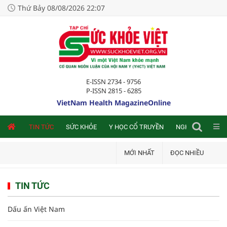
Thứ Bảy 08/08/2026 22:07
E-ISSN 2734 - 9756
P-ISSN 2815 - 6285
VietNam Health MagazineOnline
NLINE
TIN TỨC
SỨC KHỎE
Y HỌC CỔ TRUYỀN
NGHIÊN CỨU TRA
MỚI NHẤT
ĐỌC NHIỀU
TIN TỨC
Dấu ấn Việt Nam