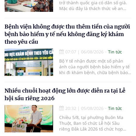
trở thành quốc gia có dân số già.
Mặc dù đây là thách thức về an
sinh xã hội, tuy nhiên cũng mở ra
"nền kinh tế bạc", lĩnh vực dự báo
có giá trị hàng tỷ USD.
Bệnh viện không được thu thêm tiền của người
bệnh bảo hiểm y tế nếu không đăng ký khám
theo yêu cầu
07:07
|
06/08/2026
Tin tức
Bộ Y tế nhận được một số phản
ánh của người bệnh bảo hiểm y tế
khi đi khám bệnh, chữa bệnh bảo
hiểm y tế đúng trình tự, thủ tục
quy định, không đăng ký khám
bệnh, chữa bệnh theo yêu cầu
Nhiều chuỗi hoạt động lớn được diễn ra tại Lễ
nhưng vẫn phải nộp thêm các chi
hội sầu riêng 2026
phí khám bệnh, chữa bệnh ngoài
phần cùng chi trả.
20:32
|
05/08/2026
Tin tức
Chiều 5/8, tại phường Buôn Ma
Thuột, Ban tổ chức Lễ hội Sầu
riêng Đắk Lắk 2026 tổ chức họp
báo thông tin về các hoạt động của