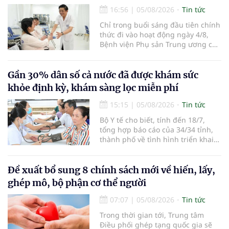
đường bay nội địa và quốc tế.
16:56
|
05/08/2026
Tin tức
Chỉ trong buổi sáng đầu tiên chính
thức đi vào hoạt động ngày 4/8,
Bệnh viện Phụ sản Trung ương cơ
sở 2 đã tiếp đón hơn 500 lượt
người đến khám, điều trị và đón
em bé đầu tiên chào đời.
Gần 30% dân số cả nước đã được khám sức
khỏe định kỳ, khám sàng lọc miễn phí
15:15
|
05/08/2026
Tin tức
Bộ Y tế cho biết, tính đến 18/7,
tổng hợp báo cáo của 34/34 tỉnh,
thành phố về tình hình triển khai
khám sức khỏe định kỳ, khám sàng
lọc miễn phí cho người dân, ghi
nhận 32.286.360 người, chiếm gần
Đề xuất bổ sung 8 chính sách mới về hiến, lấy,
30% dân số cả nước đã được khám
ghép mô, bộ phận cơ thể người
sức khỏe định kỳ năm nay.
07:07
|
05/08/2026
Tin tức
Trong thời gian tới, Trung tâm
Điều phối ghép tạng quốc gia sẽ