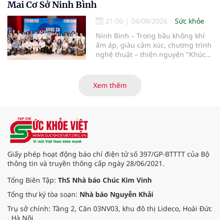
Mai Cơ Sở Ninh Bình
phẫu kéo dài 3 giờ.
21:00
|
04/08/2026
Sức khỏe
Ninh Bình – Trong bầu không khí
ấm áp, giàu cảm xúc, chương trình
nghệ thuật – thiện nguyện "Khúc
ca Blouse trắng" đã chính thức
khởi động hành trình năm 2026 với
điểm dừng chân đầu tiên tại Bệnh
Xem thêm
viện Bạch Mai cơ sở Ninh Bình.
Giấy phép hoạt động báo chí điện tử số 397/GP-BTTTT của Bộ
thông tin và truyền thông cấp ngày 28/06/2021.
Tổng Biên Tập:
ThS Nhà báo Chúc Kim Vinh
Tổng thư ký tòa soạn:
Nhà báo Nguyễn Khải
Trụ sở chính: Tầng 2, Căn 03NV03, khu đô thị Lideco, Hoài Đức
, Hà Nội