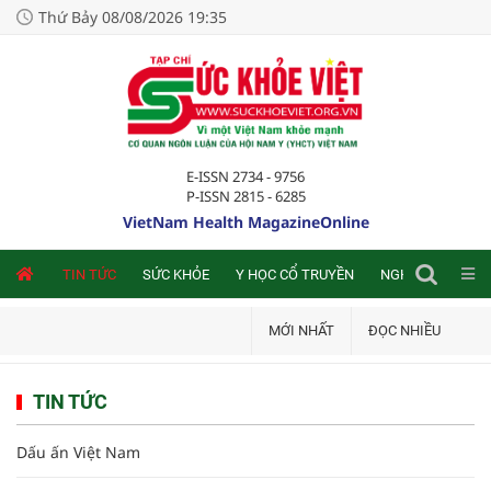
Thứ Bảy 08/08/2026 19:35
E-ISSN 2734 - 9756
P-ISSN 2815 - 6285
VietNam Health MagazineOnline
NLINE
TIN TỨC
SỨC KHỎE
Y HỌC CỔ TRUYỀN
NGHIÊN CỨU TRA
MỚI NHẤT
ĐỌC NHIỀU
TIN TỨC
Dấu ấn Việt Nam