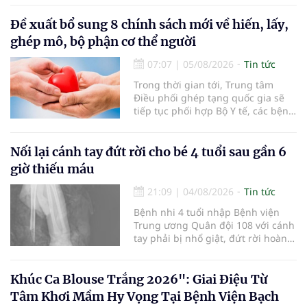
lọc miễn phí cho người dân, ghi
nhận 32.286.360 người, chiếm gần
Đề xuất bổ sung 8 chính sách mới về hiến, lấy,
30% dân số cả nước đã được khám
ghép mô, bộ phận cơ thể người
sức khỏe định kỳ năm nay.
07:07
|
05/08/2026
Tin tức
Trong thời gian tới, Trung tâm
Điều phối ghép tạng quốc gia sẽ
tiếp tục phối hợp Bộ Y tế, các bệnh
viện và các cơ quan liên quan để
mở rộng mạng lưới điều phối, tăng
cường truyền thông, hoàn thiện
Nối lại cánh tay đứt rời cho bé 4 tuổi sau gần 6
quy trình chuyên môn và hệ thống
giờ thiếu máu
pháp luật để thúc đẩy lĩnh vực
hiến và ghép mô tạng.
21:09
|
04/08/2026
Tin tức
Bệnh nhi 4 tuổi nhập Bệnh viện
Trung ương Quân đội 108 với cánh
tay phải bị nhổ giật, đứt rời hoàn
toàn do tai nạn giao thông. Dù
mạch máu, thần kinh bị tổn
thương nặng và thời gian thiếu
Khúc Ca Blouse Trắng 2026": Giai Điệu Từ
máu kéo dài, các bác sĩ đã tái lập
Tâm Khơi Mầm Hy Vọng Tại Bệnh Viện Bạch
tuần hoàn thành công sau ca vi