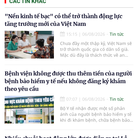
CÁC TIN KHÁC
"Nền kinh tế bạc" có thể trở thành động lực
tăng trưởng mới của Việt Nam
15:15
|
06/08/2026
Tin tức
Chưa đầy một thập kỷ, Việt Nam sẽ
trở thành quốc gia có dân số già.
Mặc dù đây là thách thức về an
sinh xã hội, tuy nhiên cũng mở ra
"nền kinh tế bạc", lĩnh vực dự báo
có giá trị hàng tỷ USD.
Bệnh viện không được thu thêm tiền của người
bệnh bảo hiểm y tế nếu không đăng ký khám
theo yêu cầu
07:07
|
06/08/2026
Tin tức
Bộ Y tế nhận được một số phản
ánh của người bệnh bảo hiểm y tế
khi đi khám bệnh, chữa bệnh bảo
hiểm y tế đúng trình tự, thủ tục
quy định, không đăng ký khám
bệnh, chữa bệnh theo yêu cầu