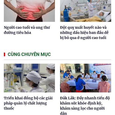
Người cao tuổi và ung thư
Đột quỵ xuất huyết não và
đường tiêu hóa
những dấu hiệu ban đầu dễ
bị bỏ qua ở người cao tuổi
CÙNG CHUYÊN MỤC
Triển khai đồng bộ các giải
Đắk Lắk: Đẩy nhanh tiến độ
pháp quản lý chất lượng
khám sức khỏe định kỳ,
thuốc
khám sàng lọc cho người
dân