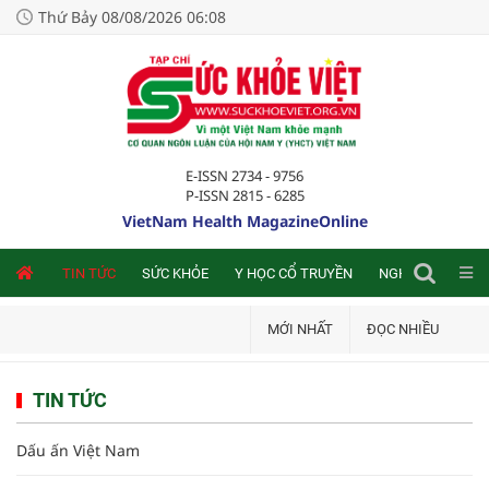
Thứ Bảy 08/08/2026 06:08
E-ISSN 2734 - 9756
P-ISSN 2815 - 6285
VietNam Health MagazineOnline
NLINE
TIN TỨC
SỨC KHỎE
Y HỌC CỔ TRUYỀN
NGHIÊN CỨU TRA
MỚI NHẤT
ĐỌC NHIỀU
TIN TỨC
Dấu ấn Việt Nam