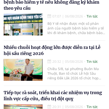
bệnh bảo hiểm y tế nếu không đăng ký khám
theo yêu cầu
07:07
|
06/08/2026
Tin tức
Bộ Y tế nhận được một số phản
ánh của người bệnh bảo hiểm y tế
khi đi khám bệnh, chữa bệnh bảo
hiểm y tế đúng trình tự, thủ tục
quy định, không đăng ký khám
bệnh, chữa bệnh theo yêu cầu
Nhiều chuỗi hoạt động lớn được diễn ra tại Lễ
nhưng vẫn phải nộp thêm các chi
hội sầu riêng 2026
phí khám bệnh, chữa bệnh ngoài
phần cùng chi trả.
20:32
|
05/08/2026
Tin tức
Chiều 5/8, tại phường Buôn Ma
Thuột, Ban tổ chức Lễ hội Sầu
riêng Đắk Lắk 2026 tổ chức họp
báo thông tin về các hoạt động của
Lễ hội Sầu riêng Đắk Lắk 2026.Lễ
hội Sầu riêng Đắk Lắk năm 2026 có
Tiếp tục rà soát, triển khai các nhiệm vụ trong
chủ đề “Sầu riêng Đắk Lắk – Kết nối
lĩnh vực cấp cứu, điều trị đột quỵ
vươn xa”, được tổ chức từ ngày
15/8/2026 đến ngày 02/9/2026 tại
20:31
|
05/08/2026
Tin tức