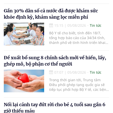
sở 2 đã tiếp đón hơn 500 lượt
người đến khám, điều trị và đón
em bé đầu tiên chào đời.
Gần 30% dân số cả nước đã được khám sức
khỏe định kỳ, khám sàng lọc miễn phí
15:15
|
05/08/2026
Tin tức
Bộ Y tế cho biết, tính đến 18/7,
tổng hợp báo cáo của 34/34 tỉnh,
thành phố về tình hình triển khai
khám sức khỏe định kỳ, khám sàng
lọc miễn phí cho người dân, ghi
nhận 32.286.360 người, chiếm gần
Đề xuất bổ sung 8 chính sách mới về hiến, lấy,
30% dân số cả nước đã được khám
ghép mô, bộ phận cơ thể người
sức khỏe định kỳ năm nay.
07:07
|
05/08/2026
Tin tức
Trong thời gian tới, Trung tâm
Điều phối ghép tạng quốc gia sẽ
tiếp tục phối hợp Bộ Y tế, các bệnh
viện và các cơ quan liên quan để
mở rộng mạng lưới điều phối, tăng
cường truyền thông, hoàn thiện
Nối lại cánh tay đứt rời cho bé 4 tuổi sau gần 6
quy trình chuyên môn và hệ thống
giờ thiếu máu