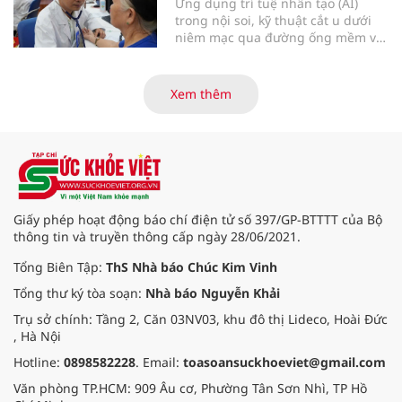
Ứng dụng trí tuệ nhân tạo (AI)
trong nội soi, kỹ thuật cắt u dưới
niêm mạc qua đường ống mềm và
các tiến bộ mới hướng tới "chữa
khỏi chức năng" bệnh viêm gan B
là những nội dung trọng tâm được
Xem thêm
báo cáo tại Hội thảo khoa học cập
nhật chẩn đoán và điều trị bệnh lý
tiêu hóa - gan mật vừa diễn ra
ngày 1/8 tại Bệnh viện Đại học
quốc tế Hồng Bàng.
Giấy phép hoạt động báo chí điện tử số 397/GP-BTTTT của Bộ
thông tin và truyền thông cấp ngày 28/06/2021.
Tổng Biên Tập:
ThS Nhà báo Chúc Kim Vinh
Tổng thư ký tòa soạn:
Nhà báo Nguyễn Khải
Trụ sở chính: Tầng 2, Căn 03NV03, khu đô thị Lideco, Hoài Đức
, Hà Nội
Hotline:
0898582228
. Email:
toasoansuckhoeviet@gmail.com
Văn phòng TP.HCM: 909 Âu cơ, Phường Tân Sơn Nhì, TP Hồ