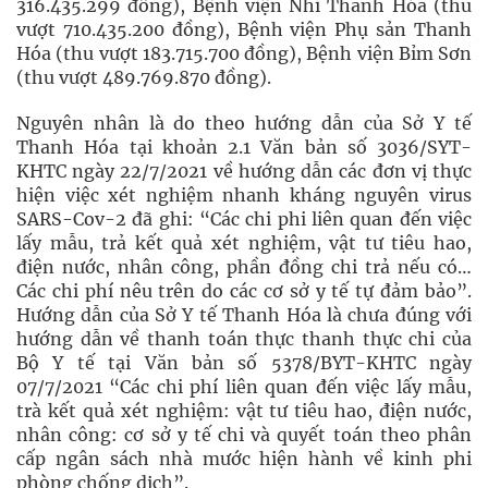
316.435.299 đồng), Bệnh viện Nhi Thanh Hóa (thu
vượt 710.435.200 đồng), Bệnh viện Phụ sản Thanh
Hóa (thu vượt 183.715.700 đồng), Bệnh viện Bỉm Sơn
(thu vượt 489.769.870 đồng).
Nguyên nhân là do theo hướng dẫn của Sở Y tế
Thanh Hóa tại khoản 2.1 Văn bản số 3036/SYT-
KHTC ngày 22/7/2021 về hướng dẫn các đơn vị thực
hiện việc xét nghiệm nhanh kháng nguyên virus
SARS-Cov-2 đã ghi: “Các chi phi liên quan đến việc
lấy mẫu, trả kết quả xét nghiệm, vật tư tiêu hao,
điện nước, nhân công, phần đồng chi trả nếu có…
Các chi phí nêu trên do các cơ sở y tế tự đảm bảo”.
Hướng dẫn của Sở Y tế Thanh Hóa là chưa đúng với
hướng dẫn về thanh toán thực thanh thực chi của
Bộ Y tế tại Văn bản số 5378/BYT-KHTC ngày
07/7/2021 “Các chi phí liên quan đến việc lấy mẫu,
trà kết quả xét nghiệm: vật tư tiêu hao, điện nước,
nhân công: cơ sở y tế chi và quyết toán theo phân
cấp ngân sách nhà mước hiện hành về kinh phi
phòng chống dịch”.