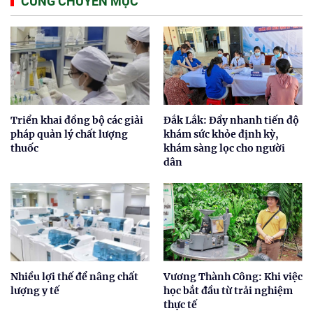
CÙNG CHUYÊN MỤC
Triển khai đồng bộ các giải
Đắk Lắk: Đẩy nhanh tiến độ
pháp quản lý chất lượng
khám sức khỏe định kỳ,
thuốc
khám sàng lọc cho người
dân
Nhiều lợi thế để nâng chất
Vương Thành Công: Khi việc
lượng y tế
học bắt đầu từ trải nghiệm
thực tế