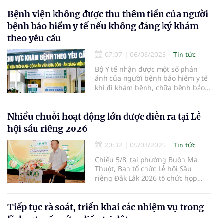
"nền kinh tế bạc", lĩnh vực dự báo
có giá trị hàng tỷ USD.
Bệnh viện không được thu thêm tiền của người
bệnh bảo hiểm y tế nếu không đăng ký khám
theo yêu cầu
07:07
|
06/08/2026
Tin tức
Bộ Y tế nhận được một số phản
ánh của người bệnh bảo hiểm y tế
khi đi khám bệnh, chữa bệnh bảo
hiểm y tế đúng trình tự, thủ tục
quy định, không đăng ký khám
bệnh, chữa bệnh theo yêu cầu
Nhiều chuỗi hoạt động lớn được diễn ra tại Lễ
nhưng vẫn phải nộp thêm các chi
hội sầu riêng 2026
phí khám bệnh, chữa bệnh ngoài
phần cùng chi trả.
20:32
|
05/08/2026
Tin tức
Chiều 5/8, tại phường Buôn Ma
Thuột, Ban tổ chức Lễ hội Sầu
riêng Đắk Lắk 2026 tổ chức họp
báo thông tin về các hoạt động của
Lễ hội Sầu riêng Đắk Lắk 2026.Lễ
hội Sầu riêng Đắk Lắk năm 2026 có
Tiếp tục rà soát, triển khai các nhiệm vụ trong
chủ đề “Sầu riêng Đắk Lắk – Kết nối