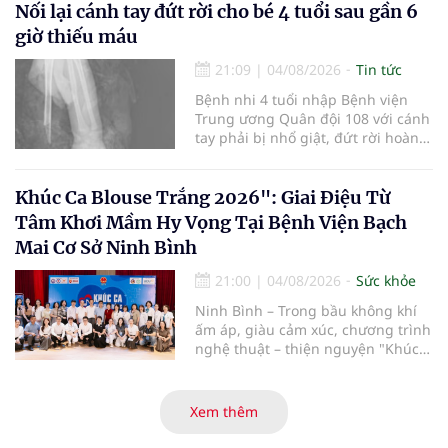
cường truyền thông, hoàn thiện
Nối lại cánh tay đứt rời cho bé 4 tuổi sau gần 6
quy trình chuyên môn và hệ thống
giờ thiếu máu
pháp luật để thúc đẩy lĩnh vực
hiến và ghép mô tạng.
21:09
|
04/08/2026
Tin tức
Bệnh nhi 4 tuổi nhập Bệnh viện
Trung ương Quân đội 108 với cánh
tay phải bị nhổ giật, đứt rời hoàn
toàn do tai nạn giao thông. Dù
mạch máu, thần kinh bị tổn
thương nặng và thời gian thiếu
Khúc Ca Blouse Trắng 2026": Giai Điệu Từ
máu kéo dài, các bác sĩ đã tái lập
Tâm Khơi Mầm Hy Vọng Tại Bệnh Viện Bạch
tuần hoàn thành công sau ca vi
Mai Cơ Sở Ninh Bình
phẫu kéo dài 3 giờ.
21:00
|
04/08/2026
Sức khỏe
Ninh Bình – Trong bầu không khí
ấm áp, giàu cảm xúc, chương trình
nghệ thuật – thiện nguyện "Khúc
ca Blouse trắng" đã chính thức
khởi động hành trình năm 2026 với
điểm dừng chân đầu tiên tại Bệnh
Xem thêm
viện Bạch Mai cơ sở Ninh Bình.