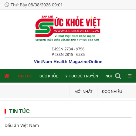
Thứ Bảy 08/08/2026 09:01
E-ISSN 2734 - 9756
P-ISSN 2815 - 6285
VietNam Health MagazineOnline
NLINE
TIN TỨC
SỨC KHỎE
Y HỌC CỔ TRUYỀN
NGHIÊN CỨU TRA
MỚI NHẤT
ĐỌC NHIỀU
TIN TỨC
Dấu ấn Việt Nam