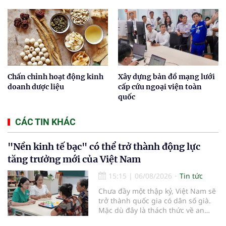
Chấn chỉnh hoạt động kinh
Xây dựng bản đồ mạng lưới
doanh dược liệu
cấp cứu ngoại viện toàn
quốc
CÁC TIN KHÁC
"Nền kinh tế bạc" có thể trở thành động lực
tăng trưởng mới của Việt Nam
15:15
|
06/08/2026
Tin tức
Chưa đầy một thập kỷ, Việt Nam sẽ
trở thành quốc gia có dân số già.
Mặc dù đây là thách thức về an
sinh xã hội, tuy nhiên cũng mở ra