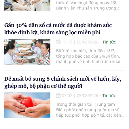
thức đi vào hoạt động ngày 4/8,
Bệnh viện Phụ sản Trung ương cơ
sở 2 đã tiếp đón hơn 500 lượt
người đến khám, điều trị và đón
em bé đầu tiên chào đời.
Gần 30% dân số cả nước đã được khám sức
khỏe định kỳ, khám sàng lọc miễn phí
15:15
|
05/08/2026
Tin tức
Bộ Y tế cho biết, tính đến 18/7,
tổng hợp báo cáo của 34/34 tỉnh,
thành phố về tình hình triển khai
khám sức khỏe định kỳ, khám sàng
lọc miễn phí cho người dân, ghi
nhận 32.286.360 người, chiếm gần
Đề xuất bổ sung 8 chính sách mới về hiến, lấy,
30% dân số cả nước đã được khám
ghép mô, bộ phận cơ thể người
sức khỏe định kỳ năm nay.
07:07
|
05/08/2026
Tin tức
Trong thời gian tới, Trung tâm
Điều phối ghép tạng quốc gia sẽ
tiếp tục phối hợp Bộ Y tế, các bệnh
viện và các cơ quan liên quan để
mở rộng mạng lưới điều phối, tăng