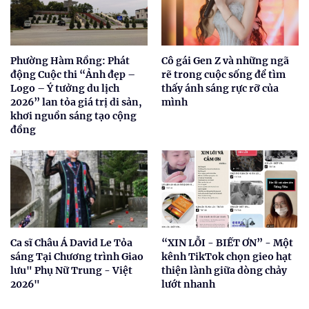
Phường Hàm Rồng: Phát
Cô gái Gen Z và những ngã
động Cuộc thi “Ảnh đẹp –
rẽ trong cuộc sống để tìm
Logo – Ý tưởng du lịch
thấy ánh sáng rực rỡ của
2026” lan tỏa giá trị di sản,
mình
khơi nguồn sáng tạo cộng
đồng
Ca sĩ Châu Á David Le Tỏa
“XIN LỖI - BIẾT ƠN” - Một
sáng Tại Chương trình Giao
kênh TikTok chọn gieo hạt
lưu" Phụ Nữ Trung - Việt
thiện lành giữa dòng chảy
2026"
lướt nhanh