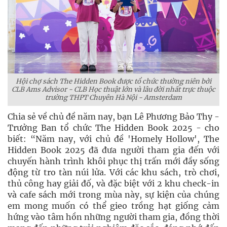
Hội chợ sách The Hidden Book được tổ chức thường niên bởi
CLB Ams Advisor - CLB Học thuật lớn và lâu đời nhất trực thuộc
trường THPT Chuyên Hà Nội - Amsterdam
Chia sẻ về chủ đề năm nay, bạn Lê Phương Bảo Thy -
Trưởng Ban tổ chức The Hidden Book 2025 - cho
biết: “Năm nay, với chủ đề 'Homely Hollow', The
Hidden Book 2025 đã đưa người tham gia đến với
chuyến hành trình khôi phục thị trấn mới đầy sống
động từ tro tàn núi lửa. Với các khu sách, trò chơi,
thủ công hay giải đố, và đặc biệt với 2 khu check-in
và cafe sách mới trong mùa này, sự kiện của chúng
em mong muốn có thể gieo trồng hạt giống cảm
hứng vào tâm hồn những người tham gia, đồng thời