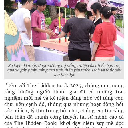
Sự kiện đã nhận được sự ủng hộ nồng nhiệt của nhiều bạn trẻ,
qua đó góp phần nâng cao tinh thần yêu thích sách và thúc đẩy
văn hóa đọc
“Đến với The Hidden Book 2025, chúng em mong
rằng những người tham gia đã có những trải
nghiệm mới mẻ và kỷ niệm đáng nhớ với từng con
chữ. Bên cạnh đó, thông qua những hoạt động hết
sức bổ ích, lý thú trong hội chợ, chúng em tin rằng
bản thân đã thành công truyền tải sứ mệnh cao cả
của The Hidden Book: khơi dậy niềm say mê đọc