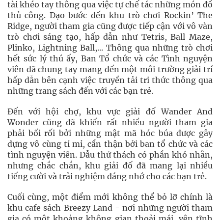
tài khéo tay thông qua việc tự chế tác những món đồ
thủ công. Dạo bước đến khu trò chơi Rockin’ The
Ridge, người tham gia cũng được tiếp cận với vô vàn
trò chơi sáng tạo, hấp dẫn như Tetris, Ball Maze,
Plinko, Lightning Ball,... Thông qua những trò chơi
hết sức lý thú ấy, Ban Tổ chức và các Tình nguyện
viên đã chung tay mang đến một môi trường giải trí
hấp dẫn bên cạnh việc truyền tải tri thức thông qua
những trang sách đến với các bạn trẻ.
Đến với hội chợ, khu vực giải đố Wander And
Wonder cũng đã khiến rất nhiều người tham gia
phải bối rối bởi những mật mã hóc búa được gây
dựng vô cùng tỉ mỉ, cẩn thận bởi ban tổ chức và các
tình nguyện viên. Dẫu thử thách có phần khó nhằn,
nhưng chắc chắn, khu giải đố đã mang lại nhiều
tiếng cười và trải nghiệm đáng nhớ cho các bạn trẻ.
Cuối cùng, một điểm mới không thể bỏ lỡ chính là
khu cafe sách Breezy Land - nơi những người tham
gia có một khoảng không gian thoải mái, yên tĩnh