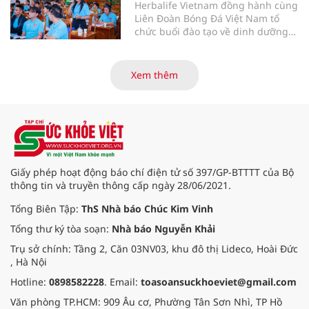
Herbalife Vietnam đồng hành cùng
Liên Đoàn Bóng Đá Việt Nam tổ
chức buổi đào tạo về dinh dưỡng
thể thao nâng cao cho các huấn
luyện viên và cầu thủ bóng đá.
Xem thêm
Giấy phép hoạt động báo chí điện tử số 397/GP-BTTTT của Bộ
thông tin và truyền thông cấp ngày 28/06/2021.
Tổng Biên Tập:
ThS Nhà báo Chúc Kim Vinh
Tổng thư ký tòa soạn:
Nhà báo Nguyễn Khải
Trụ sở chính: Tầng 2, Căn 03NV03, khu đô thị Lideco, Hoài Đức
, Hà Nội
Hotline:
0898582228
. Email:
toasoansuckhoeviet@gmail.com
Văn phòng TP.HCM: 909 Âu cơ, Phường Tân Sơn Nhì, TP Hồ