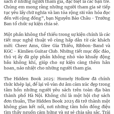
sách ở những người tham gia, đặc biệt là các bạn trẻ.
Chúng em mong rằng những người tham gia sẽ tiếp
tục yêu lấy chữ nghĩa và lan tỏa rộng rãi văn hóa đọc
đến với cộng đồng”, bạn Nguyễn Bảo Châu - Trưởng
Ban tổ chức sự kiện chia sẻ.
Một phần không thể thiếu trong sự kiện chính là các
tiết mục nghệ thuật vô cùng hấp dẫn từ các khách
mời: Cheer Ams, Glee Gia Thiều, Ribbon-Band và
KGC - Kimlien Guitar Club. Những tiết mục độc đáo,
thú vị ấy đã góp phần không nhỏ vào khuấy động
bầu không khí, giúp cho sự kiện càng thêm hân
hoan, náo nhiệt cho những người tham gia.
The Hidden Book 2025: Homely Hollow đã chính
thức khép lại, để lại vô vàn dư âm cảm xúc đẹp trong
tâm hồn những người yêu sách trên toàn địa bàn
thành phố Hà Nội. Không chỉ là một hội chợ sách
đơn thuần, The Hidden Book 2025 đã trở thành một
không gian kết nối, nơi những tâm hồn đồng điệu
tìm thấy nguồn cảm hứng và sự sẻ chia sâu sắc. Trải