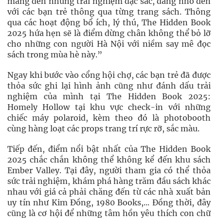
mang đến những trải nghiệm đặc sắc, đáng nhớ đến
với các bạn trẻ thông qua từng trang sách. Thông
qua các hoạt động bổ ích, lý thú, The Hidden Book
2025 hứa hẹn sẽ là điểm dừng chân không thể bỏ lỡ
cho những con người Hà Nội với niềm say mê đọc
sách trong mùa hè này.”
Ngay khi bước vào cổng hội chợ, các bạn trẻ đã được
thỏa sức ghi lại hình ảnh cũng như đánh dấu trải
nghiệm của mình tại The Hidden Book 2025:
Homely Hollow tại khu vực check-in với những
chiếc máy polaroid, kèm theo đó là photobooth
cùng hàng loạt các props trang trí rực rỡ, sắc màu.
Tiếp đến, điểm nổi bật nhất của The Hidden Book
2025 chắc chắn không thể không kể đến khu sách
Ember Valley. Tại đây, người tham gia có thể thỏa
sức trải nghiệm, khám phá hàng trăm đầu sách khác
nhau với giá cả phải chăng đến từ các nhà xuất bản
uy tín như Kim Đồng, 1980 Books,... Đồng thời, đây
cũng là cơ hội để những tâm hồn yêu thích con chữ