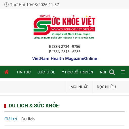
Thứ Hai 10/08/2026 11:57
E-ISSN 2734 - 9756
P-ISSN 2815 - 6285
VietNam Health MagazineOnline
NLINE
TIN TỨC
SỨC KHỎE
Y HỌC CỔ TRUYỀN
NGHIÊN CỨU TRA
MỚI NHẤT
ĐỌC NHIỀU
DU LỊCH & SỨC KHỎE
Giải trí
Du lịch