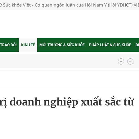
tử Sức khỏe Việt - Cơ quan ngôn luận của Hội Nam Y (Hội YDHCT) V
 TRAO ĐỔI
KINH TẾ
MÔI TRƯỜNG & SỨC KHỎE
PHÁP LUẬT & SỨC KHỎE
D
g, nhiệt độ cao nhất 35 độ
kỳ, khám sàng lọc cho người dân
rị doanh nghiệp xuất sắc từ
ông cực hiệu quả
 chuyên gia