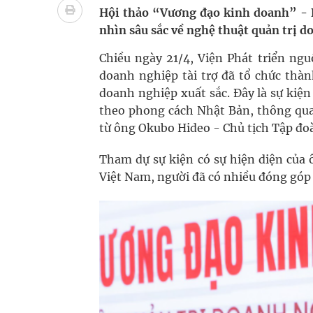
Vương Thành Công: Khi việc học bắt đầu từ trải 
Hội thảo “Vương đạo kinh doanh” - 
nhìn sâu sắc về nghệ thuật quản trị 
Tầm soát sớm ung thư vú giúp cứu sống hàng ng
Chiều ngày 21/4, Viện Phát triển ng
Giải pháp nâng cao thị lực thời hiện đại
doanh nghiệp tài trợ đã tổ chức thà
doanh nghiệp xuất sắc. Đây là sự kiệ
Triển khai đồng bộ các giải pháp quản lý chất lư
theo phong cách Nhật Bản, thông qua
từ ông Okubo Hideo - Chủ tịch Tập đoà
Tham dự sự kiện có sự hiện diện củ
Việt Nam, người đã có nhiều đóng góp 