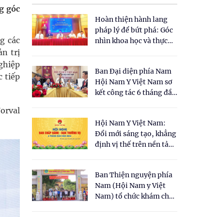
g góc
Hoàn thiện hành lang
pháp lý để bứt phá: Góc
g các
nhìn khoa học và thực
tiễn tại Tọa đàm " Đề
n trị
xuất một số nội dung
ghiệp
Ban Đại diện phía Nam
cho Luật Y dược cổ
 tiếp
Hội Nam Y Việt Nam sơ
truyền Việt Nam"
kết công tác 6 tháng đầu
năm 2026
orval
Hội Nam Y Việt Nam:
Đổi mới sáng tạo, khẳng
định vị thế trên nền tảng
y học cổ truyền và khoa
học hiện đại
Ban Thiện nguyện phía
Nam (Hội Nam y Việt
Nam) tổ chức khám chữa
bệnh y học cổ truyền và