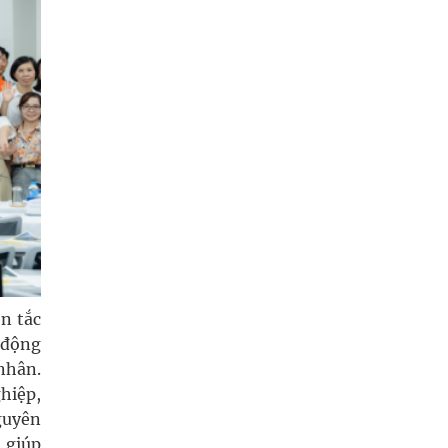
n tắc
 động
nhân.
hiệp,
guyên
 giúp