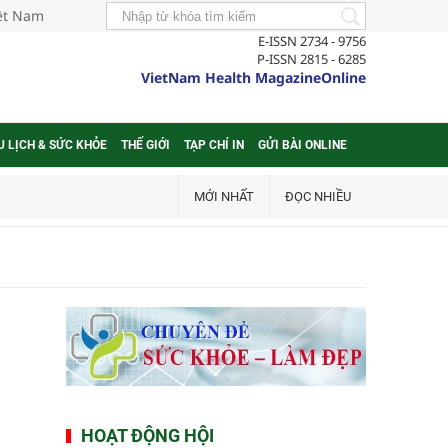
iệt Nam
E-ISSN 2734 - 9756
P-ISSN 2815 - 6285
VietNam Health MagazineOnline
U LỊCH & SỨC KHỎE
THẾ GIỚI
TẠP CHÍ IN
GỬI BÀI ONLINE
MỚI NHẤT
ĐỌC NHIỀU
HOẠT ĐỘNG HỘI