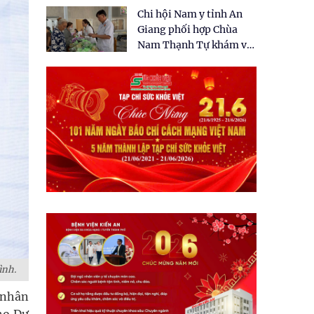
tặng quà cho 150 người
Chi hội Nam y tỉnh An
dân tại xã Tân Tập
Giang phối hợp Chùa
Nam Thạnh Tự khám và
cấp thuốc miễn phí cho
nhân dân
ình.
 nhân