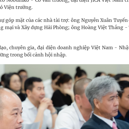
to Nobuhiko - Cố vấn trưởng, đại diện JICA Việt Nam c
ó Viện trưởng.
sự góp mặt của các nhà tài trợ: ông Nguyễn Xuân Tuyến
g mại và Xây dựng Hải Phòng; ông Hoàng Việt Thắng -
đạo, chuyên gia, đại diện doanh nghiệp Việt Nam - Nhậ
vững trong bối cảnh hội nhập.