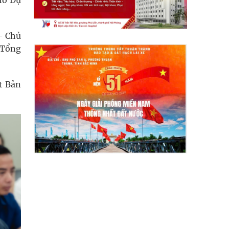
ho Dự
- Chủ
 Tổng
t Bản