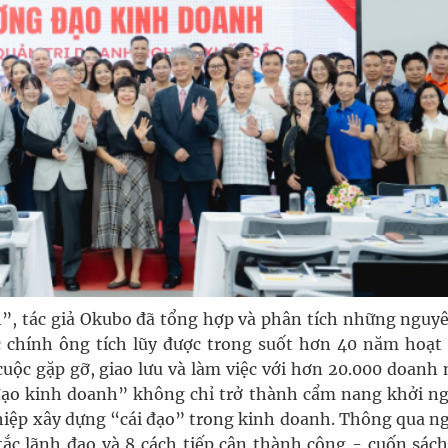
”, tác giả Okubo đã tổng hợp và phân tích những nguyê
 chính ông tích lũy được trong suốt hơn 40 năm hoạt
uộc gặp gỡ, giao lưu và làm việc với hơn 20.000 doanh 
đạo kinh doanh” không chỉ trở thành cẩm nang khởi ng
hiệp xây dựng “cái đạo” trong kinh doanh. Thông qua n
ắc lãnh đạo và 8 cách tiếp cận thành công - cuốn sách