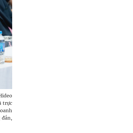
Hideo
 trực
doanh
 đắn,