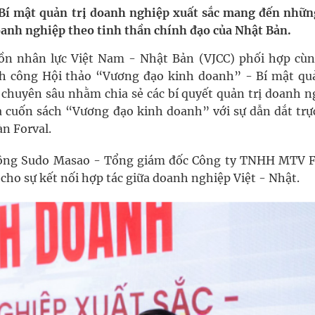
nghiệm thực tế
Bí mật quản trị doanh nghiệp xuất sắc mang đến nhữn
doanh nghiệp theo tinh thần chính đạo của Nhật Bản.
hìn phụ nữ mỗi năm
uồn nhân lực Việt Nam - Nhật Bản (VJCC) phối hợp cùn
nh công Hội thảo “Vương đạo kinh doanh” - Bí mật quả
n chuyên sâu nhằm chia sẻ các bí quyết quản trị doanh n
ợng thuốc
 cuốn sách “Vương đạo kinh doanh” với sự dẫn dắt trực
n Forval.
a ông Sudo Masao - Tổng giám đốc Công ty TNHH MTV F
cho sự kết nối hợp tác giữa doanh nghiệp Việt - Nhật.