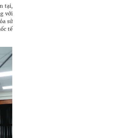
 tại,
g với
hóa sứ
ốc tế