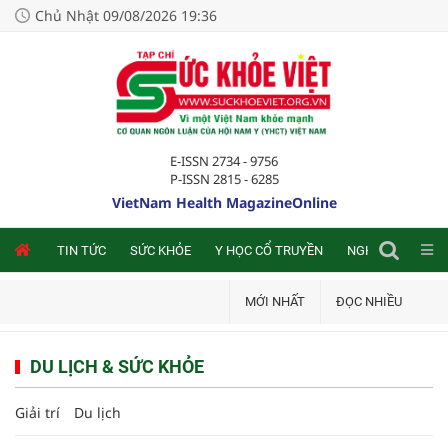
Chủ Nhật 09/08/2026 19:36
E-ISSN 2734 - 9756
P-ISSN 2815 - 6285
VietNam Health MagazineOnline
NLINE
TIN TỨC
SỨC KHỎE
Y HỌC CỔ TRUYỀN
NGHIÊN CỨU TRA
MỚI NHẤT
ĐỌC NHIỀU
DU LỊCH & SỨC KHỎE
Giải trí
Du lịch