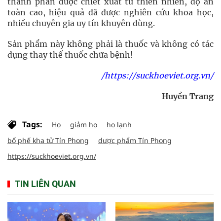
thành phần được chiết xuất từ thiên nhiên, độ an
toàn cao, hiệu quả đã được nghiên cứu khoa học,
nhiều chuyên gia uy tín khuyên dùng.
Sản phẩm này không phải là thuốc và không có tác
dụng thay thế thuốc chữa bệnh!
/https://suckhoeviet.org.vn/
Huyền Trang
Tags:
Ho
giảm ho
ho lạnh
bổ phế kha tử Tín Phong
dược phẩm Tín Phong
https://suckhoeviet.org.vn/
TIN LIÊN QUAN