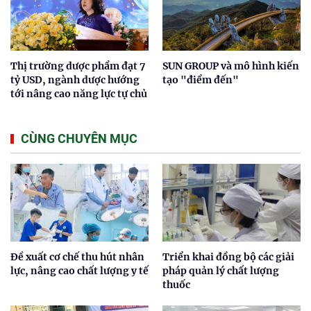
Thị trường dược phẩm đạt 7
SUN GROUP và mô hình kiến
tỷ USD, ngành dược hướng
tạo "điểm đến"
tới nâng cao năng lực tự chủ
CÙNG CHUYÊN MỤC
Đề xuất cơ chế thu hút nhân
Triển khai đồng bộ các giải
lực, nâng cao chất lượng y tế
pháp quản lý chất lượng
thuốc