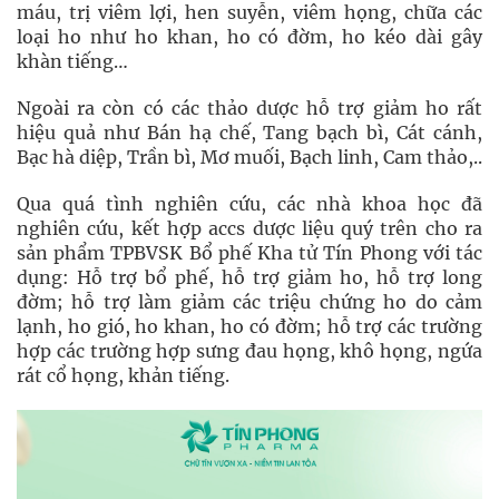
máu, trị viêm lợi, hen suyễn, viêm họng, chữa các
loại ho như ho khan, ho có đờm, ho kéo dài gây
khàn tiếng…
Ngoài ra còn có các thảo dược hỗ trợ giảm ho rất
hiệu quả như Bán hạ chế, Tang bạch bì, Cát cánh,
Bạc hà diệp, Trần bì, Mơ muối, Bạch linh, Cam thảo,..
Qua quá tình nghiên cứu, các nhà khoa học đã
nghiên cứu, kết hợp accs dược liệu quý trên cho ra
sản phẩm TPBVSK Bổ phế Kha tử Tín Phong với tác
dụng: Hỗ trợ bổ phế, hỗ trợ giảm ho, hỗ trợ long
đờm; hỗ trợ làm giảm các triệu chứng ho do cảm
lạnh, ho gió, ho khan, ho có đờm; hỗ trợ các trường
hợp các trường hợp sưng đau họng, khô họng, ngứa
rát cổ họng, khản tiếng.