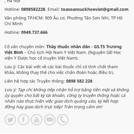
, Hà Nội
Hotline:
0898582228
. Email:
toasoansuckhoeviet@gmail.com
Văn phòng TP.HCM: 909 Âu cơ, Phường Tân Sơn Nhì, TP Hồ
Chí Minh
Hotline:
0949.737.666
Cố vấn chuyên môn:
Thầy thuốc nhân dân - GS.TS Trương
Việt Bình
– Chủ tịch Hội Nam Y Việt Nam. (Nguyên GĐ Học
viện Y Dược học cổ truyền Việt Nam).
Lưu ý: Các bài viết về các bài thuốc chỉ có tính chất tham
khảo, không thay thế cho việc chẩn đoán hoặc điều trị.
Liên hệ hợp tác Truyền thông:
0898 582 228
Lưu ý: Tạp chí không tiếp nhận hỗ trợ bằng tiền mặt và không
ủy quyền cho bất kỳ tài khoản, công ty truyền thông hoặc cá
nhân nào thực hiện việc giao dịch quảng cáo, ký kết hợp
đồng hay giao dịch trực tiếp! Trân trọng cảm ơn!