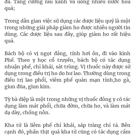
đá. Tăng cường rau xanh và uống nhiều nước hoa
quả;
Trong dân gian việc sử dụng các dược liệu quý là một
trong những giải pháp giảm ho được nhiều người tin
dùng. Các dược liệu sau đây, giúp giảm ho rất hiệu
quả.
Bách bộ có vị ngọt đắng, tính hơi ôn, đi vào kinh
Phế. Theo y học cổ truyền, bách bộ có tác dụng
nhuận phế, chỉ khái, sát trùng. Vị thuốc này được sử
dụng trong điều trị ho do hư lao. Thường dùng trong
điều trị lao phổi, viêm phế quản mạn tính,ho gà,
giun đũa, giun kim.
Tỳ bà diệp là một trong những vị thuốc đông y có tác
dụng làm mát phổi, chữa đờm, chữa ho, và làm mát
dạ dày, chống nôn.
Kha tử là liễm phế chỉ khái, sáp tràng chỉ tả. Bên
cạnh đó, phần thịt quả kha tử cũng có tác dụng cầm