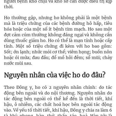
người bệnh khó chịu và khổ sở cần được điều trị kịp
thời.
Ho thường gặp, nhưng ho không phải là một bệnh
mà là triệu chứng của các bệnh đường hô hấp, tiêu
hóa hoặc của một số ít bệnh tim mạch. Ho sau một
đợt cảm cúm thường không đáng ngại và không cần
dùng thuốc giảm ho. Ho có thể là mạn tính hoặc cấp
tính. Một số triệu chứng đi kèm với ho bao gồm:
Sốt; ớn lạnh; nhức mỏi cơ thể; viêm họng; buồn nôn
hoặc ói mửa; đau đầu; đổ mồ hôi đêm; sổ mũi; chảy
nước mũi sau.
Nguyên nhân của việc ho do đâu?
Theo Đông y, ho có 2 nguyên nhân chính: do tác
động bên ngoài và do nội thương. Nguyên nhân do
tác động bên ngoài có thể kể đến là thời tiết, khí
hậu, ô nhiễm, các chất hoá học bên ngoài tác động
vào. Về yếu tố thời tiết, khí hậu, Đông y chia ra làm 6
tà khí: phong, hàn, thử, thấp, táo, hoả. Hàn tức là