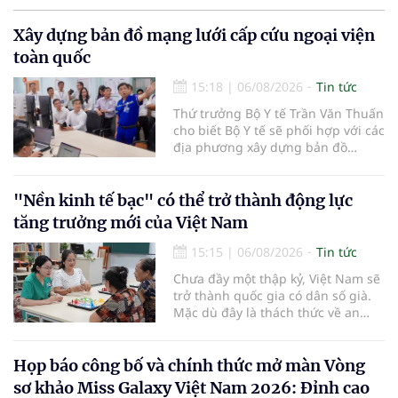
Xây dựng bản đồ mạng lưới cấp cứu ngoại viện
toàn quốc
15:18
|
06/08/2026
Tin tức
Thứ trưởng Bộ Y tế Trần Văn Thuấn
cho biết Bộ Y tế sẽ phối hợp với các
địa phương xây dựng bản đồ
mạng lưới cấp cứu ngoại viện,
đồng thời chuẩn hóa đào tạo, hoàn
thiện cơ chế tài chính và đa dạng
"Nền kinh tế bạc" có thể trở thành động lực
hóa phương tiện nhằm nâng cao
tăng trưởng mới của Việt Nam
năng lực cấp cứu trước viện trên
phạm vi cả nước.
15:15
|
06/08/2026
Tin tức
Chưa đầy một thập kỷ, Việt Nam sẽ
trở thành quốc gia có dân số già.
Mặc dù đây là thách thức về an
sinh xã hội, tuy nhiên cũng mở ra
"nền kinh tế bạc", lĩnh vực dự báo
có giá trị hàng tỷ USD.
Họp báo công bố và chính thức mở màn Vòng
sơ khảo Miss Galaxy Việt Nam 2026: Đỉnh cao