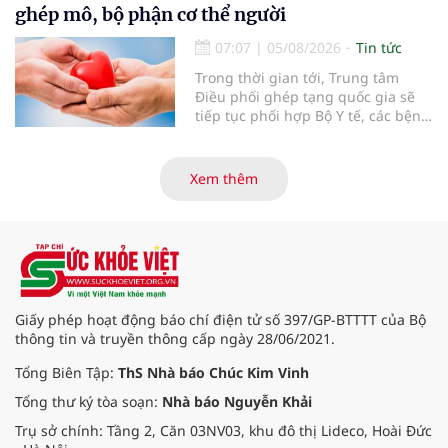
30% dân số cả nước đã được khám
ghép mô, bộ phận cơ thể người
sức khỏe định kỳ năm nay.
07:07
|
05/08/2026
Tin tức
Trong thời gian tới, Trung tâm
Điều phối ghép tạng quốc gia sẽ
tiếp tục phối hợp Bộ Y tế, các bệnh
viện và các cơ quan liên quan để
mở rộng mạng lưới điều phối, tăng
cường truyền thông, hoàn thiện
Xem thêm
quy trình chuyên môn và hệ thống
pháp luật để thúc đẩy lĩnh vực
hiến và ghép mô tạng.
Giấy phép hoạt động báo chí điện tử số 397/GP-BTTTT của Bộ
thông tin và truyền thông cấp ngày 28/06/2021.
Tổng Biên Tập:
ThS Nhà báo Chúc Kim Vinh
Tổng thư ký tòa soạn:
Nhà báo Nguyễn Khải
Trụ sở chính: Tầng 2, Căn 03NV03, khu đô thị Lideco, Hoài Đức