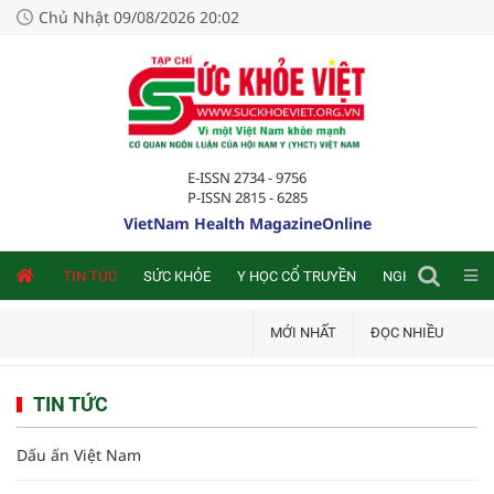
Chủ Nhật 09/08/2026 20:02
E-ISSN 2734 - 9756
P-ISSN 2815 - 6285
VietNam Health MagazineOnline
NLINE
TIN TỨC
SỨC KHỎE
Y HỌC CỔ TRUYỀN
NGHIÊN CỨU TRA
MỚI NHẤT
ĐỌC NHIỀU
TIN TỨC
Dấu ấn Việt Nam