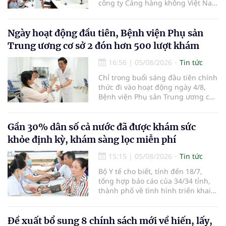
công ty Cảng hàng không Việt Nam
(ACV) và các hãng hàng không để
triển khai công tác xúc tiến và hợp
tác giữa tỉnh Lâm Đồng và ACV
Ngày hoạt động đầu tiên, Bệnh viện Phụ sản
trong việc phục hồi hoạt động
Trung ương cơ sở 2 đón hơn 500 lượt khám
hàng không, thúc đẩy mở mới các
đường bay nội địa và quốc tế.
16:56
|
05/08/2026
Tin tức
Chỉ trong buổi sáng đầu tiên chính
thức đi vào hoạt động ngày 4/8,
Bệnh viện Phụ sản Trung ương cơ
sở 2 đã tiếp đón hơn 500 lượt
người đến khám, điều trị và đón
em bé đầu tiên chào đời.
Gần 30% dân số cả nước đã được khám sức
khỏe định kỳ, khám sàng lọc miễn phí
15:15
|
05/08/2026
Tin tức
Bộ Y tế cho biết, tính đến 18/7,
tổng hợp báo cáo của 34/34 tỉnh,
thành phố về tình hình triển khai
khám sức khỏe định kỳ, khám sàng
lọc miễn phí cho người dân, ghi
nhận 32.286.360 người, chiếm gần
Đề xuất bổ sung 8 chính sách mới về hiến, lấy,