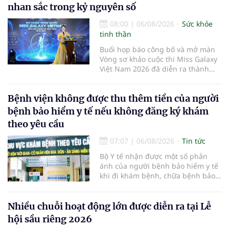
nhan sắc trong kỷ nguyên số
08:00
|
06/08/2026
Sức khỏe
tinh thần
Buổi họp báo công bố và mở màn
Vòng sơ khảo cuộc thi Miss Galaxy
Việt Nam 2026 đã diễn ra thành
công rực rỡ. Sự kiện đánh dấu sự
khởi đầu của một đấu trường nhan
Bệnh viện không được thu thêm tiền của người
sắc quy mô, khác biệt và tiên
phong – nơi tôn vinh vẻ đẹp thời
bệnh bảo hiểm y tế nếu không đăng ký khám
đại mới kết hợp giữa Tri thức, Bản
theo yêu cầu
lĩnh, Văn hóa và Công nghệ số
07:07
|
06/08/2026
Tin tức
Bộ Y tế nhận được một số phản
ánh của người bệnh bảo hiểm y tế
khi đi khám bệnh, chữa bệnh bảo
hiểm y tế đúng trình tự, thủ tục
quy định, không đăng ký khám
bệnh, chữa bệnh theo yêu cầu
Nhiều chuỗi hoạt động lớn được diễn ra tại Lễ
nhưng vẫn phải nộp thêm các chi
hội sầu riêng 2026
phí khám bệnh, chữa bệnh ngoài