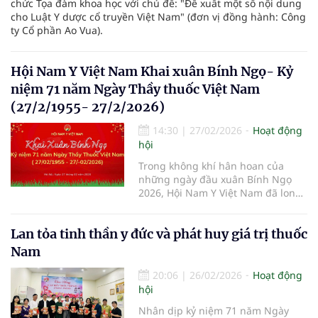
chức Tọa đàm khoa học với chủ đề: "Đề xuất một số nội dung
cho Luật Y dược cổ truyền Việt Nam" (đơn vị đồng hành: Công
ty Cổ phần Ao Vua).
Hội Nam Y Việt Nam Khai xuân Bính Ngọ- Kỷ
niệm 71 năm Ngày Thầy thuốc Việt Nam
(27/2/1955- 27/2/2026)
14:30
|
27/02/2026
Hoạt động
hội
Trong không khí hân hoan của
những ngày đầu xuân Bính Ngọ
2026, Hội Nam Y Việt Nam đã long
trọng tổ chức Buổi lễ Khai xuân và
Kỷ niệm 71 năm Ngày Thầy thuốc
Lan tỏa tinh thần y đức và phát huy giá trị thuốc
Việt Nam (27/02/1955 –
27/02/2026). Đây là dịp để các thế
Nam
hệ thầy thuốc nhìn lại chặng
đường vẻ vang, đồng thời thắp
20:06
|
26/02/2026
Hoạt động
sáng tinh thần “Nam dược trị Nam
hội
nhân”.
Nhân dịp kỷ niệm 71 năm Ngày