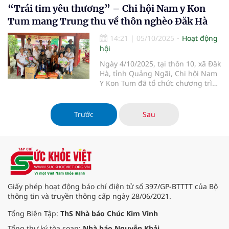
“Trái tim yêu thương” – Chi hội Nam y Kon
phường Long Phú, tỉnh An Giang.
Tum mang Trung thu về thôn nghèo Đăk Hà
14:21
|
05/10/2025
Hoạt động
hội
Ngày 4/10/2025, tại thôn 10, xã Đăk
Hà, tỉnh Quảng Ngãi, Chi hội Nam
Y Kon Tum đã tổ chức chương trình
thiện nguyện đầy ý nghĩa mang
tên “Trái tim yêu thương”
Trước
Sau
Giấy phép hoạt động báo chí điện tử số 397/GP-BTTTT của Bộ
thông tin và truyền thông cấp ngày 28/06/2021.
Tổng Biên Tập:
ThS Nhà báo Chúc Kim Vinh
Tổng thư ký tòa soạn:
Nhà báo Nguyễn Khải