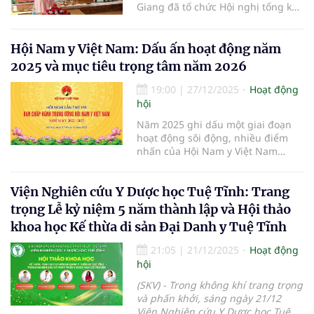
Giang đã tổ chức Hội nghị tổng kết
hoạt động vào ngày 03/01/2025 tại
phường Tân Châu, tỉnh An Giang.
Hội Nam y Việt Nam: Dấu ấn hoạt động năm
2025 và mục tiêu trọng tâm năm 2026
19:00
|
27/12/2025
Hoạt động
hội
Năm 2025 ghi dấu một giai đoạn
hoạt động sôi động, nhiều điểm
nhấn của Hội Nam y Việt Nam
trong bối cảnh phong trào bảo tồn,
phát triển y học cổ truyền và Nam
Viện Nghiên cứu Y Dược học Tuệ Tĩnh: Trang
y tiếp tục nhận được sự quan tâm
của xã hội.
trọng Lễ kỷ niệm 5 năm thành lập và Hội thảo
khoa học Kế thừa di sản Đại Danh y Tuệ Tĩnh
21:05
|
21/12/2025
Hoạt động
hội
(SKV) -
Trong không khí trang trọng
và phấn khởi,
sáng ngày 21/12
Viện Nghiên cứu Y Dược học Tuệ