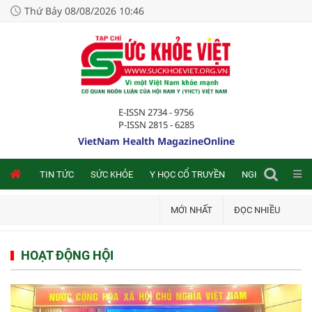
Thứ Bảy 08/08/2026 10:46
E-ISSN 2734 - 9756
P-ISSN 2815 - 6285
VietNam Health MagazineOnline
NLINE
TIN TỨC
SỨC KHỎE
Y HỌC CỔ TRUYỀN
NGHIÊN CỨU TRA
MỚI NHẤT
ĐỌC NHIỀU
HOẠT ĐỘNG HỘI