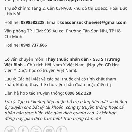
Trụ sở chính: Tầng 2, Căn 03NV03, khu đô thị Lideco, Hoài Đức
, Hà Nội
Hotline:
0898582228
. Email:
toasoansuckhoeviet@gmail.com
Văn phòng TP.HCM: 909 Âu cơ, Phường Tân Sơn Nhì, TP Hồ
Chí Minh
Hotline:
0949.737.666
Cố vấn chuyên môn:
Thầy thuốc nhân dân - GS.TS Trương
Việt Bình
– Chủ tịch Hội Nam Y Việt Nam. (Nguyên GĐ Học
viện Y Dược học cổ truyền Việt Nam).
Lưu ý: Các bài viết về các bài thuốc chỉ có tính chất tham
khảo, không thay thế cho việc chẩn đoán hoặc điều trị.
Liên hệ hợp tác Truyền thông:
0898 582 228
Lưu ý: Tạp chí không tiếp nhận hỗ trợ bằng tiền mặt và không
ủy quyền cho bất kỳ tài khoản, công ty truyền thông hoặc cá
nhân nào thực hiện việc giao dịch quảng cáo, ký kết hợp
đồng hay giao dịch trực tiếp! Trân trọng cảm ơn!