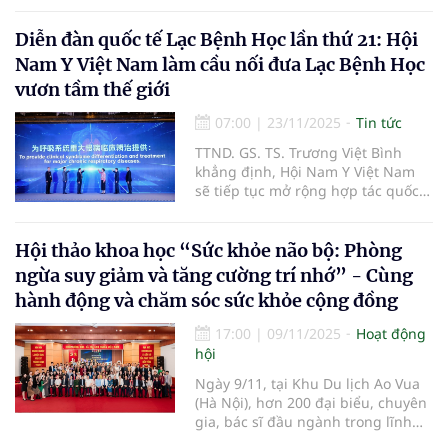
biệt, mang theo khoảng 20 tấn
hàng hóa với tổng trị giá hơn 500
Diễn đàn quốc tế Lạc Bệnh Học lần thứ 21: Hội
triệu đồng đến với đồng bào Rục
tại xã Kim Phú, tỉnh Quảng Trị.
Nam Y Việt Nam làm cầu nối đưa Lạc Bệnh Học
vươn tầm thế giới
07:00
|
23/11/2025
Tin tức
TTND. GS. TS. Trương Việt Bình
khẳng định, Hội Nam Y Việt Nam
sẽ tiếp tục mở rộng hợp tác quốc
tế, đặc biệt với các cơ sở nghiên
cứu hàng đầu của Trung Quốc và
nhiều quốc gia khác, nhằm đưa
Hội thảo khoa học “Sức khỏe não bộ: Phòng
Lạc bệnh học cũng như y học cổ
ngừa suy giảm và tăng cường trí nhớ” - Cùng
truyền Việt Nam lên tầm cao mới.
hành động và chăm sóc sức khỏe cộng đồng
17:00
|
09/11/2025
Hoạt động
hội
Ngày 9/11, tại Khu Du lịch Ao Vua
(Hà Nội), hơn 200 đại biểu, chuyên
gia, bác sĩ đầu ngành trong lĩnh
vực y học hiện đại và y học cổ