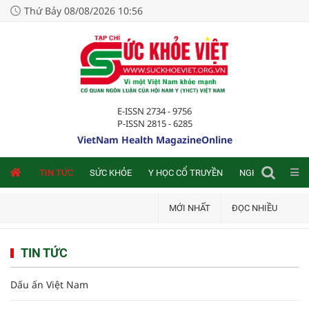
Thứ Bảy 08/08/2026 10:56
E-ISSN 2734 - 9756
P-ISSN 2815 - 6285
VietNam Health MagazineOnline
NLINE
TIN TỨC
SỨC KHỎE
Y HỌC CỔ TRUYỀN
NGHIÊN CỨU TRA
MỚI NHẤT
ĐỌC NHIỀU
TIN TỨC
Dấu ấn Việt Nam