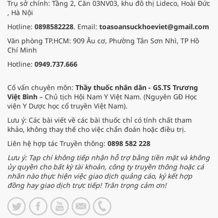
Trụ sở chính: Tầng 2, Căn 03NV03, khu đô thị Lideco, Hoài Đức
, Hà Nội
Hotline:
0898582228
. Email:
toasoansuckhoeviet@gmail.com
Văn phòng TP.HCM: 909 Âu cơ, Phường Tân Sơn Nhì, TP Hồ
Chí Minh
Hotline:
0949.737.666
Cố vấn chuyên môn:
Thầy thuốc nhân dân - GS.TS Trương
Việt Bình
– Chủ tịch Hội Nam Y Việt Nam. (Nguyên GĐ Học
viện Y Dược học cổ truyền Việt Nam).
Lưu ý: Các bài viết về các bài thuốc chỉ có tính chất tham
khảo, không thay thế cho việc chẩn đoán hoặc điều trị.
Liên hệ hợp tác Truyền thông:
0898 582 228
Lưu ý: Tạp chí không tiếp nhận hỗ trợ bằng tiền mặt và không
ủy quyền cho bất kỳ tài khoản, công ty truyền thông hoặc cá
nhân nào thực hiện việc giao dịch quảng cáo, ký kết hợp
đồng hay giao dịch trực tiếp! Trân trọng cảm ơn!