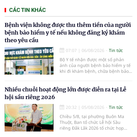
CÁC TIN KHÁC
Bệnh viện không được thu thêm tiền của người
bệnh bảo hiểm y tế nếu không đăng ký khám
theo yêu cầu
07:07
|
06/08/2026
Tin tức
Bộ Y tế nhận được một số phản
ánh của người bệnh bảo hiểm y tế
khi đi khám bệnh, chữa bệnh bảo
hiểm y tế đúng trình tự, thủ tục
quy định, không đăng ký khám
bệnh, chữa bệnh theo yêu cầu
Nhiều chuỗi hoạt động lớn được diễn ra tại Lễ
nhưng vẫn phải nộp thêm các chi
hội sầu riêng 2026
phí khám bệnh, chữa bệnh ngoài
phần cùng chi trả.
20:32
|
05/08/2026
Tin tức
Chiều 5/8, tại phường Buôn Ma
Thuột, Ban tổ chức Lễ hội Sầu
riêng Đắk Lắk 2026 tổ chức họp
báo thông tin về các hoạt động của