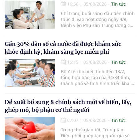
đường bay nội địa và quốc tế.
16:56
|
05/08/2026
Tin tức
Chỉ trong buổi sáng đầu tiên chính
thức đi vào hoạt động ngày 4/8,
Bệnh viện Phụ sản Trung ương cơ
sở 2 đã tiếp đón hơn 500 lượt
người đến khám, điều trị và đón
em bé đầu tiên chào đời.
Gần 30% dân số cả nước đã được khám sức
khỏe định kỳ, khám sàng lọc miễn phí
15:15
|
05/08/2026
Tin tức
Bộ Y tế cho biết, tính đến 18/7,
tổng hợp báo cáo của 34/34 tỉnh,
thành phố về tình hình triển khai
khám sức khỏe định kỳ, khám sàng
lọc miễn phí cho người dân, ghi
nhận 32.286.360 người, chiếm gần
Đề xuất bổ sung 8 chính sách mới về hiến, lấy,
30% dân số cả nước đã được khám
ghép mô, bộ phận cơ thể người
sức khỏe định kỳ năm nay.
07:07
|
05/08/2026
Tin tức
Trong thời gian tới, Trung tâm
Điều phối ghép tạng quốc gia sẽ