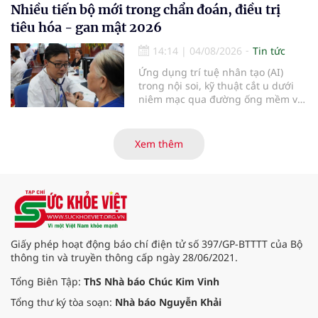
điểm dừng chân đầu tiên tại Bệnh
Nhiều tiến bộ mới trong chẩn đoán, điều trị
viện Bạch Mai cơ sở Ninh Bình.
tiêu hóa - gan mật 2026
14:14
|
04/08/2026
Tin tức
Ứng dụng trí tuệ nhân tạo (AI)
trong nội soi, kỹ thuật cắt u dưới
niêm mạc qua đường ống mềm và
các tiến bộ mới hướng tới "chữa
khỏi chức năng" bệnh viêm gan B
là những nội dung trọng tâm được
Xem thêm
báo cáo tại Hội thảo khoa học cập
nhật chẩn đoán và điều trị bệnh lý
tiêu hóa - gan mật vừa diễn ra
ngày 1/8 tại Bệnh viện Đại học
quốc tế Hồng Bàng.
Giấy phép hoạt động báo chí điện tử số 397/GP-BTTTT của Bộ
thông tin và truyền thông cấp ngày 28/06/2021.
Tổng Biên Tập:
ThS Nhà báo Chúc Kim Vinh
Tổng thư ký tòa soạn:
Nhà báo Nguyễn Khải