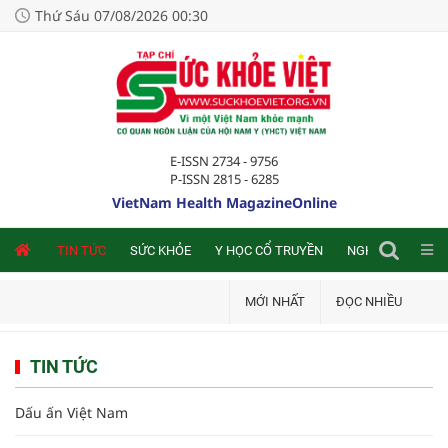
Thứ Sáu 07/08/2026 00:30
E-ISSN 2734 - 9756
P-ISSN 2815 - 6285
VietNam Health MagazineOnline
NLINE
TIN TỨC
SỨC KHỎE
Y HỌC CỔ TRUYỀN
NGHIÊN CỨU TRA
MỚI NHẤT
ĐỌC NHIỀU
TIN TỨC
Dấu ấn Việt Nam