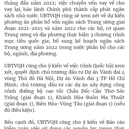
tháng đầu năm 2022; việc chuyển vốn vay về cho
vay lại, bảo lãnh Chính phủ thành cấp phát ngân
sách nhà nước. UBTVQH cũng sẽ xem xét về dự kiến
phương án phân bổ vốn ngân sách Trung ương giai
đoạn 2021-2025 và năm 2022 cho các bộ, cơ quan
Trung ương và địa phương thực hiện 3 chương trình
mục tiêu quốc gia; bổ sung kế hoạch ngân sách
Trung ương năm 2022 trong nước phân bổ cho các
bộ, ngành, địa phương.
UBTVQH cũng cho ý kiến về việc trình Quốc hội xem
xét, quyết định chủ trương đầu tư Dự án Vành đai 4
vùng Thủ đô Hà Nội, Dự án Vành đai 3 TP Hồ Chí
Minh; chủ trương đầu tư các dự án xây dựng công
trình đường bộ cao tốc Châu Đốc-Cần Thơ-Sóc
Trăng (giai đoạn 1), Khánh Hòa-Buôn Ma Thuột
(giai đoạn 1), Biên Hòa-Vũng Tàu (giai đoạn 1) (nếu
đủ điều kiện).
Bên cạnh đó, UBTVQH cũng cho ý kiến về Báo cáo
kiểm toán việc sử dụng các nguồn lực trong thực