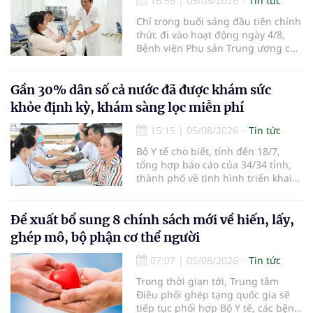
16:56
|
05/08/2026
Tin tức
Chỉ trong buổi sáng đầu tiên chính
thức đi vào hoạt động ngày 4/8,
Bệnh viện Phụ sản Trung ương cơ
sở 2 đã tiếp đón hơn 500 lượt
người đến khám, điều trị và đón
em bé đầu tiên chào đời.
Gần 30% dân số cả nước đã được khám sức
khỏe định kỳ, khám sàng lọc miễn phí
15:15
|
05/08/2026
Tin tức
Bộ Y tế cho biết, tính đến 18/7,
tổng hợp báo cáo của 34/34 tỉnh,
thành phố về tình hình triển khai
khám sức khỏe định kỳ, khám sàng
lọc miễn phí cho người dân, ghi
nhận 32.286.360 người, chiếm gần
Đề xuất bổ sung 8 chính sách mới về hiến, lấy,
30% dân số cả nước đã được khám
ghép mô, bộ phận cơ thể người
sức khỏe định kỳ năm nay.
07:07
|
05/08/2026
Tin tức
Trong thời gian tới, Trung tâm
Điều phối ghép tạng quốc gia sẽ
tiếp tục phối hợp Bộ Y tế, các bệnh