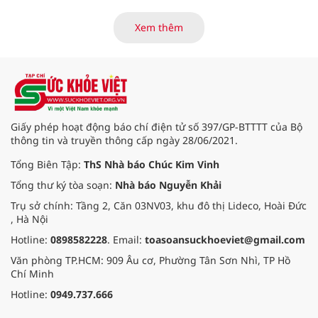
đổi mới phương thức quản lý, tăng
cường hậu kiểm, ứng dụng chuyển
Xem thêm
đổi số, kiểm soát nguy cơ theo toàn
bộ chuỗi cung ứng và nâng cao
hiệu quả quản lý loại hình thức ăn
đường phố, bếp ăn tập thể, góp
phần nâng cao hiệu quả bảo đảm
an toàn thực phẩm trong giai đoạn
mới.
Giấy phép hoạt động báo chí điện tử số 397/GP-BTTTT của Bộ
thông tin và truyền thông cấp ngày 28/06/2021.
Tổng Biên Tập:
ThS Nhà báo Chúc Kim Vinh
Tổng thư ký tòa soạn:
Nhà báo Nguyễn Khải
Trụ sở chính: Tầng 2, Căn 03NV03, khu đô thị Lideco, Hoài Đức
, Hà Nội
Hotline:
0898582228
. Email:
toasoansuckhoeviet@gmail.com
Văn phòng TP.HCM: 909 Âu cơ, Phường Tân Sơn Nhì, TP Hồ
Chí Minh
Hotline:
0949.737.666