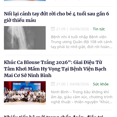
viện và các cơ quan liên quan để
mở rộng mạng lưới điều phối, tăng
cường truyền thông, hoàn thiện
Nối lại cánh tay đứt rời cho bé 4 tuổi sau gần 6
quy trình chuyên môn và hệ thống
giờ thiếu máu
pháp luật để thúc đẩy lĩnh vực
hiến và ghép mô tạng.
21:09
|
04/08/2026
Tin tức
Bệnh nhi 4 tuổi nhập Bệnh viện
Trung ương Quân đội 108 với cánh
tay phải bị nhổ giật, đứt rời hoàn
toàn do tai nạn giao thông. Dù
mạch máu, thần kinh bị tổn
thương nặng và thời gian thiếu
Khúc Ca Blouse Trắng 2026": Giai Điệu Từ
máu kéo dài, các bác sĩ đã tái lập
Tâm Khơi Mầm Hy Vọng Tại Bệnh Viện Bạch
tuần hoàn thành công sau ca vi
Mai Cơ Sở Ninh Bình
phẫu kéo dài 3 giờ.
21:00
|
04/08/2026
Sức khỏe
Ninh Bình – Trong bầu không khí
ấm áp, giàu cảm xúc, chương trình
nghệ thuật – thiện nguyện "Khúc
ca Blouse trắng" đã chính thức
khởi động hành trình năm 2026 với
điểm dừng chân đầu tiên tại Bệnh