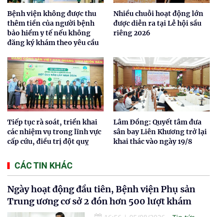
Bệnh viện không được thu
Nhiều chuỗi hoạt động lớn
thêm tiền của người bệnh
được diễn ra tại Lễ hội sầu
bảo hiểm y tế nếu không
riêng 2026
đăng ký khám theo yêu cầu
Tiếp tục rà soát, triển khai
Lâm Đồng: Quyết tâm đưa
các nhiệm vụ trong lĩnh vực
sân bay Liên Khương trở lại
cấp cứu, điều trị đột quỵ
khai thác vào ngày 19/8
CÁC TIN KHÁC
Ngày hoạt động đầu tiên, Bệnh viện Phụ sản
Trung ương cơ sở 2 đón hơn 500 lượt khám