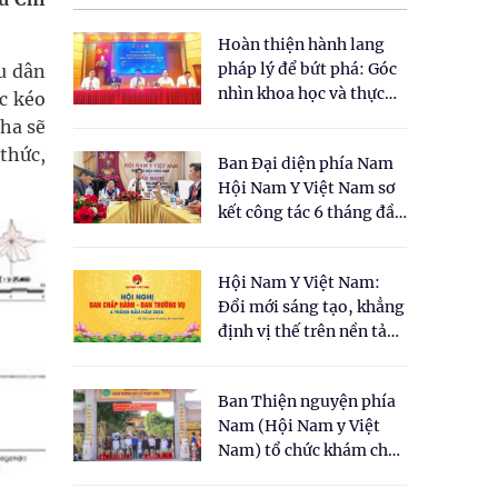
Hoàn thiện hành lang
pháp lý để bứt phá: Góc
u dân
nhìn khoa học và thực
úc kéo
tiễn tại Tọa đàm " Đề
ha sẽ
xuất một số nội dung
thức,
Ban Đại diện phía Nam
cho Luật Y dược cổ
Hội Nam Y Việt Nam sơ
truyền Việt Nam"
kết công tác 6 tháng đầu
năm 2026
Hội Nam Y Việt Nam:
Đổi mới sáng tạo, khẳng
định vị thế trên nền tảng
y học cổ truyền và khoa
học hiện đại
Ban Thiện nguyện phía
Nam (Hội Nam y Việt
Nam) tổ chức khám chữa
bệnh y học cổ truyền và