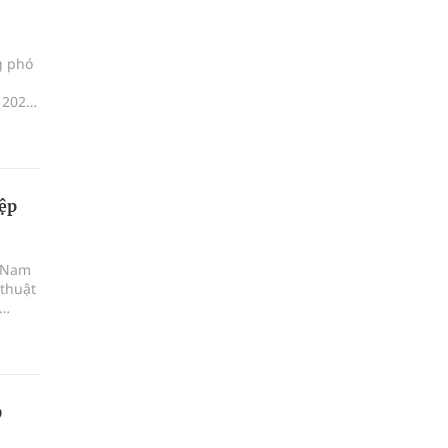
g phó
 2026,
ệp
t Nam
 thuật
.
o
g
ng,
những
9
ng chủ