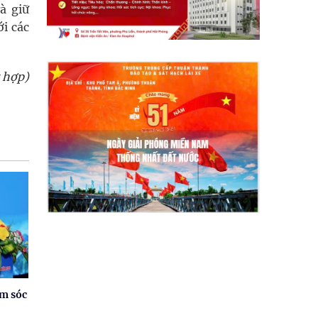
à giữ
i các
 hợp)
ăm sóc