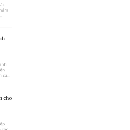
xác
khám
ng,
nh
oanh
iên
n các
h
n cho
iệp
 các