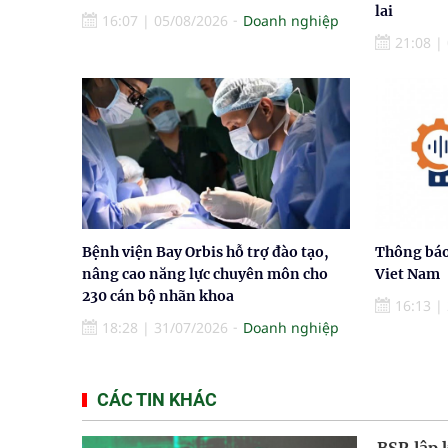
lai
16:07
|
05/08/2026
Doanh nghiệp
21:08
|
Bệnh viện Bay Orbis hỗ trợ đào tạo,
Thông báo
nâng cao năng lực chuyên môn cho
Viet Nam
230 cán bộ nhãn khoa
16:13
|
18:28
|
31/07/2026
Doanh nghiệp
CÁC TIN KHÁC