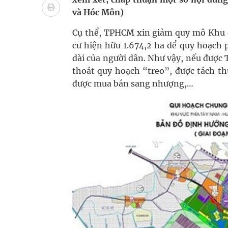
bảo vệ sức khỏe Nhân dân
và Hóc Môn)
Không chỉ cắt tóc, Đông Tây Barbershop dành ng
Cụ thể, TPHCM xin giảm quy mô Khu đ
cư hiện hữu 1.674,2 ha để quy hoạch p
Bệnh viện không được thu thêm tiền của người b
dài của người dân. Như vậy, nếu được
thoát quy hoạch “treo”, được tách th
cầu
được mua bán sang nhượng,…
Ung thư thận: Nguy hiểm vì tiến triển quá âm th
Vương Thành Công: Khi việc học bắt đầu từ trải 
Chấn chỉnh hoạt động kinh doanh dược liệu