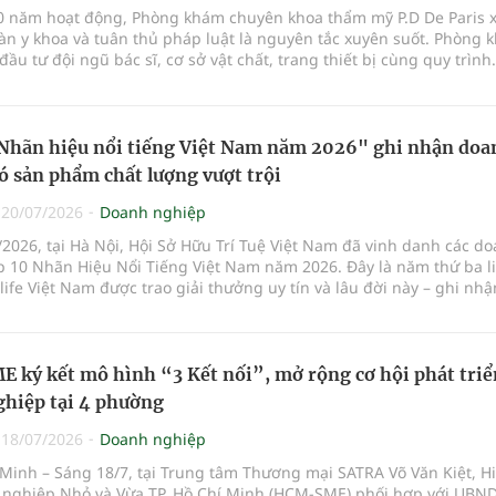
10 năm hoạt động, Phòng khám chuyên khoa thẩm mỹ P.D De Paris 
àn y khoa và tuân thủ pháp luật là nguyên tắc xuyên suốt. Phòng 
đầu tư đội ngũ bác sĩ, cơ sở vật chất, trang thiết bị cùng quy trình
n bài bản, hướng tới cung cấp dịch vụ thẩm mỹ an toàn, chất lượ
uyền lợi và mang lại sự an tâm cho khách hàng.
Nhãn hiệu nổi tiếng Việt Nam năm 2026" ghi nhận doa
ó sản phẩm chất lượng vượt trội
|
20/07/2026
Doanh nghiệp
2026, tại Hà Nội, Hội Sở Hữu Trí Tuệ Việt Nam đã vinh danh các d
p 10 Nhãn Hiệu Nổi Tiếng Việt Nam năm 2026. Đây là năm thứ ba l
life Việt Nam được trao giải thưởng uy tín và lâu đời này – ghi nhậ
ệp có bề dày thành tích phát triển, chất lượng vượt trội, tính cạn
 thân thiện với môi trường và được người tiêu dùng tín nhiệm.
ký kết mô hình “3 Kết nối”, mở rộng cơ hội phát triể
hiệp tại 4 phường
|
18/07/2026
Doanh nghiệp
 Minh – Sáng 18/7, tại Trung tâm Thương mại SATRA Võ Văn Kiệt, H
 nghiệp Nhỏ và Vừa TP. Hồ Chí Minh (HCM-SME) phối hợp với UBND