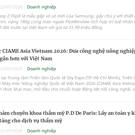
|
23/07/2026
Doanh nghiệp
axy Z Flip8 là mẫu gập vỏ sò mới của Samsung, gây chú ý với thiết 
m, nặng 180g cùng màn ngoài FlexWindow tích hợp trí tuệ nhân t
đặt trước tại Việt Nam với giá từ 31,99 triệu đồng.
 CIAME Asia Vietnam 2026: Đưa công nghệ nông nghiệ
 gần hơn với Việt Nam
|
23/07/2026
Doanh nghiệp
 tại Trung tâm Triển lãm Quốc tế Sky Expo (TP. Hồ Chí Minh), Triển 
 Máy móc Nông nghiệp Quốc tế Việt Nam 2026 (CIAME Asia Vietn
h thức khai mạc, mở đầu cho chuỗi hoạt động kết nối công nghệ, 
g mại và hợp tác đầu tư trong lĩnh vực cơ giới hóa nông nghiệp g
ới các quốc gia trong khu vực và trên thế giới.
ám chuyên khoa thẩm mỹ P.D De Paris: Lấy an toàn y 
tảng cho dịch vụ thẩm mỹ
|
21/07/2026
Doanh nghiệp