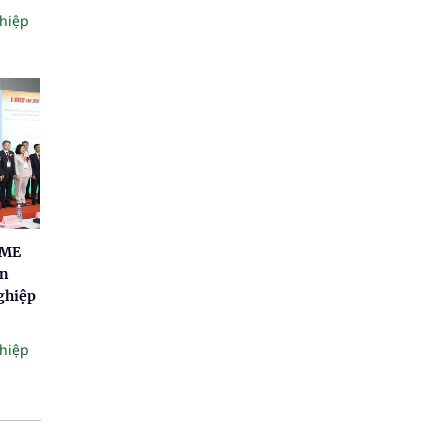
hiệp
AME
ấn
ghiệp
hiệp