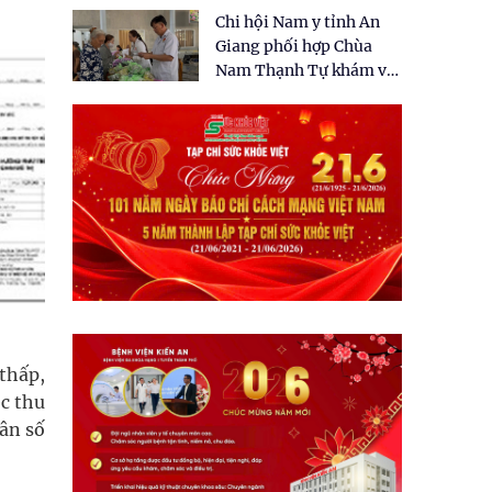
tặng quà cho 150 người
Chi hội Nam y tỉnh An
dân tại xã Tân Tập
Giang phối hợp Chùa
Nam Thạnh Tự khám và
cấp thuốc miễn phí cho
nhân dân
thấp,
ệc thu
dân số