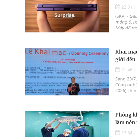
22:51
(SKV) -
Gal
mỏng 6,1m
Máy đã mở 
Khai mạc
giới đến
21:46
Sáng 23/7,
Công nghệ
2026) chín
tiến thươn
Việt Nam v
Phòng kh
làm nền 
17:34