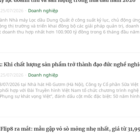
kỷ lục doanh thu và sản lượng trong nửa đầu năm 2026
|
25/07/2026
Doanh nghiệp
ành Nhà máy Lọc dầu Dung Quất ở công suất kỷ lục, chủ động ứn
ộng thị trường và triển khai đồng bộ các giải pháp quản trị, doanh
t doanh thu hợp nhất hơn 100.900 tỷ đồng trong 6 tháng đầu năm
 hoạch và tạo
: Khi chất lượng sản phẩm trở thành đạo đức nghề nghi
|
25/07/2026
Doanh nghiệp
3/07/2026 tại Nhà hát Hồ Gươm (Hà Nội), Công ty Cổ phần Sữa Việ
 phối hợp với Đài Truyền hình Việt Nam tổ chức chương trình nghệ
Phụng sự khát vọng Việt”, đánh dấu cột mốc đặc biệt: 50 năm hình
hát triển của Vinamilk nói riêng và ngành sữa Việt Nam nói chung
ôn khổ sự kiện, Vinamilk vinh dự đón nhận danh hiệu Anh hùng La
hứ hai trong lịch sử phát triển của doanh nghiệp. Cũng tại chươn
Mai Kiều Liên - nguyên Ủy viên Trung ương Đảng, Anh hùng Lao độ
 đốc Vinamilk - được trao tặng Huân chương Độc lập hạng Ba vì 
 Flip8 ra mắt: mẫu gập vỏ sò mỏng nhẹ nhất, giá từ 31,9
 đặc biệt xuất sắc trong công tác, góp phần vào sự nghiệp xây dự
ội và bảo vệ Tổ quốc.