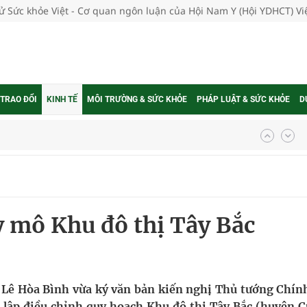
tử Sức khỏe Việt - Cơ quan ngôn luận của Hội Nam Y (Hội YDHCT) V
 TRAO ĐỔI
KINH TẾ
MÔI TRƯỜNG & SỨC KHỎE
PHÁP LUẬT & SỨC KHỎE
D
ngừa ung thư
 Máu Của Các Loài Nhân Sâm (Panax Spp.): Tổng
 mô Khu đô thị Tây Bắc
oàn quốc
g trưởng mới của Việt Nam
phương hai cấp trong quản lý hoạt động nha khoa,
Lê Hòa Bình vừa ký văn bản kiến nghị Thủ tướng Chín
 lập điều chỉnh quy hoạch Khu đô thị Tây Bắc (huyện C