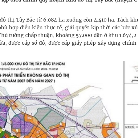
uồn lực cho môi trường và cộng đồng
ô thị Tây Bắc từ 6.084 ha xuống còn 4.410 ha. Tách kh
hù hợp điều kiện thực tế, giải quyết kịp thời các bức x
ệnh bảo hiểm y tế nếu không đăng ký khám theo yêu
 Thủ tướng chấp thuận, khoảng 57.000 dân ở khu 1.674,2 
ửa, được cấp sổ đỏ, được cấp giấy phép xây dựng chính 
ầm
nghiệm thực tế