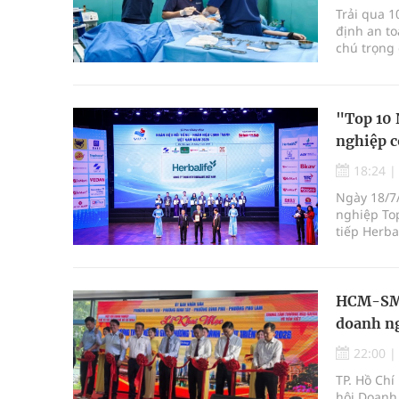
Trải qua 
định an to
chú trọng 
chuyên mô
bảo đảm q
"Top 10 
nghiệp c
18:24
Ngày 18/7/
nghiệp To
tiếp Herba
doanh nghi
tranh cao,
HCM-SME 
doanh ng
22:00
TP. Hồ Chí
hội Doanh