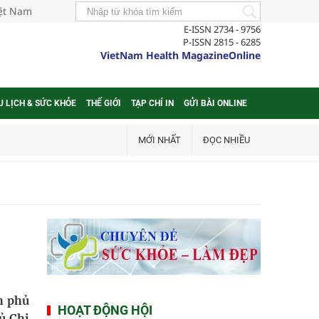
iệt Nam
E-ISSN 2734 - 9756
P-ISSN 2815 - 6285
VietNam Health MagazineOnline
U LỊCH & SỨC KHỎE
THẾ GIỚI
TẠP CHÍ IN
GỬI BÀI ONLINE
MỚI NHẤT
ĐỌC NHIỀU
h phủ
HOẠT ĐỘNG HỘI
ủ Chi