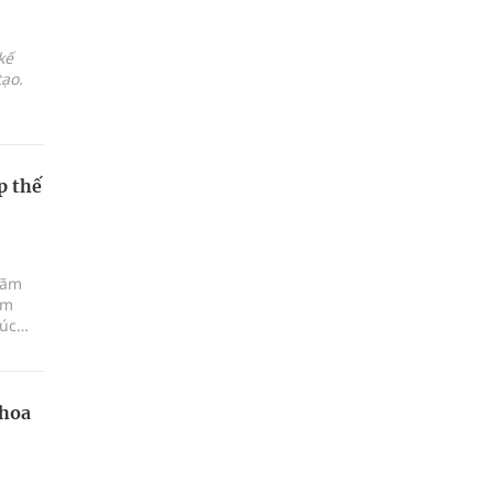
kế
ạo.
p thế
lãm
am
xúc
iữa
khoa