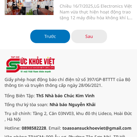
Chiều 16/7/2025,
LG Electronics Việt
Nam vừa thực hiện hoạt động trao
tặng 12 máy điều hòa không khí LG
DUALCOOL AI Air cho Bệnh viện
Nhân dân Gia Định. Hoạt động này
thể hiện mong muốn của LG trong
Trước
Sau
việc góp phần nâng cao chất lượng
khám, chữa bệnh và tạo ra môi
trường điều trị lý tưởng hơn cho
người bệnh.
Giấy phép hoạt động báo chí điện tử số 397/GP-BTTTT của Bộ
thông tin và truyền thông cấp ngày 28/06/2021.
Tổng Biên Tập:
ThS Nhà báo Chúc Kim Vinh
Tổng thư ký tòa soạn:
Nhà báo Nguyễn Khải
Trụ sở chính: Tầng 2, Căn 03NV03, khu đô thị Lideco, Hoài Đức
, Hà Nội
Hotline:
0898582228
. Email:
toasoansuckhoeviet@gmail.com
Văn phòng TP.HCM: 909 Âu cơ, Phường Tân Sơn Nhì, TP Hồ