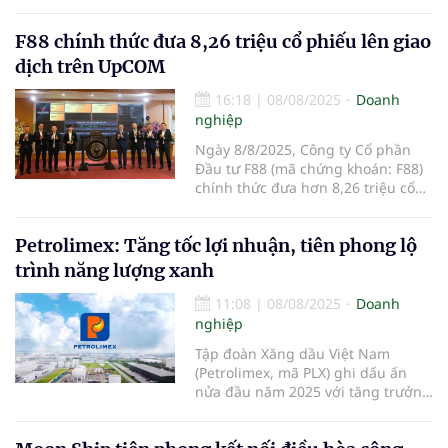
F88 chính thức đưa 8,26 triệu cổ phiếu lên giao
dịch trên UpCOM
16:18
|
08/08/2025
Doanh
nghiệp
Ngày 8/8/2025, Công ty Cổ phần
Đầu tư F88 (mã chứng khoán: F88)
chính thức đưa hơn 8,26 triệu cổ
phiếu vào giao dịch trên hệ thống
UpCOM.
Petrolimex: Tăng tốc lợi nhuận, tiên phong lộ
trình năng lượng xanh
11:08
|
08/08/2025
Doanh
nghiệp
Tập đoàn Xăng dầu Việt Nam
(Petrolimex, mã PLX) ghi dấu ấn
nửa đầu năm 2025 với tăng trưởng
lợi nhuận, mở rộng thị phần bất
chấp thị trường tiêu thụ xăng dầu