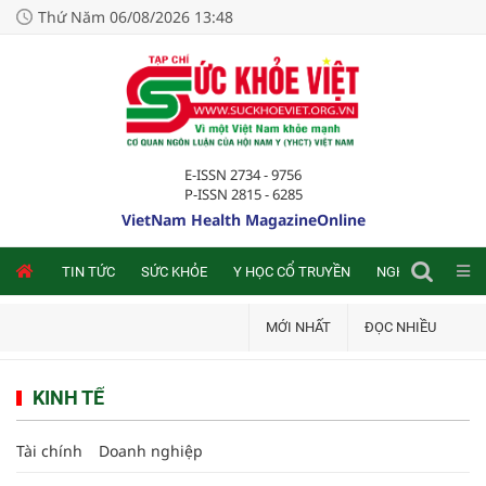
Thứ Năm 06/08/2026 13:48
E-ISSN 2734 - 9756
P-ISSN 2815 - 6285
VietNam Health MagazineOnline
NLINE
TIN TỨC
SỨC KHỎE
Y HỌC CỔ TRUYỀN
NGHIÊN CỨU TRA
MỚI NHẤT
ĐỌC NHIỀU
KINH TẾ
Tài chính
Doanh nghiệp