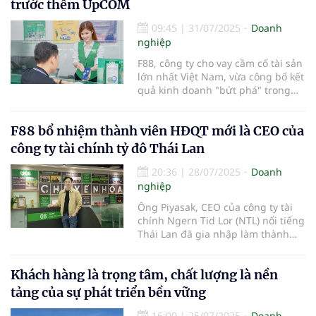
trước thềm UpCOM
09:45
|
31/07/2025
Doanh
nghiệp
F88, công ty cho vay cầm cố tài sản
lớn nhất Việt Nam, vừa công bố kết
quả kinh doanh "bứt phá" trong
quý II/2025, với tỷ lệ tăng trưởng
đối với doanh thu là 38% và lợi
F88 bổ nhiệm thành viên HĐQT mới là CEO của
nhuận trước thuế là 220% so với
cùng kỳ năm trước. Đây được xem
công ty tài chính tỷ đô Thái Lan
là bước chạy đà hoàn h
20:36
|
28/07/2025
Doanh
nghiệp
Ông Piyasak, CEO của công ty tài
chính Ngern Tid Lor (NTL) nổi tiếng
Thái Lan đã gia nhập làm thành
viên HĐQT độc lập của F88 ngay
trước thềm công ty này chuẩn bị
Khách hàng là trọng tâm, chất lượng là nền
lên UPCoM.
tảng của sự phát triển bền vững
16:00
|
25/07/2025
Doanh