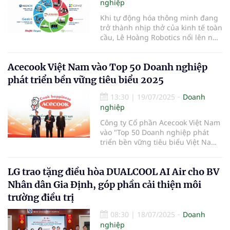
nghiệp
Khi tự động hóa thông minh đang
trở thành nhịp thở của kinh tế toàn
cầu, Lê Hoàng Robotics nổi lên như
một điểm sáng trong hành trình
đưa công nghệ robot trí tuệ nhân
Acecook Việt Nam vào Top 50 Doanh nghiệp
tạo về gần hơn với đời sống.
phát triển bền vững tiêu biểu 2025
13:30
|
19/07/2025
Doanh
nghiệp
Công ty Cổ phần Acecook Việt Nam
vào "Top 50 Doanh nghiệp phát
triển bền vững tiêu biểu Việt Nam
2025" - Corporate Sustainability
Awards 2025 (CSA 2025)...
LG trao tặng điều hòa DUALCOOL AI Air cho BV
Nhân dân Gia Định, góp phần cải thiện môi
trường điều trị
08:30
|
18/07/2025
Doanh
nghiệp