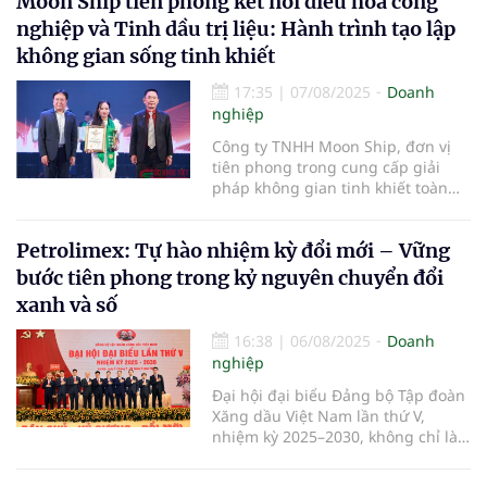
Moon Ship tiên phong kết nối điều hòa công
sụt giảm.
nghiệp và Tinh dầu trị liệu: Hành trình tạo lập
không gian sống tinh khiết
17:35
|
07/08/2025
Doanh
nghiệp
Công ty TNHH Moon Ship, đơn vị
tiên phong trong cung cấp giải
pháp không gian tinh khiết toàn
diện, đã công bố chiến lược mở
rộng phát triển, chính thức xác lập
Petrolimex: Tự hào nhiệm kỳ đổi mới – Vững
dấu ấn.
bước tiên phong trong kỷ nguyên chuyển đổi
xanh và số
16:38
|
06/08/2025
Doanh
nghiệp
Đại hội đại biểu Đảng bộ Tập đoàn
Xăng dầu Việt Nam lần thứ V,
nhiệm kỳ 2025–2030, không chỉ là
sự kiện chính trị trọng đại, mà còn
là dịp để nhìn lại hành trình bứt