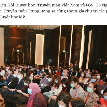
ủ tịch Hội Huyết học-Truyền máu Việt Nam và PGS, TS N
c-Truyền máu Trung ương sẽ cùng tham gia chủ trì các 
 Huyết học Mỹ.