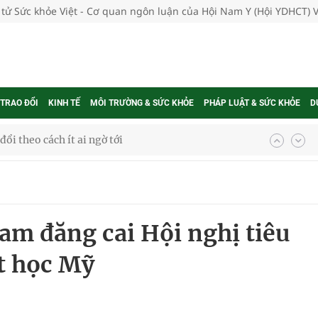
 tử Sức khỏe Việt - Cơ quan ngôn luận của Hội Nam Y (Hội YDHCT) 
 TRAO ĐỔI
KINH TẾ
MÔI TRƯỜNG & SỨC KHỎE
PHÁP LUẬT & SỨC KHỎE
D
hát triển gắn với chuyển đổi số
ờng Phú Thạnh
hìn phụ nữ mỗi năm
Nam đăng cai Hội nghị tiêu
t học Mỹ
ợng thuốc