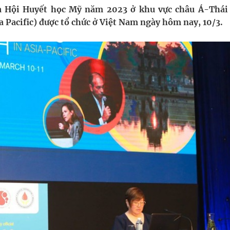
g, nhiệt độ cao nhất 35 độ
ủa Hội Huyết học Mỹ năm 2023 ở khu vực châu Á-Thái
 Pacific) được tổ chức ở Việt Nam ngày hôm nay, 10/3.
kỳ, khám sàng lọc cho người dân
ợng y tế
ổi theo cách ít ai ngờ tới