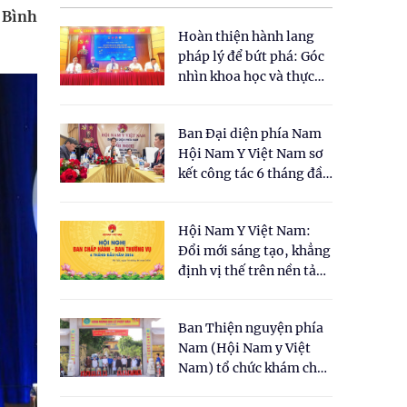
 Bình
Hoàn thiện hành lang
pháp lý để bứt phá: Góc
nhìn khoa học và thực
tiễn tại Tọa đàm " Đề
xuất một số nội dung
Ban Đại diện phía Nam
cho Luật Y dược cổ
Hội Nam Y Việt Nam sơ
truyền Việt Nam"
kết công tác 6 tháng đầu
năm 2026
Hội Nam Y Việt Nam:
Đổi mới sáng tạo, khẳng
định vị thế trên nền tảng
y học cổ truyền và khoa
học hiện đại
Ban Thiện nguyện phía
Nam (Hội Nam y Việt
Nam) tổ chức khám chữa
bệnh y học cổ truyền và