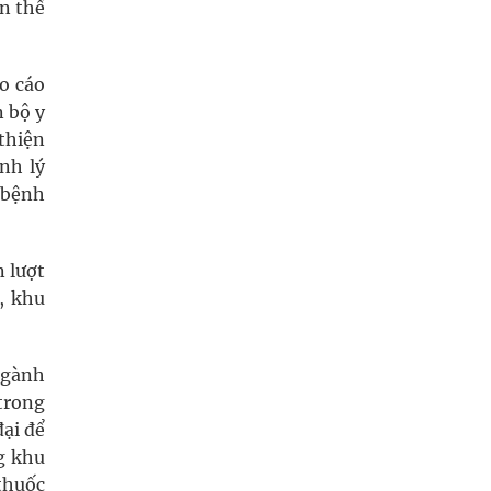
n thế
o cáo
n bộ y
 thiện
nh lý
 bệnh
n lượt
, khu
ngành
trong
đại để
g khu
thuốc