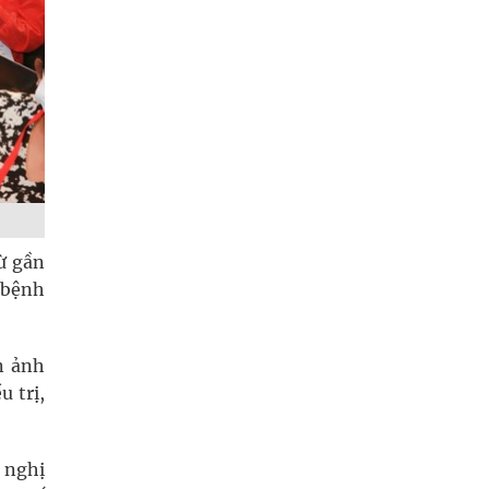
ừ gần
ị bệnh
n ảnh
 trị,
 nghị