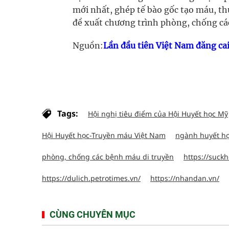
mới nhất, ghép tế bào gốc tạo máu, th
đề xuất chương trình phòng, chống c
Nguồn:
Lần đầu tiên Việt Nam đăng ca
Tags:
Hội nghị tiêu điểm của Hội Huyết học Mỹ
Hội Huyết học-Truyền máu Việt Nam
ngành huyết h
phòng, chống các bệnh máu di truyền
https://suckh
https://dulich.petrotimes.vn/
https://nhandan.vn/
CÙNG CHUYÊN MỤC