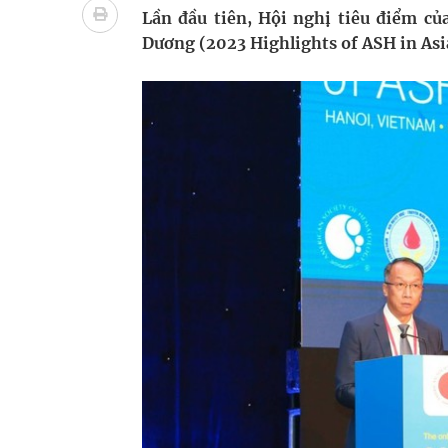
Dự báo thời tiết ngày 08/8/2026: Bắc Bộ nắng nón
Lần đầu tiên, Hội nghị tiêu điểm c
Dương (2023 Highlights of ASH in Asia
Đắk Lắk: Đẩy nhanh tiến độ khám sức khỏe định 
Đề xuất cơ chế thu hút nhân lực, nâng cao chất lư
Xem TV hàng giờ mỗi ngày có thể khiến não thay đ