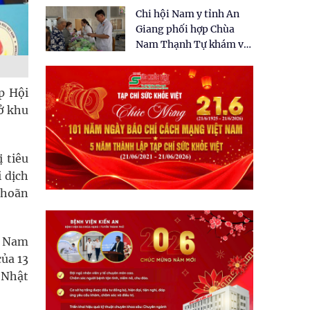
tặng quà cho 150 người
Chi hội Nam y tỉnh An
dân tại xã Tân Tập
Giang phối hợp Chùa
Nam Thạnh Tự khám và
cấp thuốc miễn phí cho
nhân dân
p Hội
ở khu
 tiêu
 dịch
 hoãn
t Nam
của 13
 Nhật