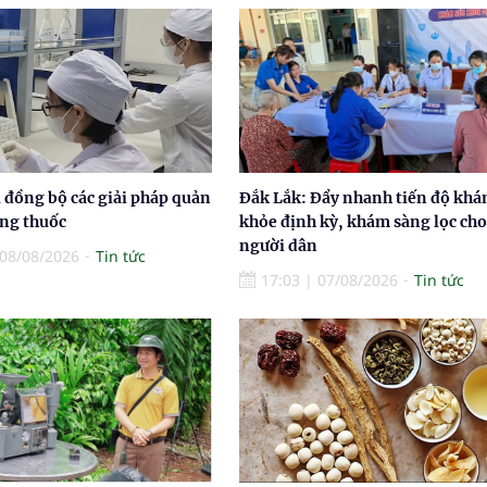
 đồng bộ các giải pháp quản
Đắk Lắk: Đẩy nhanh tiến độ khá
ợng thuốc
khỏe định kỳ, khám sàng lọc cho
người dân
08/08/2026
Tin tức
17:03
|
07/08/2026
Tin tức