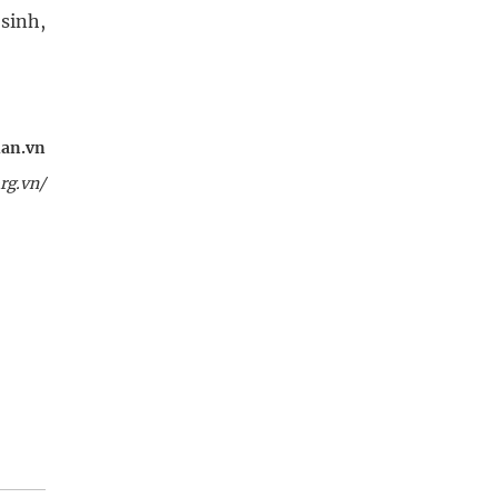
 sinh,
an.vn
rg.vn/