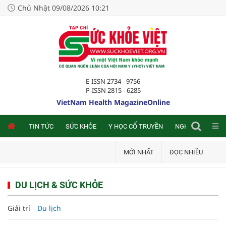
Chủ Nhật 09/08/2026 10:21
E-ISSN 2734 - 9756
P-ISSN 2815 - 6285
VietNam Health MagazineOnline
NLINE
TIN TỨC
SỨC KHỎE
Y HỌC CỔ TRUYỀN
NGHIÊN CỨU TRA
MỚI NHẤT
ĐỌC NHIỀU
DU LỊCH & SỨC KHỎE
Giải trí
Du lịch