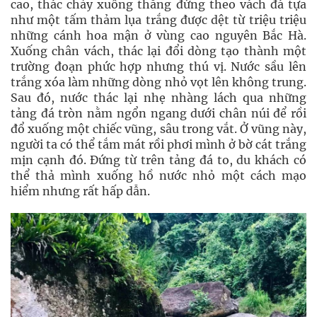
cao, thác chảy xuống thẳng đứng theo vách đá tựa
như một tấm thảm lụa trắng được dệt từ triệu triệu
những cánh hoa mận ở vùng cao nguyên Bắc Hà.
Xuống chân vách, thác lại đổi dòng tạo thành một
trường đoạn phức hợp nhưng thú vị. Nước sầu lên
trắng xóa làm những dòng nhỏ vọt lên không trung.
Sau đó, nước thác lại nhẹ nhàng lách qua những
tảng đá tròn nằm ngổn ngang dưới chân núi để rồi
đổ xuống một chiếc vũng, sâu trong vắt. Ở vũng này,
người ta có thể tắm mát rồi phơi mình ở bờ cát trắng
mịn cạnh đó. Đứng từ trên tảng đá to, du khách có
thể thả mình xuống hồ nước nhỏ một cách mạo
hiểm nhưng rất hấp dẫn.