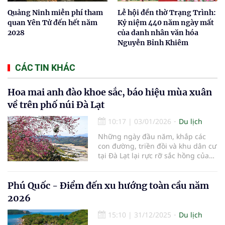
Quảng Ninh miễn phí tham
Lễ hội đền thờ Trạng Trình:
quan Yên Tử đến hết năm
Kỷ niệm 440 năm ngày mất
2028
của danh nhân văn hóa
Nguyễn Bỉnh Khiêm
CÁC TIN KHÁC
Hoa mai anh đào khoe sắc, báo hiệu mùa xuân
về trên phố núi Đà Lạt
10:17
|
03/01/2026
Du lịch
Những ngày đầu năm, khắp các
con đường, triền đồi và khu dân cư
tại Đà Lạt lại rực rỡ sắc hồng của
hoa mai anh đào – loài hoa đặc
trưng, gắn liền với mùa xuân nơi
phố núi cao nguyên. Mai anh đào
Phú Quốc - Điểm đến xu hướng toàn cầu năm
thường nở rộ từ cuối tháng 12 đến
2026
khoảng tháng 2 hằng năm, khi tiết
trời se lạnh, nắng nhẹ. Khác với
15:10
|
31/12/2025
Du lịch
sắc vàng của mai phương Nam hay