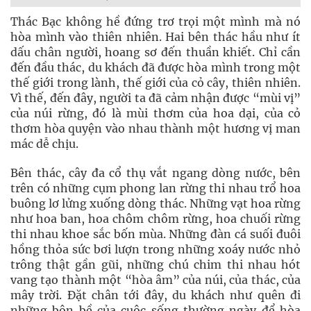
Thác Bạc không hề đứng trơ trọi một mình mà nó
hòa mình vào thiên nhiên. Hai bên thác hầu như ít
dấu chân người, hoang sơ đến thuần khiết. Chỉ cần
đến đầu thác, du khách đã được hòa mình trong một
thế giới trong lành, thế giới của cỏ cây, thiên nhiên.
Vì thế, đến đây, người ta đã cảm nhận được “mùi vị”
của núi rừng, đó là mùi thơm của hoa dại, của cỏ
thơm hòa quyện vào nhau thành một hương vị man
mác dễ chịu.
Bên thác, cây đa cổ thụ vắt ngang dòng nước, bên
trên có những cụm phong lan rừng thi nhau trổ hoa
buông lơ lửng xuống dòng thác. Những vạt hoa rừng
như hoa ban, hoa chôm chôm rừng, hoa chuối rừng
thi nhau khoe sắc bốn mùa. Những đàn cá suối đuôi
hồng thỏa sức bơi lượn trong những xoáy nước nhỏ
trông thật gần gũi, những chú chim thi nhau hót
vang tạo thành một “hòa âm” của núi, của thác, của
mây trời. Đặt chân tới đây, du khách như quên đi
những bộn bề của cuộc sống thường ngày để hòa