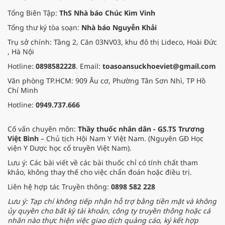
Tổng Biên Tập:
ThS Nhà báo Chúc Kim Vinh
Tổng thư ký tòa soạn:
Nhà báo Nguyễn Khải
Trụ sở chính: Tầng 2, Căn 03NV03, khu đô thị Lideco, Hoài Đức
, Hà Nội
Hotline:
0898582228
. Email:
toasoansuckhoeviet@gmail.com
Văn phòng TP.HCM: 909 Âu cơ, Phường Tân Sơn Nhì, TP Hồ
Chí Minh
Hotline:
0949.737.666
Cố vấn chuyên môn:
Thầy thuốc nhân dân - GS.TS Trương
Việt Bình
– Chủ tịch Hội Nam Y Việt Nam. (Nguyên GĐ Học
viện Y Dược học cổ truyền Việt Nam).
Lưu ý: Các bài viết về các bài thuốc chỉ có tính chất tham
khảo, không thay thế cho việc chẩn đoán hoặc điều trị.
Liên hệ hợp tác Truyền thông:
0898 582 228
Lưu ý: Tạp chí không tiếp nhận hỗ trợ bằng tiền mặt và không
ủy quyền cho bất kỳ tài khoản, công ty truyền thông hoặc cá
nhân nào thực hiện việc giao dịch quảng cáo, ký kết hợp