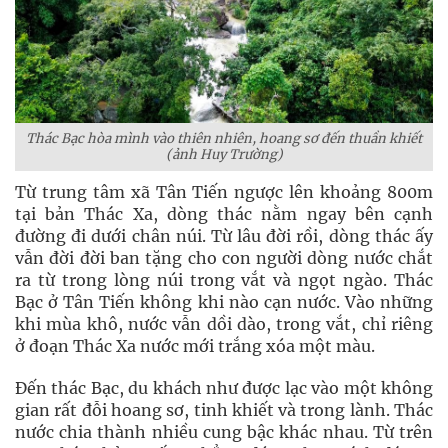
Thác Bạc hòa mình vào thiên nhiên, hoang sơ đến thuần khiết
(ảnh Huy Trường)
Từ trung tâm xã Tân Tiến ngược lên khoảng 800m
tại bản Thác Xa, dòng thác nằm ngay bên cạnh
đường đi dưới chân núi. Từ lâu đời rồi, dòng thác ấy
vẫn đời đời ban tặng cho con người dòng nước chắt
ra từ trong lòng núi trong vắt và ngọt ngào. Thác
Bạc ở Tân Tiến không khi nào cạn nước. Vào những
khi mùa khô, nước vẫn dồi dào, trong vắt, chỉ riêng
ở đoạn Thác Xa nước mới trắng xóa một màu.
Đến thác Bạc, du khách như được lạc vào một không
gian rất đỗi hoang sơ, tinh khiết và trong lành. Thác
nước chia thành nhiều cung bậc khác nhau. Từ trên