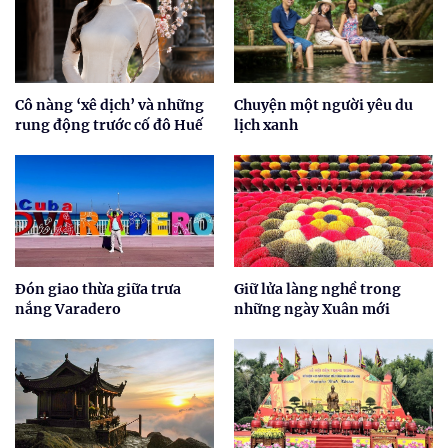
Cô nàng ‘xê dịch’ và những
Chuyện một người yêu du
rung động trước cố đô Huế
lịch xanh
Đón giao thừa giữa trưa
Giữ lửa làng nghề trong
nắng Varadero
những ngày Xuân mới