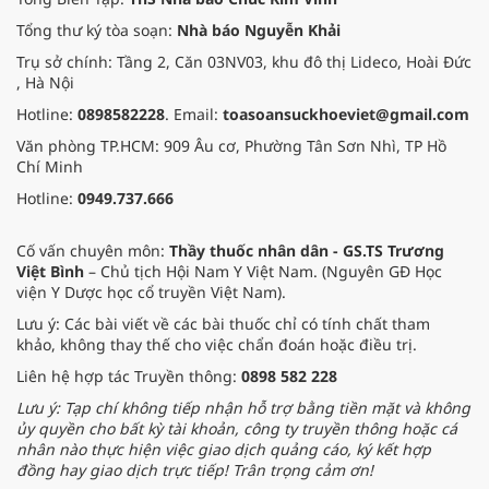
Tổng thư ký tòa soạn:
Nhà báo Nguyễn Khải
Trụ sở chính: Tầng 2, Căn 03NV03, khu đô thị Lideco, Hoài Đức
, Hà Nội
Hotline:
0898582228
. Email:
toasoansuckhoeviet@gmail.com
Văn phòng TP.HCM: 909 Âu cơ, Phường Tân Sơn Nhì, TP Hồ
Chí Minh
Hotline:
0949.737.666
Cố vấn chuyên môn:
Thầy thuốc nhân dân - GS.TS Trương
Việt Bình
– Chủ tịch Hội Nam Y Việt Nam. (Nguyên GĐ Học
viện Y Dược học cổ truyền Việt Nam).
Lưu ý: Các bài viết về các bài thuốc chỉ có tính chất tham
khảo, không thay thế cho việc chẩn đoán hoặc điều trị.
Liên hệ hợp tác Truyền thông:
0898 582 228
Lưu ý: Tạp chí không tiếp nhận hỗ trợ bằng tiền mặt và không
ủy quyền cho bất kỳ tài khoản, công ty truyền thông hoặc cá
nhân nào thực hiện việc giao dịch quảng cáo, ký kết hợp
đồng hay giao dịch trực tiếp! Trân trọng cảm ơn!