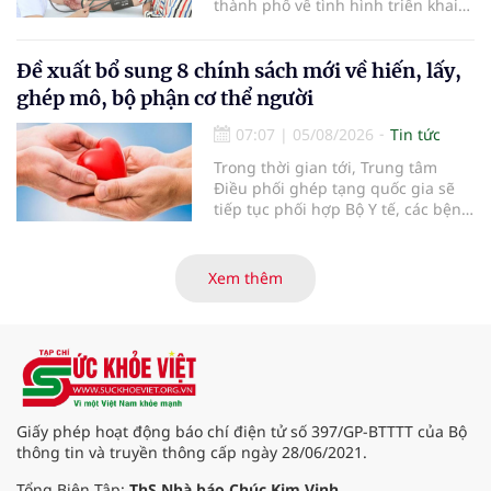
thành phố về tình hình triển khai
khám sức khỏe định kỳ, khám sàng
lọc miễn phí cho người dân, ghi
nhận 32.286.360 người, chiếm gần
Đề xuất bổ sung 8 chính sách mới về hiến, lấy,
30% dân số cả nước đã được khám
ghép mô, bộ phận cơ thể người
sức khỏe định kỳ năm nay.
07:07
|
05/08/2026
Tin tức
Trong thời gian tới, Trung tâm
Điều phối ghép tạng quốc gia sẽ
tiếp tục phối hợp Bộ Y tế, các bệnh
viện và các cơ quan liên quan để
mở rộng mạng lưới điều phối, tăng
cường truyền thông, hoàn thiện
Xem thêm
quy trình chuyên môn và hệ thống
pháp luật để thúc đẩy lĩnh vực
hiến và ghép mô tạng.
Giấy phép hoạt động báo chí điện tử số 397/GP-BTTTT của Bộ
thông tin và truyền thông cấp ngày 28/06/2021.
Tổng Biên Tập:
ThS Nhà báo Chúc Kim Vinh