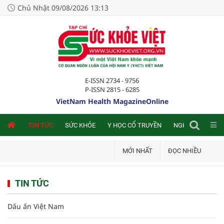
Chủ Nhật 09/08/2026 13:13
E-ISSN 2734 - 9756
P-ISSN 2815 - 6285
VietNam Health MagazineOnline
NLINE
TIN TỨC
SỨC KHỎE
Y HỌC CỔ TRUYỀN
NGHIÊN CỨU TRA
MỚI NHẤT
ĐỌC NHIỀU
TIN TỨC
Dấu ấn Việt Nam