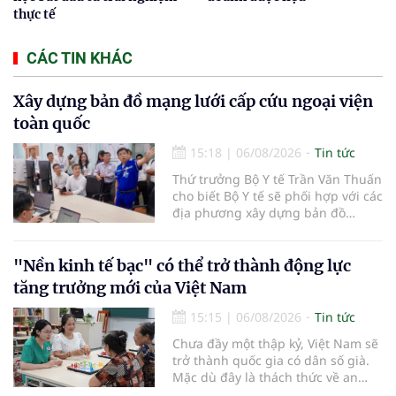
thực tế
CÁC TIN KHÁC
Xây dựng bản đồ mạng lưới cấp cứu ngoại viện
toàn quốc
15:18
|
06/08/2026
Tin tức
Thứ trưởng Bộ Y tế Trần Văn Thuấn
cho biết Bộ Y tế sẽ phối hợp với các
địa phương xây dựng bản đồ
mạng lưới cấp cứu ngoại viện,
đồng thời chuẩn hóa đào tạo, hoàn
thiện cơ chế tài chính và đa dạng
"Nền kinh tế bạc" có thể trở thành động lực
hóa phương tiện nhằm nâng cao
tăng trưởng mới của Việt Nam
năng lực cấp cứu trước viện trên
phạm vi cả nước.
15:15
|
06/08/2026
Tin tức
Chưa đầy một thập kỷ, Việt Nam sẽ
trở thành quốc gia có dân số già.
Mặc dù đây là thách thức về an
sinh xã hội, tuy nhiên cũng mở ra