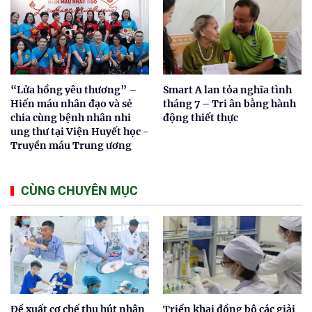
“Lửa hồng yêu thương” –
Smart A lan tỏa nghĩa tình
Hiến máu nhân đạo và sẻ
tháng 7 – Tri ân bằng hành
chia cùng bệnh nhân nhi
động thiết thực
ung thư tại Viện Huyết học -
Truyền máu Trung ương
CÙNG CHUYÊN MỤC
Đề xuất cơ chế thu hút nhân
Triển khai đồng bộ các giải